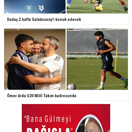
Dadaş 2.hafta Galatasaray'ı konuk edecek
Ömer Arda U20 Millî Takım kadrosunda