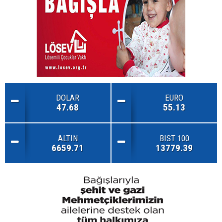
DOLAR
EURO
47.68
55.13
ALTIN
BIST 100
6659.71
13779.39