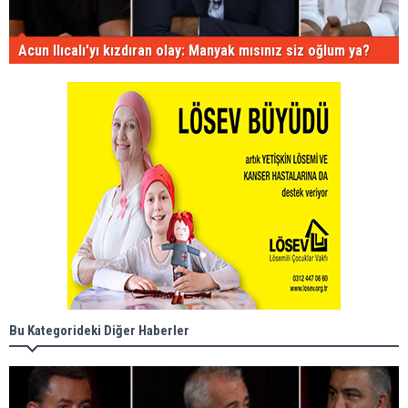
Acun Ilıcalı'yı kızdıran olay: Manyak mısınız siz oğlum ya?
Bu Kategorideki Diğer Haberler