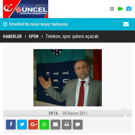
um
İstanbul'da mavi-beyaz buluşma
Erzurumspo
Telekon, spor şubesi açacak
HABERLER
SPOR
09:16
05 Kasım 2011