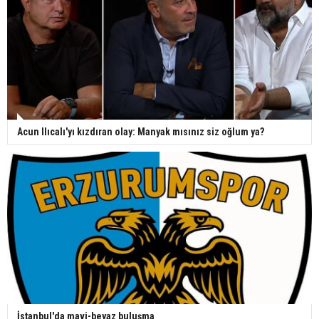
Acun Ilıcalı'yı kızdıran olay: Manyak mısınız siz oğlum ya?
İstanbul'da mavi-beyaz buluşma