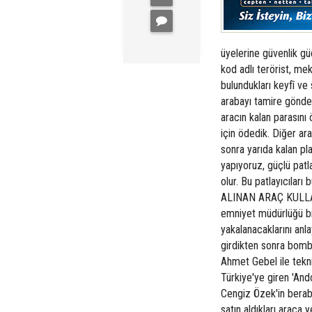
üyelerine güvenlik güç
kod adlı terörist, me
bulundukları keyfî v
arabayı tamire gönder
aracın kalan parasını
için ödedik. Diğer ar
sonra yarıda kalan pl
yapıyoruz, güçlü patla
olur. Bu patlayıcılar
ALINAN ARAÇ KULLANI
emniyet müdürlüğü bin
yakalanacaklarını an
girdikten sonra bomba
Ahmet Gebel ile tekni
Türkiye'ye giren 'And
Cengiz Özek'in beraber
satın aldıkları araca 