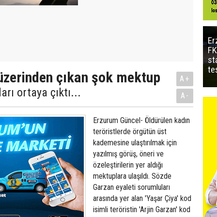
Er
FK
st
te
 üzerinden çıkan şok mektup
A+
rı ortaya çıktı...
A-
Erzurum Güncel- Öldürülen kadın
teröristlerde örgütün üst
kademesine ulaştırılmak için
yazılmış görüş, öneri ve
özeleştirilerin yer aldığı
mektuplara ulaşıldı. Sözde
Garzan eyaleti sorumluları
arasında yer alan 'Yaşar Çiya' kod
isimli teröristin 'Arjin Garzan' kod