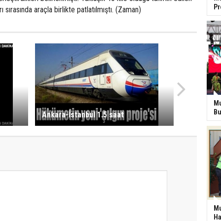
P
ırı sırasında araçla birlikte patlatılmıştı. (Zaman)
Mu
Bu
Ankara-İstanbul 1.5 saat
Mu
Ha