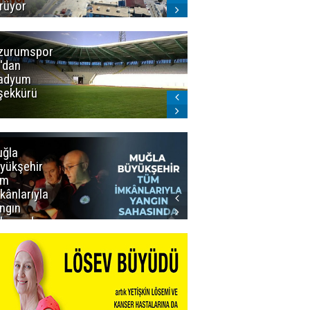
rüyor
zurumspor
Trabzon
'dan
Büyükşehir
adyum
Belediye
şekkürü
Başkanı servet
değerinde
Salah forması
aldı
ğla
Muğla
yükşehir
Büyükşehir’den
üm
Personeline
kânlarıyla
Rekor
ngın
Promosyon
hasında