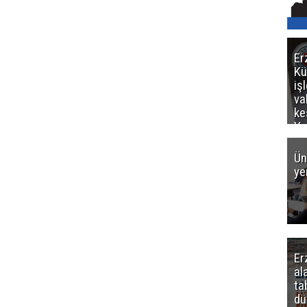
Er
Kü
iş
va
ke
Ya
ce
Ün
ye
Er
al
ta
dü