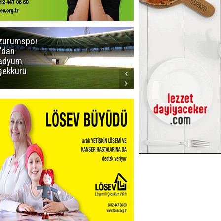
zurumspor
Trabzon
'dan
Büyükşehir
adyum
Belediye
şekkürü
Başkanı servet
değerinde
Salah forması
aldı