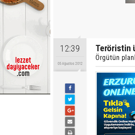
Teröristin
12:39
Örgütün planla
05 Ağustos 2012