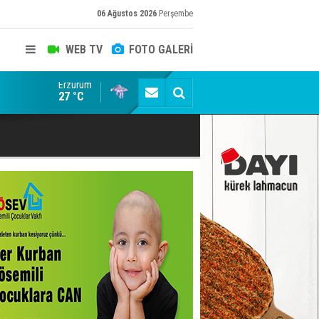
06 Ağustos 2026
Perşembe
WEB TV
FOTO GALERİ
Erzurum
Erzurum'da Kürekle işlenen vahşette karar kesinleşti
27 °C