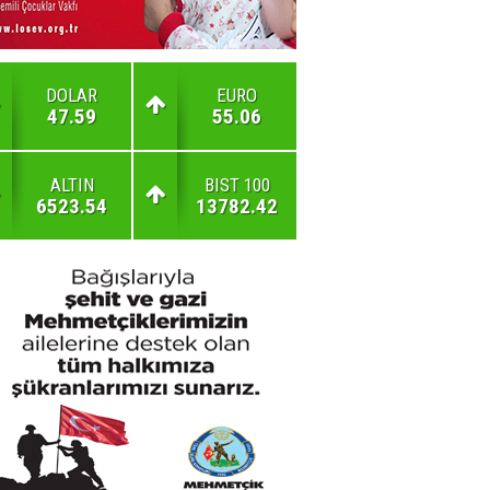
DOLAR
EURO
47.59
55.06
ALTIN
BIST 100
6523.54
13782.42