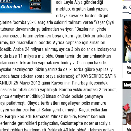
adlı Leyla A.'ya gönderdiği
Bu K
mektup, örgütün kanlı yüzünü
ortaya koyacak türden. Örgüt
lerine 'bomba yüklü araçlarla saldırın' talimatı veren 'Yaşar Çiya'
ktubunun devamında şu talimatları veriyor: "Bazılarının içinde
e sorumsuzca tutum eylemleri boşa çıkarmıştır. Doktor arkadaş
miş, biz masraflarını ödedik. Ayrıca cephane için alınan bir
 ödedik. Araba 24 milyara alınmış, ayrıca 3 bin dolar da izolasyonu
aç da bize 11 milyara mal oldu. Onun tamiri de tamamlandıktan
anlamamızı tekrardan yapmak niyetindeyiz. Onun için hazırlık
Mu
yıcılar hazırlıyoruz. Sizin yanınızda da iki torba gübre yapılsa iyi
Sa
ı burada hazırladıktan sonra oraya aktaracağız." KAYSERİ'DE SATIN
LDI 25 Mayıs 2012 günü Kayseri'nin Pınarbaşı ilçesindeki
asına bombalı saldırı yapılmıştı. Bomba yüklü araçtaki 2 terörist,
layınca emniyet müdürlüğü binası önünde polisle çatışmaya
yı patlatmıştı. Olayda teröristleri engelleyen polis memuru
syen yardımcısı İsmail Sakın şehit olmuştu. Kaçak yollardan
ok Farqin' kod adlı Ramazan Yılmaz ile 'Êrîş Gever' kod adlı
lerinde getirdikleri patlayıcıları, Gaziantep'te noter aracılıyla
yerleştirdikleri belirlenmişti. Yaklaşık 40 kilo olduğu tahmin edilen
Mu