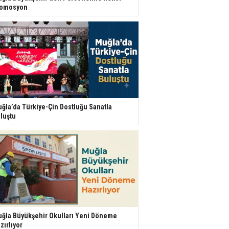
romosyon
ğla’da Türkiye-Çin Dostluğu Sanatla
luştu
ğla Büyükşehir Okulları Yeni Döneme
zırlıyor