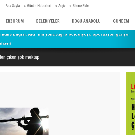
Ana Sayfa
Günün Haberleri
Arşiv
Sitene Ekle
ERZURUM
BELEDİYELER
DOĞU ANADOLU
GÜNDEM
lattı!
SİYASET
AFAD/ SAVAŞ
SPOR
nden çıkan şok mektup
KÜLTÜR/SANAT//MAĞAZİN
BODRUM