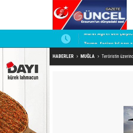
elediyeye operasyon geliyor!
Trump, faciayı kıl payı at
HABERLER
MUĞLA
Teröristin üzeri