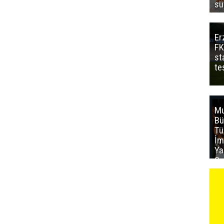
sü
Er
FK
st
te
Mu
Bü
T
İm
Ya
Sa