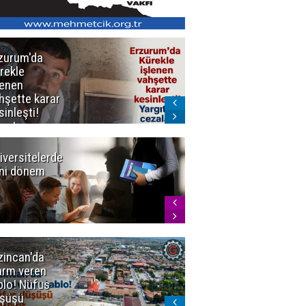
zurum'da
Erzurum dâhil
rekle
Çok Sayıda
lenen
İlde
hşette karar
Uyuşturucuya
sinleşti!
Darbe
rgıtay
zaları onadı
iversitelerde
Başkan
ni dönem
Sekmen'den
Tercih
Döneminde
Erzurum
Vurgusu
zincan'da
Meteoroloji
arm veren
uyardı!
blo! Nüfus
Doğu'ya yaz
şüşü
gelmeyecek