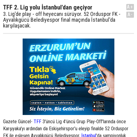
TFF 2. Lig yolu İstanbul'dan geçiyor
A+
3. Lig'de play - off heyecanı sürüyor. 52 Orduspor FK -
A-
Ayvalıkgücü Belediyespor final maçında İstanbul'da
karşılaşacak.
Gazete Güncel-
TFF
3'üncü Lig 4'üncü Grup Play-Off'larında önce
Karşıyaka'yı ardından da Eskişehirspor'u eleyip finalde 52 Orduspor
FK ile eşleşen Ayvalıkgücü Belediyespor,
İstanbul
'da şampiyonluk