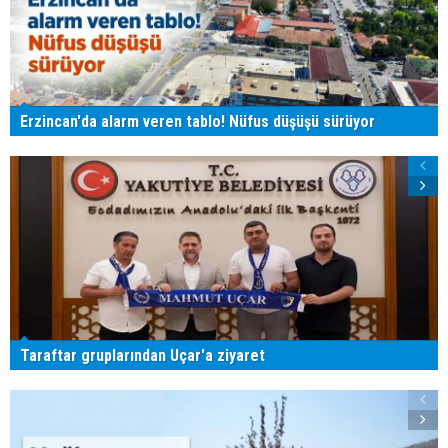
Erzincan'da alarm veren tablo! Nüfus düşüşü sürüyor
Taraftar gruplarından Uçar'a ziyaret