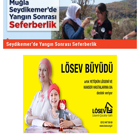
Seydikemer'de Yangın Sonrası Seferberlik