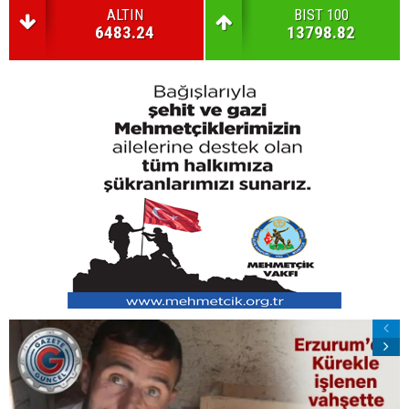
ALTIN
BIST 100
6483.24
13798.82