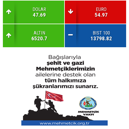
DOLAR
EURO
47.69
54.97
ALTIN
BIST 100
6520.7
13798.82