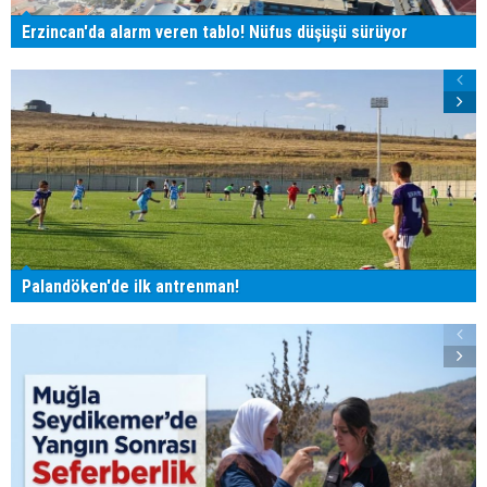
Erzincan'da alarm veren tablo! Nüfus düşüşü sürüyor
Palandöken'de ilk antrenman!