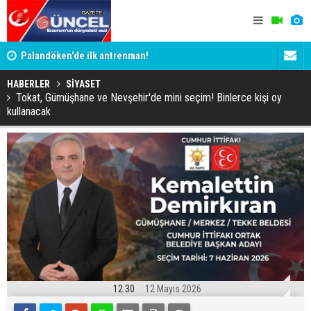
Palandöken'de ilk antrenman!
Kaptan Yum
HABERLER
SİYASET
Tokat, Gümüşhane ve Nevşehir'de mini seçim! Binlerce kişi oy
kullanacak
12:30
12 Mayıs 2026