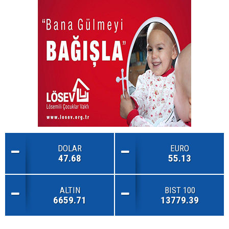
DOLAR
EURO
47.68
55.13
ALTIN
BIST 100
6659.71
13779.39