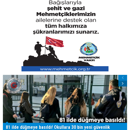
81 ilde düğmeye basıldı! Okullara 30 bin yeni güvenlik