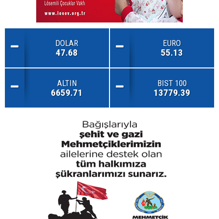
DOLAR
EURO
47.68
55.13
ALTIN
BIST 100
6659.71
13779.39