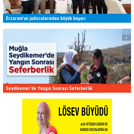
Erzurum'un judocularından büyük başarı
Seydikemer'de Yangın Sonrası Seferberlik