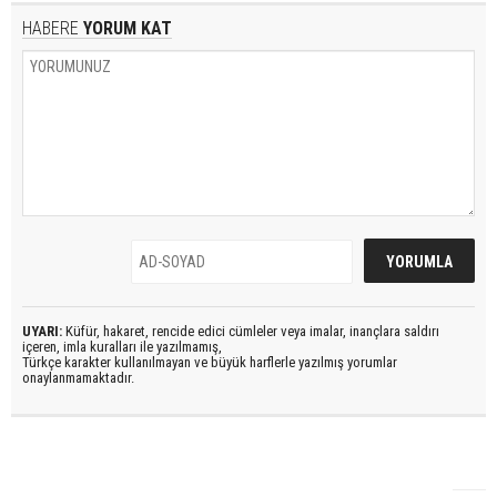
HABERE
YORUM KAT
UYARI:
Küfür, hakaret, rencide edici cümleler veya imalar, inançlara saldırı
içeren, imla kuralları ile yazılmamış,
Türkçe karakter kullanılmayan ve büyük harflerle yazılmış yorumlar
onaylanmamaktadır.
Palandöken'de ilk antrenman!