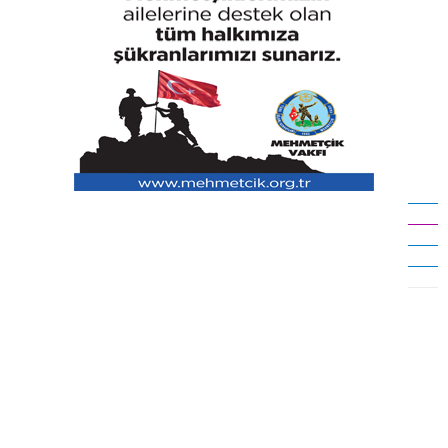
81 ilde düğmeye basıldı! Okullara 30 bin yeni güvenlik
görevlisi
Üniversitelerde yeni dönem
Erzincan'da alarm veren tablo! Nüfus düşüşü sürüyor
Palandöken'de ilk antrenman!
Seydikemer'de Yangın Sonrası Seferberlik