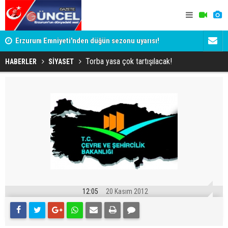
Erzurum Emniyeti'nden düğün sezonu uyarısı!
Erzurum Paş
mu?
Torba yasa çok tartışılacak!
HABERLER
SİYASET
12:05
20 Kasım 2012