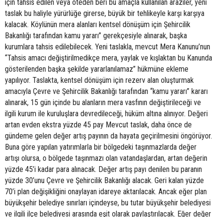
için tahsis edilen veya öteden beri bu amaçla kullanılan araziler, yeni
taslak bu haliyle yürürlüğe girerse, büyük bir tehlikeyle karşı karşıya
kalacak. Köylünün mera alanları kentsel dönüşüm için Şehircilik
Bakanlığı tarafından kamu yararı” gerekçesiyle alınarak, başka
kurumlara tahsis edilebilecek. Yeni taslakla, mevcut Mera Kanunu’nun
“Tahsis amacı değiştirilmedikçe mera, yaylak ve kışlaktan bu Kanunda
gösterilenden başka şekilde yararlanılamaz” hükmüne ekleme
yapılıyor. Taslakta, kentsel dönüşüm için rezerv alan oluşturmak
amacıyla Çevre ve Şehircilik Bakanlığı tarafından “kamu yararı” kararı
alınarak, 15 gün içinde bu alanların mera vasfının değiştirileceği ve
ilgili kurum ile kuruluşlara devredileceği, hüküm altına alınıyor. Değeri
artan evden ekstra yüzde 45 pay Mevcut taslak, daha önce de
gündeme gelen değer artış payının da hayata geçirilmesini öngörüyor.
Buna göre yapılan yatırımlarla bir bölgedeki taşınmazlarda değer
artışı olursa, o bölgede taşınmazı olan vatandaşlardan, artan değerin
yüzde 45’i kadar para alınacak. Değer artış payı denilen bu paranın
yüzde 30’unu Çevre ve Şehircilik Bakanlığı alacak. Geri kalan yüzde
70’i plan değişikliğini onaylayan idareye aktarılacak. Ancak eğer plan
büyükşehir belediye sınırları içindeyse, bu tutar büyükşehir belediyesi
ve ilgili ilçe belediyesi arasında eşit olarak paylaştırılacak. Eğer değer