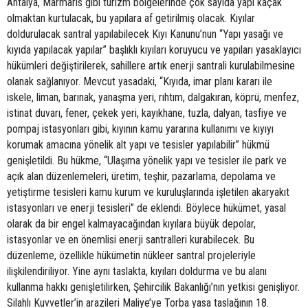
Antalya, Marmaris gibi turizm bölgelerinde çok sayıda yapı kaçak
olmaktan kurtulacak, bu yapılara af getirilmiş olacak. Kıyılar
doldurulacak santral yapılabilecek Kıyı Kanunu’nun “Yapı yasağı ve
kıyıda yapılacak yapılar” başlıklı kıyıları koruyucu ve yapıları yasaklayıcı
hükümleri değiştirilerek, sahillere artık enerji santrali kurulabilmesine
olanak sağlanıyor. Mevcut yasadaki, “Kıyıda, imar planı kararı ile
iskele, liman, barınak, yanaşma yeri, rıhtım, dalgakıran, köprü, menfez,
istinat duvarı, fener, çekek yeri, kayıkhane, tuzla, dalyan, tasfiye ve
pompaj istasyonları gibi, kıyının kamu yararına kullanımı ve kıyıyı
korumak amacına yönelik alt yapı ve tesisler yapılabilir” hükmü
genişletildi. Bu hükme, “Ulaşıma yönelik yapı ve tesisler ile park ve
açık alan düzenlemeleri, üretim, teşhir, pazarlama, depolama ve
yetiştirme tesisleri kamu kurum ve kuruluşlarında işletilen akaryakıt
istasyonları ve enerji tesisleri” de eklendi. Böylece hükümet, yasal
olarak da bir engel kalmayacağından kıyılara büyük depolar,
istasyonlar ve en önemlisi enerji santralleri kurabilecek. Bu
düzenleme, özellikle hükümetin nükleer santral projeleriyle
ilişkilendiriliyor. Yine aynı taslakta, kıyıları doldurma ve bu alanı
kullanma hakkı genişletilirken, Şehircilik Bakanlığı’nın yetkisi genişliyor.
Silahlı Kuvvetler’in arazileri Maliye’ye Torba yasa taslağının 18.