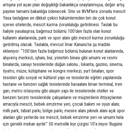
artışına yol açan plan değişikliği bakanlıkça onaylanmışsa, değer artış
payının tamamı bakanlığa ödenecek. Site ve AVM’lere zorunlu mescit
Yasa taslağının en dikkat çekici hükümlerinden biri de çok konut
içeren sitelerde, mescit kurma zorunluluğu getirilmesi. Taslak bu
haliyle yasalaşırsa, bağımsız bölümü 100’den fazla olan konut
kullanım alanlarında, park ve spor alanı gibi mescit kurma zorunluluğu
getirilmiş olacak. Taslakla, mevcut İmar Kanunu’na şu madde
ekleniyor: “100’den fazla bağımsız bölümü bulunan konut alanlarında,
alışveriş merkezi, işhanı, bür, yönetim binası gibi umumi ve resmi
binalarda, sanayi tesislerinde düğün salonu , lokanta, gazino, sinema,
tiyatro, müze, kütüphane ve kongre merkezi, yurt binaları, spor
tesisleri gibi sosyal ve kültürel yapı ve tesislerde eğitim yapılarında
hastane ve benzeri sağlık tesislerinde havaalanı liman terminal, tren
garı, metro istasyonu gibi ulaşım yapı ile tesislerinde oteller ve
benzeri turizm tesislerinde çalışanların ve müşterilerin ihtiyaçlarının
amacıyla mescit, bebek emzirme yeri, çocuk bakım ve oyun alanı;
milli park, tabiat parkı, bölge parkı, mesire alanı piknek alanı açık spor
alanları gibi yerlerde ise mescit, bebek emzirme yeri ve umumi hela
için gerekli mekan ayrılır.” 50 metrelik kıyı çizgisi 10’a iniyor Bugüne