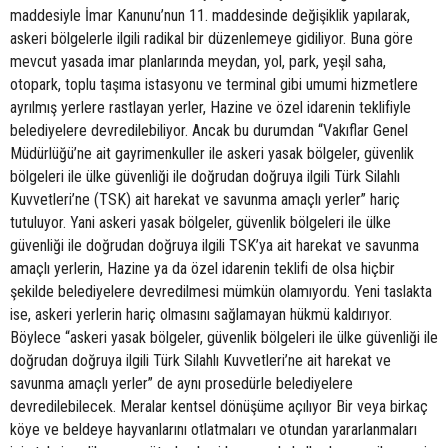
maddesiyle İmar Kanunu’nun 11. maddesinde değişiklik yapılarak,
askeri bölgelerle ilgili radikal bir düzenlemeye gidiliyor. Buna göre
mevcut yasada imar planlarında meydan, yol, park, yeşil saha,
otopark, toplu taşıma istasyonu ve terminal gibi umumi hizmetlere
ayrılmış yerlere rastlayan yerler, Hazine ve özel idarenin teklifiyle
belediyelere devredilebiliyor. Ancak bu durumdan “Vakıflar Genel
Müdürlüğü’ne ait gayrimenkuller ile askeri yasak bölgeler, güvenlik
bölgeleri ile ülke güvenliği ile doğrudan doğruya ilgili Türk Silahlı
Kuvvetleri’ne (TSK) ait harekat ve savunma amaçlı yerler” hariç
tutuluyor. Yani askeri yasak bölgeler, güvenlik bölgeleri ile ülke
güvenliği ile doğrudan doğruya ilgili TSK’ya ait harekat ve savunma
amaçlı yerlerin, Hazine ya da özel idarenin teklifi de olsa hiçbir
şekilde belediyelere devredilmesi mümkün olamıyordu. Yeni taslakta
ise, askeri yerlerin hariç olmasını sağlamayan hükmü kaldırıyor.
Böylece “askeri yasak bölgeler, güvenlik bölgeleri ile ülke güvenliği ile
doğrudan doğruya ilgili Türk Silahlı Kuvvetleri’ne ait harekat ve
savunma amaçlı yerler” de aynı prosedürle belediyelere
devredilebilecek. Meralar kentsel dönüşüme açılıyor Bir veya birkaç
köye ve beldeye hayvanlarını otlatmaları ve otundan yararlanmaları