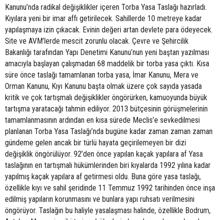
Kanunu’nda radikal değişiklikler içeren Torba Yasa Taslağı hazırladı.
Kıyılara yeni bir imar affı getirilecek. Sahillerde 10 metreye kadar
yapılaşmaya izin çıkacak. Evinin değeri artan devlete para ödeyecek.
Site ve AVM’lerde mescit zorunlu olacak. Çevre ve Şehircilik
Bakanlığı tarafından Yapı Denetimi Kanunu’nun yeni baştan yazılması
amacıyla başlayan çalışmadan 68 maddelik bir torba yasa çıktı. Kısa
süre önce taslağı tamamlanan torba yasa, İmar Kanunu, Mera ve
Orman Kanunu, Kıyı Kanunu başta olmak üzere çok sayıda yasada
kritik ve çok tartışmalı değişiklikler öngörürken, kamuoyunda büyük
tartışma yaratacağı tahmin ediliyor. 2013 bütçesinin görüşmelerinin
tamamlanmasının ardından en kısa sürede Meclis’e sevkedilmesi
planlanan Torba Yasa Taslağı’nda bugüne kadar zaman zaman zaman
gündeme gelen ancak bir türlü hayata geçirilemeyen bir dizi
değişiklik öngörülüyor. 92’den önce yapılan kaçak yapılara af Yasa
taslağının en tartışmalı hükümlerinden biri kıyalarda 1992 yılına kadar
yapılmış kaçak yapılara af getirmesi oldu. Buna göre yasa taslağı,
özellikle kıyı ve sahil şeridinde 11 Temmuz 1992 tarihinden önce inşa
edilmiş yapıların korunmasını ve bunlara yapı ruhsatı verilmesini
öngörüyor. Taslağın bu haliyle yasalaşması halinde, özellikle Bodrum,