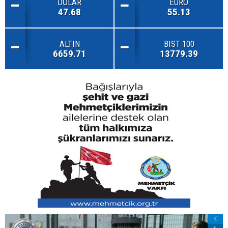
DOLAR
EURO
47.68
55.13
ALTIN
BIST 100
6659.71
13779.39