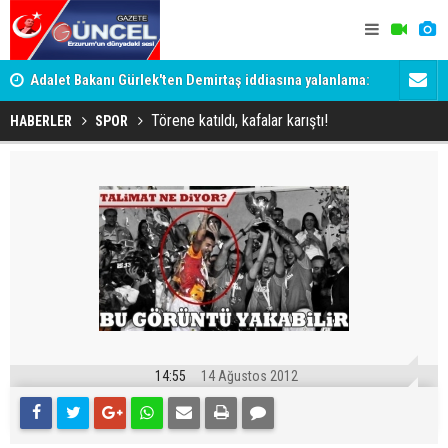
Adalet Bakanı Gürlek'ten Demirtaş iddiasına yalanlama:
Dadaş 2.ha
Böyle bir açıklama yapmadım
Törene katıldı, kafalar karıştı!
HABERLER
SPOR
14:55
14 Ağustos 2012