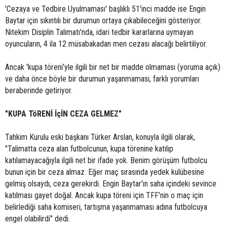
'Cezaya ve Tedbire Uyulmaması' başlıklı 51'inci madde ise Engin
Baytar için sıkıntılı bir durumun ortaya çıkabileceğini gösteriyor.
Nitekim Disiplin Talimatı'nda, idari tedbir kararlarına uymayan
oyuncuların, 4 ila 12 müsabakadan men cezası alacağı belirtiliyor.
Ancak 'kupa töreni'yle ilgili bir net bir madde olmaması (yoruma açık)
ve daha önce böyle bir durumun yaşanmaması, farklı yorumları
beraberinde getiriyor.
"KUPA TöRENİ İçİN CEZA GELMEZ"
Tahkim Kurulu eski başkanı Türker Arslan, konuyla ilgili olarak,
"Talimatta ceza alan futbolcunun, kupa törenine katılıp
katılamayacağıyla ilgili net bir ifade yok. Benim görüşüm futbolcu
bunun için bir ceza almaz. Eğer maç sırasında yedek kulübesine
gelmiş olsaydı, ceza gerekirdi. Engin Baytar'ın saha içindeki sevince
katılması gayet doğal. Ancak kupa töreni için TFF'nin o maç için
belirlediği saha komiseri, tartışma yaşanmaması adına futbolcuya
engel olabilirdi" dedi.