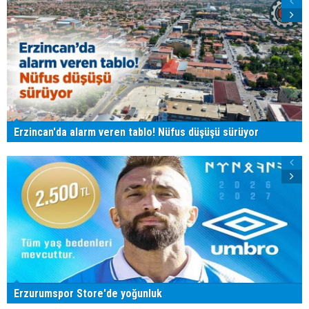
Erzincan'da alarm veren tablo! Nüfus düşüşü sürüyor
Erzurumspor Store'de yoğunluk