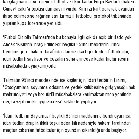
karşılaşmasına, sergilenen futbol ve skor kadar Engin Baytar'ın hakem
Cüneyt çakır'a tepkisi damgasını vurdu. Kırmızı kart görerek oyundan
ihraç edilmesine rağmen sarı-kırmızılı futbolcu, protokol tribününde
yapılan kupa töreninde yer aldı.
'Futbol Disiplin Talimatı'nda bu konuyla ilgili çık da açık bir ifade yok.
Ancak 'Kişilerin İhraç Edilmesi' başlıklı 95'inci maddenin 1'inci
bendine göre, hakem tarafından kırmızı kart gösterilen futbolcular,
idari tedbirli sayılıyor ve cezaları sona erinceye kadar hiçbir resmi
müsabakada oynayamıyorlar.
Talimatın 95'inci maddesinde ise kişiler için 'idari tedbir'in tanımı;
"Stadyumlara, soyunma odasına ve yedek kulübesine giriş yasağı, hak
mahrumiyeti veya her türlü müsabakalara katılmaktan men yönünde
geçici yaptırımlar uygulanması" şeklinde yapılıyor.
'İdari Tedbirin Başlaması' başlıklı 85'inci maddenin a bendi uyarınca,
idari tedbir, disiplin ihlali teşkil eden fiili nedeniyle hakem tarafından
maçtan çıkarılan futbolcular için oyundan çıkarıldığı anda başlıyor.