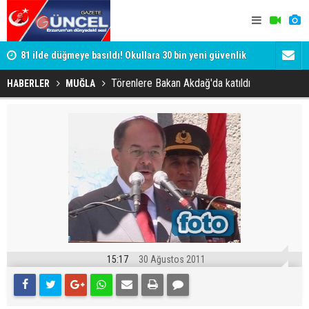
81 ilde düğmeye basıldı! Okullara 30 bin yeni güvenlik
Son ankette
görevlisi
büyük kayı
Törenlere Bakan Akdağ'da katıldı
HABERLER
MUĞLA
15:17
30 Ağustos 2011