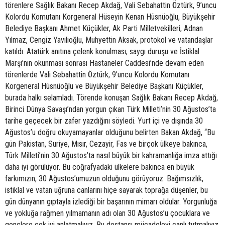
törenlere Sağlık Bakanı Recep Akdağ, Vali Sebahattin Öztürk, 9’uncu
Kolordu Komutanı Korgeneral Hüseyin Kenan Hüsnüoğlu, Büyükşehir
Belediye Başkanı Ahmet Küçükler, Ak Parti Milletvekilleri, Adnan
Yılmaz, Cengiz Yavilioğlu, Muhyettin Aksak, protokol ve vatandaşlar
katıldı. Atatürk anıtına çelenk konulması, saygı duruşu ve İstiklal
Marşı’nın okunması sonrası Hastaneler Caddesi’nde devam eden
törenlerde Vali Sebahattin Öztürk, 9’uncu Kolordu Komutanı
Korgeneral Hüsnüoğlu ve Büyükşehir Belediye Başkanı Küçükler,
burada halkı selamladı. Törende konuşan Sağlık Bakanı Recep Akdağ,
Birinci Dünya Savaşı’ndan yorgun çıkan Türk Milleti’nin 30 Ağustos’ta
tarihe geçecek bir zafer yazdığını söyledi. Yurt içi ve dışında 30
Ağustos’u doğru okuyamayanlar olduğunu belirten Bakan Akdağ, “Bu
gün Pakistan, Suriye, Mısır, Cezayir, Fas ve birçok ülkeye bakınca,
Türk Milleti’nin 30 Ağustos’ta nasıl büyük bir kahramanlığa imza attığı
daha iyi görülüyor. Bu coğrafyadaki ülkelere bakınca en büyük
farkımızın, 30 Ağustos’umuzun olduğunu görüyoruz. Bağımsızlık,
istiklal ve vatan uğruna canlarını hiçe sayarak toprağa düşenler, bu
gün dünyanın gıptayla izlediği bir başarının mimarı oldular. Yorgunluğa
ve yokluğa rağmen yılmamanın adı olan 30 Ağustos’u çocuklara ve
gençlere çok iyi anlatmalıyız. Bu destansı mücadeleyi canlı tutmalıyız.