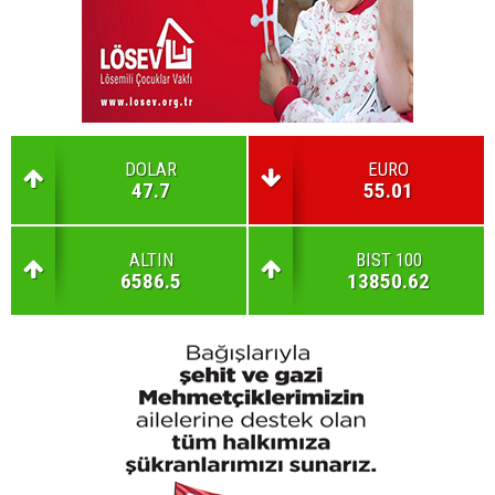
DOLAR
EURO
47.7
55.01
ALTIN
BIST 100
6586.5
13850.62