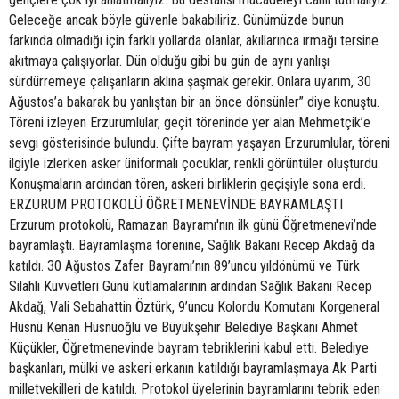
Geleceğe ancak böyle güvenle bakabiliriz. Günümüzde bunun
farkında olmadığı için farklı yollarda olanlar, akıllarınca ırmağı tersine
akıtmaya çalışıyorlar. Dün olduğu gibi bu gün de aynı yanlışı
sürdürremeye çalışanların aklına şaşmak gerekir. Onlara uyarım, 30
Ağustos’a bakarak bu yanlıştan bir an önce dönsünler” diye konuştu.
Töreni izleyen Erzurumlular, geçit töreninde yer alan Mehmetçik’e
sevgi gösterisinde bulundu. Çifte bayram yaşayan Erzurumlular, töreni
ilgiyle izlerken asker üniformalı çocuklar, renkli görüntüler oluşturdu.
Konuşmaların ardından tören, askeri birliklerin geçişiyle sona erdi.
ERZURUM PROTOKOLÜ ÖĞRETMENEVİNDE BAYRAMLAŞTI
Erzurum protokolü, Ramazan Bayramı'nın ilk günü Öğretmenevi’nde
bayramlaştı. Bayramlaşma törenine, Sağlık Bakanı Recep Akdağ da
katıldı. 30 Ağustos Zafer Bayramı’nın 89’uncu yıldönümü ve Türk
Silahlı Kuvvetleri Günü kutlamalarının ardından Sağlık Bakanı Recep
Akdağ, Vali Sebahattin Öztürk, 9’uncu Kolordu Komutanı Korgeneral
Hüsnü Kenan Hüsnüoğlu ve Büyükşehir Belediye Başkanı Ahmet
Küçükler, Öğretmenevinde bayram tebriklerini kabul etti. Belediye
başkanları, mülki ve askeri erkanın katıldığı bayramlaşmaya Ak Parti
milletvekilleri de katıldı. Protokol üyelerinin bayramlarını tebrik eden