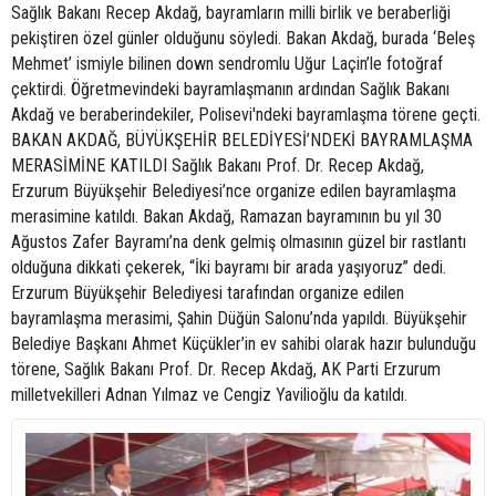
Sağlık Bakanı Recep Akdağ, bayramların milli birlik ve beraberliği
pekiştiren özel günler olduğunu söyledi. Bakan Akdağ, burada ‘Beleş
Mehmet’ ismiyle bilinen down sendromlu Uğur Laçin’le fotoğraf
çektirdi. Öğretmevindeki bayramlaşmanın ardından Sağlık Bakanı
Akdağ ve beraberindekiler, Polisevi'ndeki bayramlaşma törene geçti.
BAKAN AKDAĞ, BÜYÜKŞEHİR BELEDİYESİ’NDEKİ BAYRAMLAŞMA
MERASİMİNE KATILDI Sağlık Bakanı Prof. Dr. Recep Akdağ,
Erzurum Büyükşehir Belediyesi’nce organize edilen bayramlaşma
merasimine katıldı. Bakan Akdağ, Ramazan bayramının bu yıl 30
Ağustos Zafer Bayramı’na denk gelmiş olmasının güzel bir rastlantı
olduğuna dikkati çekerek, “İki bayramı bir arada yaşıyoruz” dedi.
Erzurum Büyükşehir Belediyesi tarafından organize edilen
bayramlaşma merasimi, Şahin Düğün Salonu’nda yapıldı. Büyükşehir
Belediye Başkanı Ahmet Küçükler’in ev sahibi olarak hazır bulunduğu
törene, Sağlık Bakanı Prof. Dr. Recep Akdağ, AK Parti Erzurum
milletvekilleri Adnan Yılmaz ve Cengiz Yavilioğlu da katıldı.