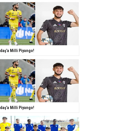
daş'a Milli Piyango!
daş'a Milli Piyango!