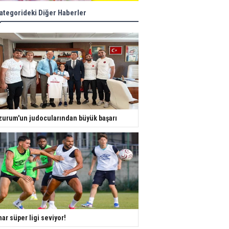
ategorideki Diğer Haberler
zurum'un judocularından büyük başarı
ar süper ligi seviyor!