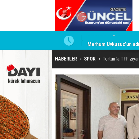
Merhum Uykusuz'un adı 
HABERLER
SPOR
Tortum'a TFF ziyar