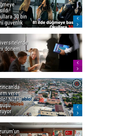
üğmeye
Kürekle
sıldı!
işlenen
ullara 30 bin
vahşette karar
ni güvenlik
kesinleşti!
revlisi
Yargıtay
cezaları onadı
iversitelerde
Başkan
ni dönem
Sekmen'den
Tercih
Döneminde
Erzurum
Vurgusu
zincan'da
Meteoroloji
arm veren
uyardı!
blo! Nüfus
Doğu'ya yaz
şüşü
gelmeyecek
rüyor
zurum'un
Amar süper