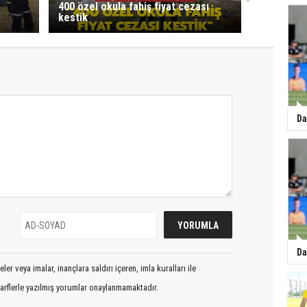
400 özel okula fahiş fiyat cezası
kestik
Da
Da
er veya imalar, inançlara saldırı içeren, imla kuralları ile
arflerle yazılmış yorumlar onaylanmamaktadır.