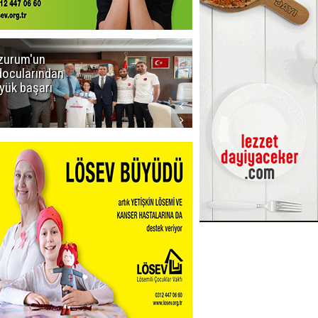
zurum'un
Amar süper
docularından
ligi seviyor!
yük başarı