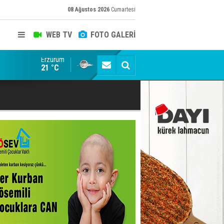
08 Ağustos 2026
Cumartesi
WEB TV
FOTO GALERİ
Erzurum
Konuşanlar'a katıldı, söyledikleri başına iş açtı! Göza
21 °C