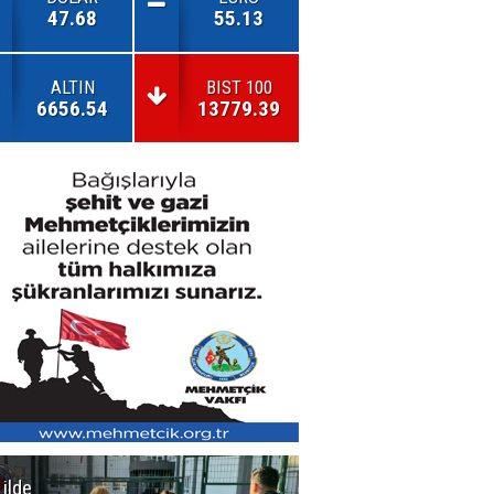
47.68
55.13
ALTIN
BIST 100
6656.54
13779.39
 ilde
Erzurum'da