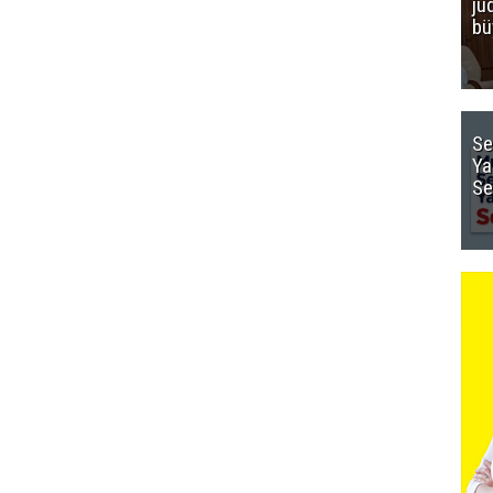
ju
bü
Se
Ya
Se