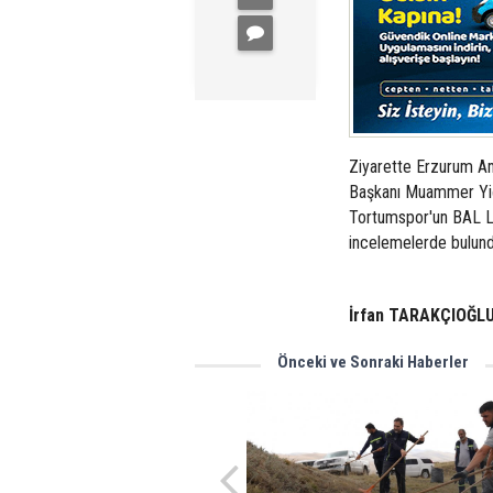
Ziyarette Erzurum Am
Başkanı Muammer Yiği
Tortumspor'un BAL Li
incelemelerde bulund
İrfan TARAKÇIOĞLU
Önceki ve Sonraki Haberler