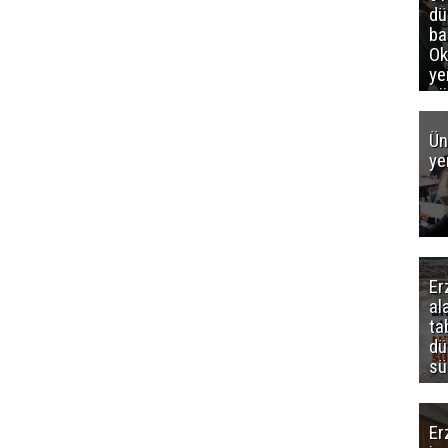
d
ba
Ok
ye
gö
Ün
ye
Er
al
ta
dü
sü
Er