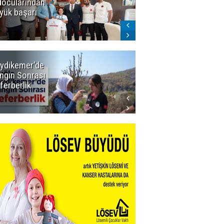
docularından
ligi seviyor!
yük başarı
ydikemer'de
Muğla
ngın Sonrası
Büyükşehir
ferberlik
Tüm
İmkânlarıyla
Yangın
Sahasında