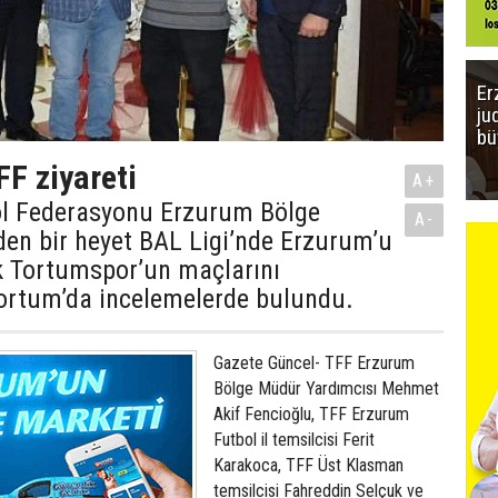
Er
ju
bü
FF ziyareti
A+
ol Federasyonu Erzurum Bölge
A-
en bir heyet BAL Ligi’nde Erzurum’u
k Tortumspor’un maçlarını
ortum’da incelemelerde bulundu.
Gazete Güncel- TFF Erzurum
Bölge Müdür Yardımcısı Mehmet
Akif Fencioğlu, TFF Erzurum
Futbol il temsilcisi Ferit
Karakoca, TFF Üst Klasman
temsilcisi Fahreddin Selçuk ve