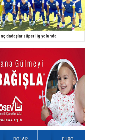
nç dadaşlar süper lig yolunda
DOLAR
EURO