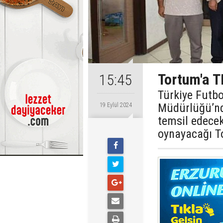
Tortum'a T
15:45
Türkiye Futb
Müdürlüğü’nd
19 Eylül 2024
temsil edece
oynayacağı T