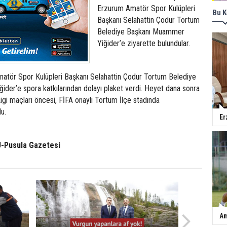
Erzurum Amatör Spor Kulüpleri
Bu K
Başkanı Selahattin Çodur Tortum
Belediye Başkanı Muammer
Yiğider’e ziyarette bulundular.
atör Spor Kulüpleri Başkanı Selahattin Çodur Tortum Belediye
der’e spora katkılarından dolayı plaket verdi. Heyet dana sonra
gi maçları öncesi, FİFA onaylı Tortum İlçe stadında
u.
Er
-Pusula Gazetesi
Am