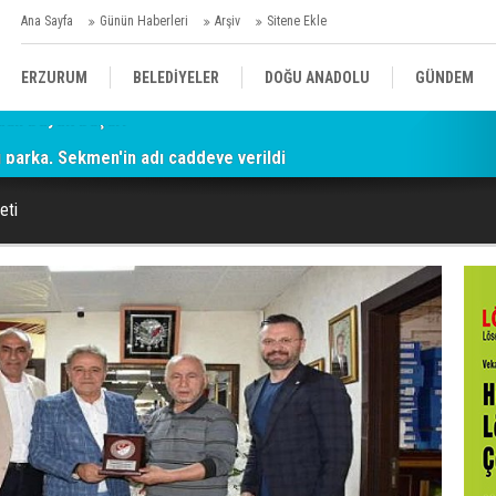
Ana Sayfa
Günün Haberleri
Arşiv
Sitene Ekle
ERZURUM
BELEDİYELER
DOĞU ANADOLU
GÜNDEM
parka, Sekmen'in adı caddeye verildi
SİYASET
AFAD/ SAVAŞ
SPOR
eti
KÜLTÜR/SANAT//MAĞAZİN
BODRUM