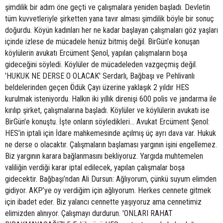
şimdilik bir adım öne geçti ve çalışmalara yeniden başladı. Devletin
tüm kuvvetleriyle şirketten yana tavır alması şimdilik böyle bir sonuç
doğurdu. Köyün kadınları her ne kadar başlayan çalışmaları göz yaşları
içinde izlese de mücadele henüz bitmiş değil. BirGün'e konuşan
köylülerin avukatı Ercüment Şenol, yapılan çalışmaların boşa
gideceğini söyledi. Köylüler de mücadeleden vazgeçmiş değil.
'HUKUK NE DERSE O OLACAK' Serdarlı, Bağbaşı ve Pehlivanlı
beldelerinden geçen Ödük Çayı üzerine yaklaşık 2 yıldır HES
kurulmak isteniyordu. Halkın iki yıllık direnişi 600 polis ve jandarma ile
kırılıp şirket, çalışmalarına başladı. Köylüler ve köylülerin avukatı ise
BirGün'e konuştu. İşte onların söyledikleri... Avukat Ercüment Şenol:
HES’in iptali için İdare mahkemesinde açılmış üç ayrı dava var. Hukuk
ne derse o olacaktır. Çalışmaların başlaması yargının işini engellemez.
Biz yargının karara bağlanmasını bekliyoruz. Yargıda muhtemelen
valiliğin verdiği karar iptal edilecek, yapılan çalışmalar boşa
gidecektir. Bağbaşı’ndan Ali Dursun: Ağlıyorum, çünkü suyum elimden
gidiyor. AKP’ye oy verdiğim için ağlıyorum. Herkes cennete gitmek
için ibadet eder. Biz yalancı cennette yaşıyoruz ama cennetimiz
elimizden alınıyor. Çalışmayı durdurun. 'ONLARI RAHAT