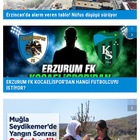
Erzincan'da alarm veren tablo! Nüfus düşüşü sürüyor
ERZURUM FK KOCAELİSPOR'DAN HANGİ FUTBOLCUYU
İSTİYOR?