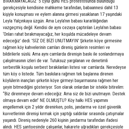
BIRAKMAYACAĞIZ' 5 Eylül günü HES protestosunda bulunduğu
gerekçesiyle kendisine mahkeme tarafından, babaannesi dahil 13
kişiyle konuşması ve eylem alanına girmesi yasaklanan 17 yaşındaki
Leyla Yalçınkaya üzgün. Ama Leyla’nın babası kararlılığından
vazgeçmiş değil. Kendisi de aynı cezaya çaptırılan Leyla’nın babası
‘Onları rahat bırakmayacağız, her koşulda mücadeleye devam
edeceğiz’ dedi. 'SİZ DE BİZİ UNUTMAYIN' Şirketin köye girmesine
rağmen köy kahvelerinin camları direniş günlerin resimleri ve
bildirilerle süslü. Ama aynı camlarda direnişin baskı ile sonlandırmaya
çalışılmasının izleri de var. Tutuksuz yargılanan ve denetimli
serbestlik koşulu serbest bırakılanları listesi var camlarda. Neredeyse
tüm köy o listede. Tüm baskılara rağmen tek başlarına direnen
köylülerin inançları şirketin köye girmeyi başarmasına rağmen her
şeyin bitmediğini gösteriyor. Son olarak onlardan bir istekle bitirelim:
“Biz direnmeye devam edeceğiz. Ama siz de bizi unutmayın. Destek
olmaya devam edin” NE OLMUŞTU? Köy halkı HES yapımını
engellemek için 2 yıldır direnirken, polis, jandarma ve özel güvenlik
kuvvetlerinin direnişi kırmak için yaptığı saldırılar sırasında çatışmalar
yaşandı. Direniş nedeniyle 260 kişinin jandarma tarafından ifadesi
alındı. HES şantiyesinde çalışanlar, hakarete uğradıkları gerekçesiyle