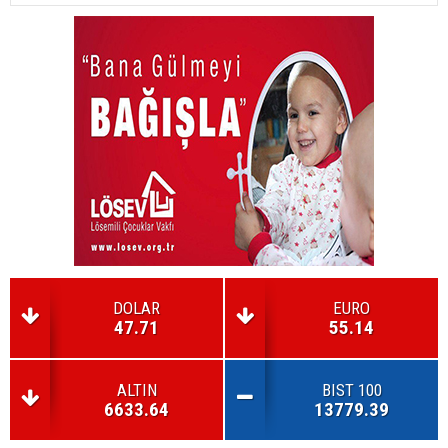
DOLAR
EURO
47.71
55.14
ALTIN
BIST 100
6633.64
13779.39