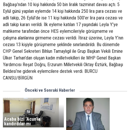
Bağbaşı’ndan 10 kişi hakkında 50 bin liralık tazminat davası açtı. 5
Eylül günü yapılan eylemde 14 kişi hakkında 250 lira para cezası ve
adli takip, 26 Eylül’de ise 11 kişi hakkında 500’er lira para cezası ve
adli takip kararı verildi. İlk eyleme katılan 17 yaşındaki Leyla Y.’ye
mahkeme tarafından önce HES eylemcileriyle görüşmeme ve
çalışma alanlarına girmeme cezası verildi. İtiraz üzerine, Leyla Y.’nın
cezası 13 kişiyle görüşmeme şeklinde sınırlandırıldı. Bu dönemde
CHP Genel Sekreteri Bihlun Tamaylıgil ile Grup Başkan Vekili Emine
Ülker Tarhan’dan oluşan kadın milletvekilleri ile MHP Genel Başkan
Yardımcısı Reşat Doğru, Erzurum Milletvekili Oktay Öztürk, Bağbaşı
Beldesi’ne giderek eylemcilere destek verdi. BURCU
CANSU/BİRGÜN
Önceki ve Sonraki Haberler
Acaba bizi ‘Acun’la
kandırdılar mı