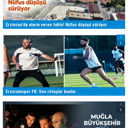
Erzincan'da alarm veren tablo! Nüfus düşüşü sürüyor
Erzurumspor FK: Son rötuşlar bunlar