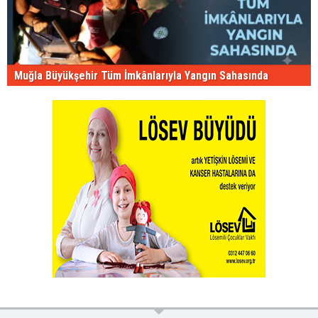
Muğla Büyükşehir Tüm İmkânlarıyla Yangın Sahasında