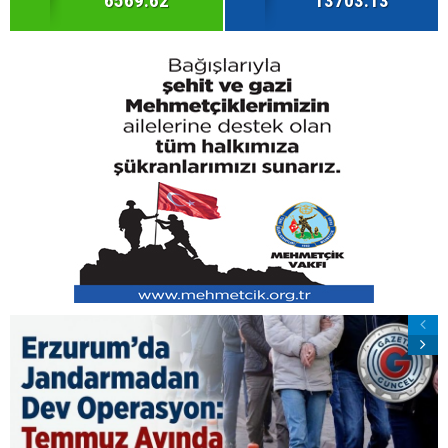
6569.62
13703.13