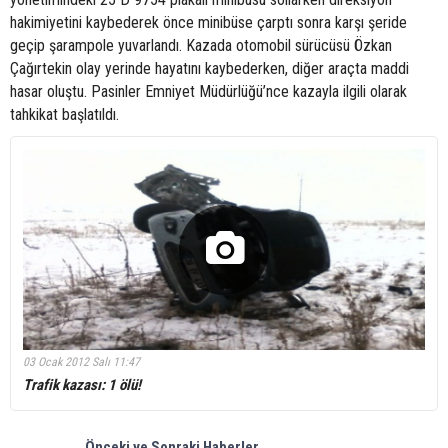
hakimiyetini kaybederek önce minibüse çarptı sonra karşı şeride
geçip şarampole yuvarlandı. Kazada otomobil sürücüsü Özkan
Çağırtekin olay yerinde hayatını kaybederken, diğer araçta maddi
hasar oluştu. Pasinler Emniyet Müdürlüğü’nce kazayla ilgili olarak
tahkikat başlatıldı.
03 Ocak 2012 Salı 11:47
Trafik kazası: 1 ölü!
Önceki ve Sonraki Haberler