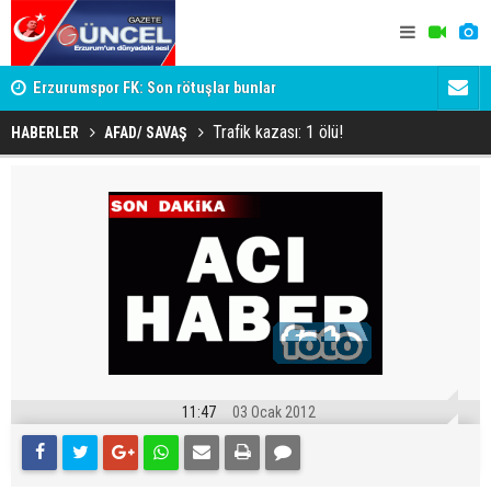
Erzurumspor FK: Son rötuşlar bunlar
SÜRPRİZ İ
TESADÜF M
Trafik kazası: 1 ölü!
HABERLER
AFAD/ SAVAŞ
11:47
03 Ocak 2012