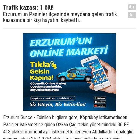
Trafik kazası: 1 ölü!
A+
Erzurum’un Pasinler ilçesinde meydana gelen trafik
A-
kazasında bir kişi hayatını kaybetti.
Erzurum Güncel- Edinilen bilgilere göre; Köprüköy istikametinden
Pasinler istikametine giden Özkan Çağırtekin yönetimindeki 36 FF
413 plakalı otomobil aynı istikamette ilerleyen Abdulkadir Topaloğlu
yönetimindeki 25 D 9754 plakalı minibüsü sollarken direksiyon