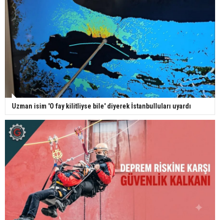
Uzman isim 'O fay kilitliyse bile' diyerek İstanbulluları uyardı