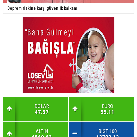
Deprem riskine karşı güvenlik kalkanı
DOLAR
EURO
47.57
55.11
ALTIN
BIST 100