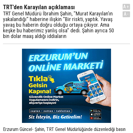
TRT'den Karayılan açıklaması
A+
TRT Genel Müdürü İbrahim Şahin, ''Murat Karayılan’ın
A-
yakalandığı'' haberine ilişkin ''Bir riskti, yaptık. Yavaş
yavaş bu haberin doğru olduğu ortaya çıkıyor. Ama
keşke bu haberimiz yanlış olsa'' dedi. Şahin ayrıca 50
bin dolar maaş aldığı iddiaların
Erzurum Güncel- Şahin, TRT Genel Müdürlüğünde düzenlediği basın toplantısında gazetecilerin sorularını yanıtladı. Bir gazetecinin "Murat Karayılan’ın yakalanma sürecine ilişkin yapılan haberleri" sorması üzerine Şahin, "Gerek Murat Karayılan’ın, gerek terörün, gerek terörün getirdiği olumsuzlukların çok fazla medyada yansıtılmasından rahatsızlık duyduğumuzu ve bu haberlerin yalın haber olarak geçilmesi konusunda arkadaşlarımıza talimat vermiştim" diyerek cevapladı. Karayılan konusuna çok fazla girmek istemediklerini belirten Şahin, şunları kaydetti: "Nedeni de anlamsız bir şekilde terörist başının veya ikinci düzeydeki bir insanın reklamını yapıyoruz. Arkadaşlarımız beni bu haberle ilgili aradığında ’kontrol edin hızlıca’ dedim, dediler ki ’büyük bir ihtimalle böyle ama bu haber verilmeyebilir’. Dedim ki ’yakalandığı söylenmektedir’ gibi biraz ucunu açık bırakın. Nedeni de şuydu, gerçekten teyide muhtaç bir haberdi, ama böyle bir istihbaratımız vardı. Kendimizce bir iki sorguladık. ’Arkadaşlar bu bir risk ve geçiyoruz bu haberi’ dedim. Ortalık kaynadı. Akşam üzeri, daha fazla bunun tutulmasının doğru olmadığını düşünerek de ’Bu teyit edilmemektedir’ diye ikinci bir son dakika haberi ve sonra da haberi çektik." Uçakta Hüseyin Çelik ile yaptığı konuşmaya değinen Şahin, "Keşke bu haberimiz yanlış olsa, dedim" diye konuştu. "Görüntü ve ses kaydı istedik" İran Devlet Televizyonu Başkanı’nı aradığını belirten Şahin, şöyle konuştu: "Dedim ki ’sizin elinizde görüntü varmış. Bana beş saniyelik görüntü verin, yılın televizyonu olacağım ben. Ayrıca ses kaydı da varmış, azıcık ses kaydı verin’ dedim. Bana hemen, ’Ona baktıracağım, ama Türkiye’nin Suriye ile ilgili politikalarından İran halkı rahatsız’ dedi. ’Biz televizyonculuk yapıyoruz, Türkiye’nin Suriye ile politikalarıyla bunu özdeşleştirmenizi açıkçası anlayamadım’ dedim. Görüntü ve ses kaydı olduğu konusunda bilgimiz olmuştu, nasıl ellerine geçirildiğiyle ilgili bilgi varsa, ’Araştıracağım, size döneceğim’ dedi. Vermeyeceğini biliyorum, ertesi gün büyükelçilik üzerinden ’böyle bir görüntüyü bulamadık’ diyerek, kapattılar konuyu. Bu olay yarın bir gün sonra, bir ay sonra, bir yıl sonra ne olduğu ortaya çıkacak. Biraz sabretmemiz gerekiyor. Bunun da ne olduğu ortaya çıkacak. Hala bu olayda biz doğruyuz demiyorum. Çünkü gerçekten teyide muhtaç bir şey." İbrahim Şahin, şunları da kaydetti: "Bizim nezrimizde suçlu olan, İran hukuku açısından, kendi mevzuatı açısından suç teşkil etmediği için tutuklanmayabilir. Onun için İran bunu alır, bırakır. Bu konuda çok fazla bir şey söylemenin anlamı yok. Ama kamu yayıncısı olarak, her ne kadar yaptığımız tüm son dakika haberlerin ve böyle özel dosya sayılabilecek haberlerin eleştirildiğini bile bile, bunu da biz bir riskti, yaptık. Yavaş yavaş bu haberin doğru olduğu ortaya çıkıyor. Ama keşke bu haberimiz yanlış olsa. Çünkü tersinden düşünüyorum, İran Karayılan’ı tutukluyor, gözaltına alıyor veya misafir ediyorsa, başka pazarlıkların olabileceğini herhalde siz de düşünüyorsunuzdur. Onun için umarım bu yaptığımız haber yanlış olur." "Kısmen yorulduğumu hissediyorum" Şahin, bir gazetecinin "Görev süreniz sona eriyor. TRT Genel Müdürlüğü’nde devam etmek istiyor musunuz" sorusu üzerine, şöyle konuştu: "TRT Genel Müdürlerinin görev süresinin kanunla 4 yıla getirilmiş olması rast gele bir şey değil. Demek ki 4 yıl yeterli bir süre ki 4 yıl koymuşlar. Ama ikinci bir 4 yıl seçilme veya göreve devam etme şansı varken, bana sorarsanız, kısmen yorulduğumu hissediyorum. Burası çok önemli bir kurum. Belki benden sonraki arkadaşlar çok iyi yerlere taşırlar düşüncesiyle açıkçası gönlümden geçen çok başarılı bir başka arkadaş gelsin, götürsün. Ama bu konuda buraya gelirken de kararı kendim vermediğim için belki ilgili insanlara danışıp karar vereceğiz. Şu anda adaylık sürecinde müracaat edip etmeyeceğim konusunda kararımı netleştirmedim." İbrahim Şahin, Meclis yayınlarına ilişkin olarak, 1995 yılında yapılan bir protokol olduğunu ve bu protokole uyduklarını belirterek, "Eski Meclis Başkanının zamanında bu protokolü yenilemek istedik. Danışma Kurulu’nu tatil olduğu için oluşturamadılar. O zaman bir protokol yapmanın yolu kapalıydı. Meclis Başkanlığı devreye girer ve yeni bir protokol hazırlayabilir. Yeni bir protokol çıkana kadar biz mevcuduna uymak durumundayız" dedi. Şahin, TRT Genel Müdürlüğünde düzenlediği basın toplantısında gazetecilerin sorularını yanıtladı. Meclis TV ile ilgili tartışmaları hatırlatan bir gazetecinin, "TRT, sanıyorum bundan sonra grup toplantılarını TRT Haber’den yayımlayacak. Bu konuda Meclis Başkanından bir istek geldi mi?" sorusuna Şahin, 1995 yılında Meclis ile TRT arasında protokol imzalandığını, o protokolde salı, çarşamba, perşembe günleri Meclis yayınlarının 14.00-19.00 saatleri arasında verileceğinin belirtildiğini söyledi. TRT-3’ü yavaş yavaş spor kanalına çevirdiklerini belirten Şahin, şöyle konuştu: "Meclis mesela bir karar alıyor, saat 18.55’te bu kanun bitene kadar görüşmeler devam edecek. Halbuki biz dedik ki eski Meclis Başkanımıza ’Bize diyin ki, saat 20.00’ye, 24.00’e kadar. Salı, çarşamba veya perşembe günlerinde canlı yayın koymayız. Mesela 19.00’da Meclis yayınları bitecek düşüncesiyle 19.05’te biz bir tane Bank Asya’dan, Bundesliga’dan maç almışız onu yayınlayacağız ama bir anda uzuyor. TRT-1’e, TRT Haber’e koyamıyorsunuz. Dolayısıyla yayın planlaması konusunda sıkıntı yaşıyoruz. Bunun netleşmesi lazım dedim, oturup protokol yapalım dedim." Meclisin isterse kanun çıkararak TRT-3’ü tamamen Meclisin kanalı haline getirebileceğini de belirten Şahin, "Bir tane protokol var, ona uyalım dedim, Başkan da yazı yazın dedi. Yazımızı gönderdik. Meclis başkanımızdan yazı geldi, ’Bu protokole uyulmaktadır ama bundan sonra daha dikkatli uyulacaktır’ diye. Biz, bu yazıdan hareketle o protokole uyuyoruz ama bu protokolde salı, çarşamba ve perşembe günleri 14.00-19.00 saatleri arası yayın süresini kapsadığı için bunda grup toplantıları yok" diye konuştu. "Muhatabımız Meclis" Grup toplantılarının nasıl diğer özel televizyonların da verebildiği bir yayınsa kendilerinin de TRT Haber olarak bunu partilerin milletvekili sayılarına göre belirlenen süreler içinde verdiklerini anlatan Şahin, "Bu eleştiri konusu oldu. Bu bizim kabadayılık yaptığımız anlamına gelmesin, bir protokol var ve biz ona uyuyoruz. Ayrıca Meclis Başkanından aldığımız yazı doğrultusunda bunu yapıyoruz" dedi. "İnternet ortamında yayın yapılabilir, yeni bir uydu kanalı kurulabilir, kapalı devre yayın yapılabilir" diyen Şahin, bu konuda çalışma yaptıklarını ve TBMM Başkanı Cemil Çiçek’e takdim ettiklerini söyledi. İbrahim Şahin, şöyle devam etti: "Bu benim çözebileceğim bir problem değil, ’TRT Genel Müdürü isterse yayını keser’, böyle bir şey yok. Muhatabımız Meclis. İsterse, ’TRT-3 bundan sonra Meclis’in kanalıdır’ diye hüküm çıkarır, herhalde buna itiraz edecek halimiz var mı, ellerimizi indiririz aşağıya, biter bu konu. Elimizde protokol var ve biz ona uyuyoruz. Yeni bir protokol hazırlandığında da ona harfiyen uyarız. Protokol değişine kadar biz ona uyacağız." Şahin, bir gazetecinin "CHP Genel Başkanı, ’Meclis Başkanı, TRT Genel Müdürüne sözünü geçiremiyor mu?’ diye bir açıklaması oldu. Bu anlamda Meclis Başkanından bu sürenin genişletilmesi yönünde bir talep gelmedi mi?" sorusunu, "Bizim siyasetçilerle muhatap olmamız söz konusu değil. Polemiğe girmenin anlamı yok. Söz geçirme değil, isterse Meclis TRT’nin tüm kanallarını kendi bünyesine bağlar. Onun için bunlar, anlamsız polemikler" diyerek yanıtladı. Eski Meclis Başkanının zamanında bu protokolü yenilemek istediklerini belirten Şahin, "Meclis TV ile ilgili bir yönetmelik çıkarmışlar. Bu yönetmelik diyor ki Mecliste protokol yapılabilmesi için Danışma Kurulu var. Danışma Kurulu’nu, tatil olduğu için oluşturamadılar. O zaman bir protokol yapmanın yolu kapalıydı. Şimdi bu yol açık, Meclis Başkanlığı devreye girer ve yeni bir protokol hazırlayabilir. Yeni bir protokol çıkana kadar biz mevcuduna uymak durumundayız" diye konuştu. "Kozmik oda" "Reyting sistemi" ile ilgili bir soruyu ise Şahin, kendisinin göreve geldiği zaman TRT-1’in reytinginin ölçüldüğünü, reytinginin yüzde 1’lerde seyrettiğini söyledi. Reytingle ilgili ciddi bir problem yaşandığını belirten Şahin, reyting sisteminden "sistemin gözden geçirilmesinin mümkün olmadığı" gerekçesiyle çıktıklarını anımsattı. Ölçümden korkmadıklarını ifade eden Şahin, "Yeni bir ölçüm şirketi oluşsun ve kendimizi ölçtürelim, dedik. İhaleye çıktık, bir şirket ihaleyi aldı" dedi. TRT’nin reyting ile fazla izlenmeyi birbirinden ayırdığını, fazla izlenmeye önem verdiklerini belirten Şahin, "Ölçüme başladıktan itibaren bizim verilerimizi özel televizyonlar satın aldılar ilgili şirketten. Bizim kurdurduğumuz sistem dünyada belki en ideal sistem" dedi. Adını "Kozmik oda" koydukları bir odada televizyon kanallarının ne kadar izlendiğine dair verilerin hemen görülebildiğini anlatan Şahin, reyting kuruluşu AGB’den ise en erken veri alımının ertesi gün olduğunu söyledi. Göreve geldiğinde TRT’nin reklam gelirinin ortalama 30 milyon TL olduğunu belirten Şahin, şunları kaydetti: "Reklam Daire Başkanlığı Ankara’da, reklam pazarlamanın merkezi İstanbul’da. Arkadaşlarımız, sabah saat 9’da kalkıp İstanbul’a gidiyorlar. Sağa sola bakıyorlar, reklam veren kimseyi bulamıyorlar. Ondan sonra saat 5 oluyor ve mesai bitiyor, geri dönüyorlar. Halbuki reklam verenler sağda solda eğleniyorlar hem de reklam veriyorlar, sabahtan akşama kadar dinleniyorlar. Bu sistemin içerisinde, örneğin git şimdi reklamcılar Reina’da eğlenmiş oluyorlar ve şu an yatıyorlar. Senin elemanın orada olsa, bir memur Reina’da ne arar, canımızı okurlar. Onun için bu sistemin bize uymadığını söyledik." Şahin, dünkü verilere göre ilk 25’teki programların ilk 23’ünün TRT Haber’e ait olduğu bilgisini aktararak, TRT-1’in ise AGB ölçerken 7-8. sıralarda olduğunu ancak şimdi 3. sırayı zorladığını söyledi. "Benim akrabalarım küstü" Kendisinin "50 bin dolar maaş aldığı" yönünde haberle