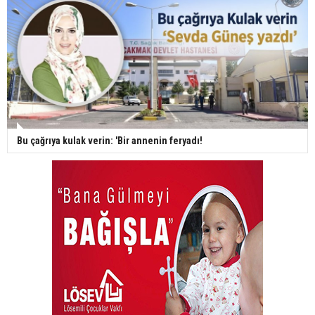
Bu çağrıya kulak verin: 'Bir annenin feryadı!