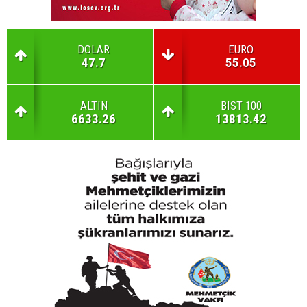
DOLAR
EURO
47.7
55.05
ALTIN
BIST 100
6633.26
13813.42