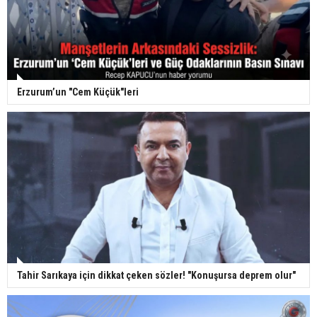
Erzurum’un "Cem Küçük"leri
Tahir Sarıkaya için dikkat çeken sözler! "Konuşursa deprem olur"