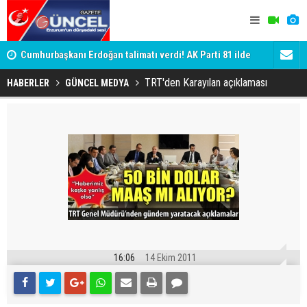
Cumhurbaşkanı Erdoğan talimatı verdi! AK Parti 81 ilde
Genç dadaş
sahaya iniyor
TRT'den Karayılan açıklaması
HABERLER
GÜNCEL MEDYA
16:06
14 Ekim 2011