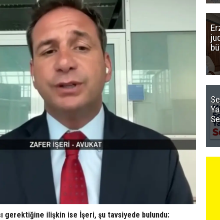
Er
ju
bü
Se
Ya
Se
 gerektiğine ilişkin ise İşeri, şu tavsiyede bulundu: