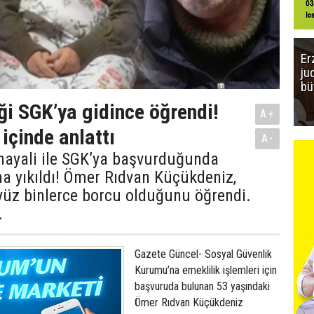
Er
ju
bü
i SGK’ya gidince öğrendi!
A+
içinde anlattı
A-
hayali ile SGK’ya başvurduğunda
a yıkıldı! Ömer Rıdvan Küçükdeniz,
 yüz binlerce borcu olduğunu öğrendi.
…
Gazete Güncel- Sosyal Güvenlik
Kurumu’na emeklilik işlemleri için
başvuruda bulunan 53 yaşındaki
Ömer Rıdvan Küçükdeniz