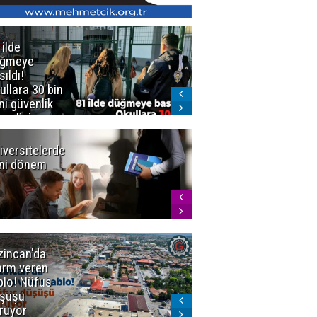
 ilde
Erzurum'da
üğmeye
Kürekle
sıldı!
işlenen
ullara 30 bin
vahşette karar
ni güvenlik
kesinleşti!
revlisi
Yargıtay
cezaları onadı
iversitelerde
Başkan
ni dönem
Sekmen'den
Tercih
Döneminde
Erzurum
Vurgusu
zincan'da
Meteoroloji
arm veren
uyardı!
blo! Nüfus
Doğu'ya yaz
şüşü
gelmeyecek
rüyor