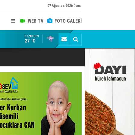
07 Ağustos 2026
Cuma
WEB TV
FOTO GALERİ
Erzurum
Konuşanlar'a katıldı, söyledikleri başına iş açtı! Göza
27 °C