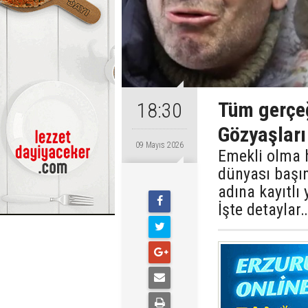
Tüm gerçeğ
18:30
Gözyaşları 
09 Mayıs 2026
Emekli olma 
dünyası başın
adına kayıtlı
İşte detaylar