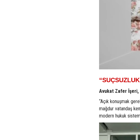
“SUÇSUZLUK
Avukat Zafer İşeri, 
“Açık konuşmak gereki
mağdur vatandaş kend
modern hukuk sisteml