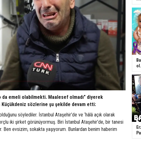
Ba
ol.
 o da emeli olabilmekti. Maalesef olmadı” diyerek
 Küçükdeniz sözlerine şu şekilde devam etti:
olduğunu söylediler. İstanbul Ataşehir’de ve ‘hâlâ açık olarak
rçlu iki şirket görünüyormuş. Biri İstanbul Ataşehir’de, bir tanesi
Er
r. Ben evsizim, sokakta yaşıyorum. Bunlardan benim haberim
Pa