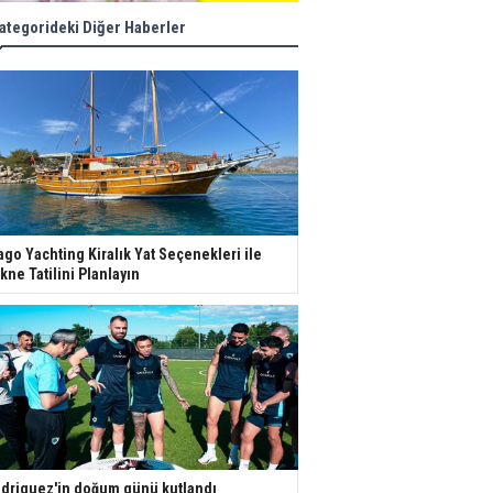
ategorideki Diğer Haberler
ago Yachting Kiralık Yat Seçenekleri ile
kne Tatilini Planlayın
driguez'in doğum günü kutlandı