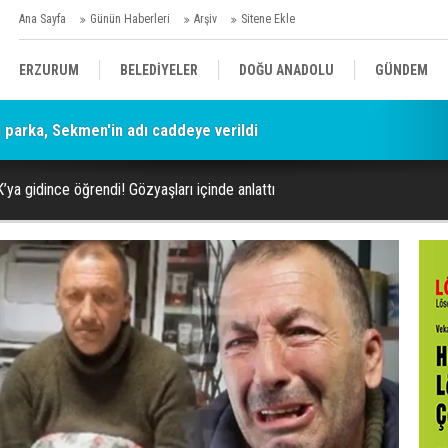
Ana Sayfa
Günün Haberleri
Arşiv
Sitene Ekle
ERZURUM
BELEDİYELER
DOĞU ANADOLU
GÜNDEM
parka, Sekmen'in adı caddeye verildi
SİYASET
AFAD/ SAVAŞ
SPOR
ya gidince öğrendi! Gözyaşları içinde anlattı
KÜLTÜR/SANAT//MAĞAZİN
BODRUM