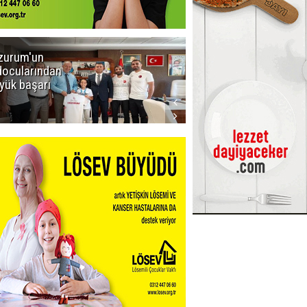
zurum'un
Amar süper
docularından
ligi seviyor!
yük başarı