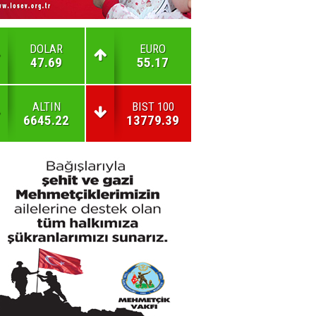
DOLAR
EURO
47.69
55.17
ALTIN
BIST 100
6645.22
13779.39