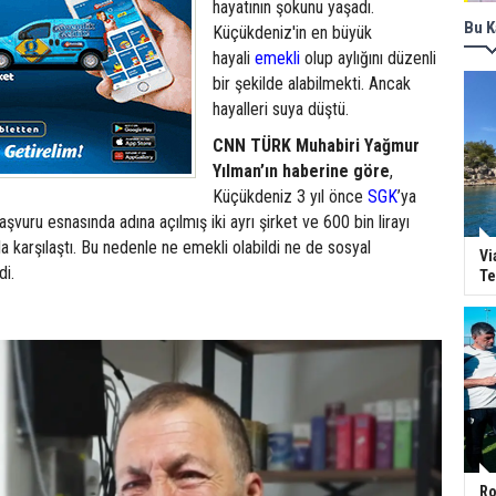
hayatının şokunu yaşadı.
Bu K
Küçükdeniz'in en büyük
hayali
emekli
olup aylığını düzenli
bir şekilde alabilmekti. Ancak
hayalleri suya düştü.
CNN TÜRK Muhabiri Yağmur
Yılman’ın haberine göre
,
Küçükdeniz 3 yıl önce
SGK
’ya
şvuru esnasında adına açılmış iki ayrı şirket ve 600 bin lirayı
 karşılaştı. Bu nedenle ne emekli olabildi ne de sosyal
Vi
di.
Te
Ro