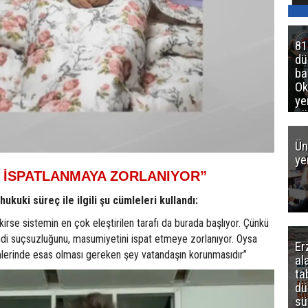
81
d
ba
Ok
ye
gö
Ün
ye
 İSPATLANMAYA ZORLANIYOR”
hukuki süreç ile ilgili şu cümleleri kullandı:
rse sistemin en çok eleştirilen tarafı da burada başlıyor. Çünkü
i suçsuzluğunu, masumiyetini ispat etmeye zorlanıyor. Oysa
Er
erinde esas olması gereken şey vatandaşın korunmasıdır”
al
ta
dü
sü