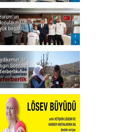
zurum'un
Amar süper
docularından
ligi seviyor!
yük başarı
ydikemer'de
Muğla
ngın Sonrası
Büyükşehir
ferberlik
Tüm
İmkânlarıyla
Yangın
Sahasında