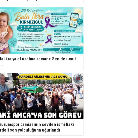
la İkra'ya el uzatma zamanı: Sen de umut
..
zurumspor camiasının sevilen ismi Baki
rdeli son yolculuğuna uğurlandı