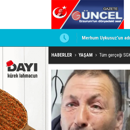
Merhum Uykusuz'un adı 
HABERLER
YAŞAM
Tüm gerçeği SGK’