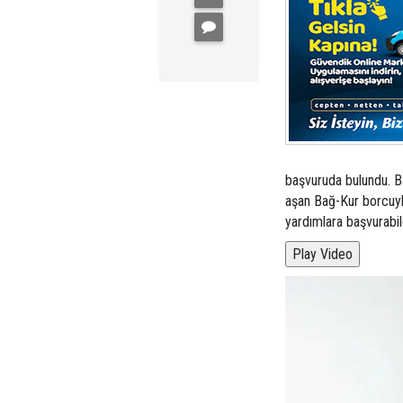
başvuruda bulundu. Ba
aşan Bağ-Kur borcuyla
yardımlara başvurabil
Play Video