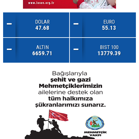
DOLAR
EURO
47.68
55.13
ALTIN
BIST 100
6659.71
13779.39