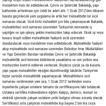
meslekten men de edilebilecek. Çevre ve Şehircilik Bakanlığı, yapı
kalitesinin arttırılması için ciddi bir adım attı. 1 Ocak 2012’den itibaren
hayata geçirilecek yeni uygulama ile artık her müteahhidin bir sicil
numarası olacak. Sicili kötü müteahhit çivi bile çakamayacak Bakanlık,
müteahhitleri sicil numarası üzerinden Türkiye’nin neresinde iş
yaptığını ve işin işleyiş şeklini merkezden takip edecek. Eksik işi veya
kusuru tespit edilen müteahhidin faaliyeti sicili üzerinden
dondurulacak veya meslekten men edilebilecek. Müteahhidin faaliyet
akışı müteahhidin sicil numarası üzerinden Belediye İmar Müdürlükleri
ve Yapı Denetim Büroları tarafından Çevre ve Şehircilik Bakanlığı
müteahhitlik sicil birimine bildirilerek yasaklama ve izin yetkisi ana
merkezden kontrol edilerek verilecek. Böylece çürük ya da kusurlu
yapı yapan müteahhitler eksiğini düzeltmediği takdirde Türkiye’nin
hiçbir yerinde müteahhitlik yapamayacak. Müteahhitlere sicil
numarası verilmesinin yanı sıra, 1 Ocak 2012 tarihinden sonra
inşaatlarda çalışan ustaların tamamı da sertifikasyona tabi tutulacak.
Ustalara sertifika mühendislere eğitim Kalıpçı, demirci, tesisat ve
elektrik işlerinde çalışan ustaların yetki belgesi olması zorunlu olacak.
Sertifikasız usta çalıştıran müteahhide kişi başına 2 bin lira ceza