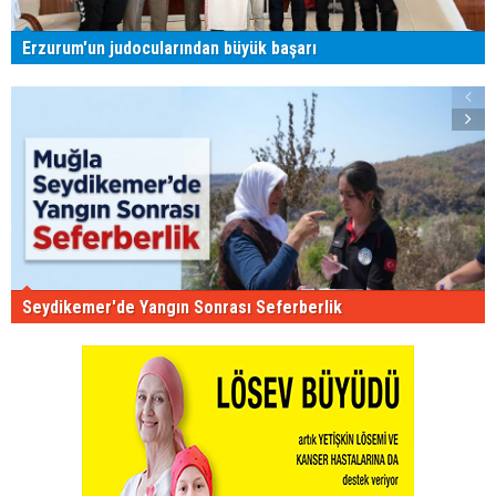
Erzurum'un judocularından büyük başarı
Seydikemer'de Yangın Sonrası Seferberlik