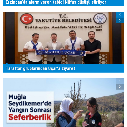
Erzincan'da alarm veren tablo! Nüfus düşüşü sürüyor
Taraftar gruplarından Uçar'a ziyaret