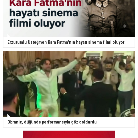
Erzurumlu Üsteğmen Kara Fatma'nın hayatı sinema filmi oluyor
Obraniç, düğünde performansıyla göz doldurdu