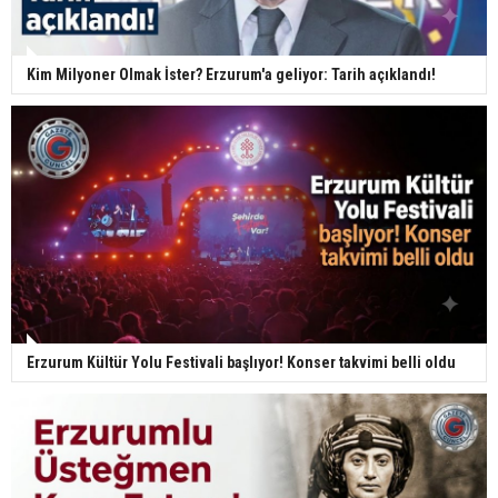
Kim Milyoner Olmak İster? Erzurum'a geliyor: Tarih açıklandı!
Erzurum Kültür Yolu Festivali başlıyor! Konser takvimi belli oldu