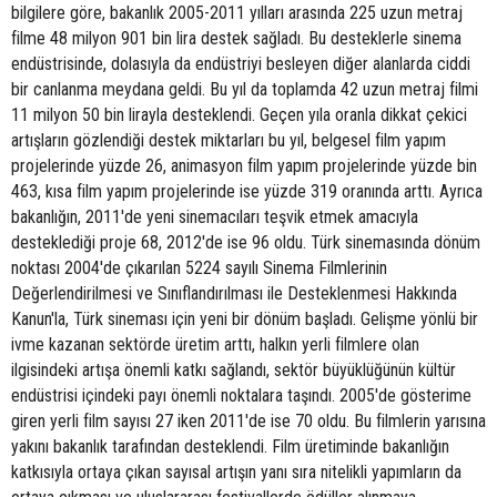
bilgilere göre, bakanlık 2005-2011 yılları arasında 225 uzun metraj
filme 48 milyon 901 bin lira destek sağladı. Bu desteklerle sinema
endüstrisinde, dolasıyla da endüstriyi besleyen diğer alanlarda ciddi
bir canlanma meydana geldi. Bu yıl da toplamda 42 uzun metraj filmi
11 milyon 50 bin lirayla desteklendi. Geçen yıla oranla dikkat çekici
artışların gözlendiği destek miktarları bu yıl, belgesel film yapım
projelerinde yüzde 26, animasyon film yapım projelerinde yüzde bin
463, kısa film yapım projelerinde ise yüzde 319 oranında arttı. Ayrıca
bakanlığın, 2011'de yeni sinemacıları teşvik etmek amacıyla
desteklediği proje 68, 2012'de ise 96 oldu. Türk sinemasında dönüm
noktası 2004'de çıkarılan 5224 sayılı Sinema Filmlerinin
Değerlendirilmesi ve Sınıflandırılması ile Desteklenmesi Hakkında
Kanun'la, Türk sineması için yeni bir dönüm başladı. Gelişme yönlü bir
ivme kazanan sektörde üretim arttı, halkın yerli filmlere olan
ilgisindeki artışa önemli katkı sağlandı, sektör büyüklüğünün kültür
endüstrisi içindeki payı önemli noktalara taşındı. 2005'de gösterime
giren yerli film sayısı 27 iken 2011'de ise 70 oldu. Bu filmlerin yarısına
yakını bakanlık tarafından desteklendi. Film üretiminde bakanlığın
katkısıyla ortaya çıkan sayısal artışın yanı sıra nitelikli yapımların da