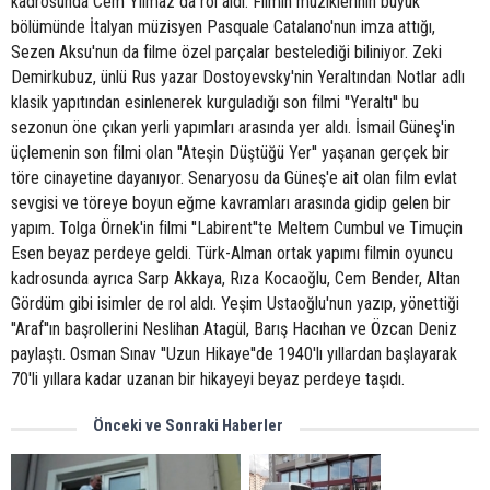
kadrosunda Cem Yılmaz da rol aldı. Filmin müziklerinin büyük
bölümünde İtalyan müzisyen Pasquale Catalano'nun imza attığı,
Sezen Aksu'nun da filme özel parçalar bestelediği biliniyor. Zeki
Demirkubuz, ünlü Rus yazar Dostoyevsky'nin Yeraltından Notlar adlı
klasik yapıtından esinlenerek kurguladığı son filmi ''Yeraltı'' bu
sezonun öne çıkan yerli yapımları arasında yer aldı. İsmail Güneş'in
üçlemenin son filmi olan ''Ateşin Düştüğü Yer'' yaşanan gerçek bir
töre cinayetine dayanıyor. Senaryosu da Güneş'e ait olan film evlat
sevgisi ve töreye boyun eğme kavramları arasında gidip gelen bir
yapım. Tolga Örnek'in filmi ''Labirent''te Meltem Cumbul ve Timuçin
Esen beyaz perdeye geldi. Türk-Alman ortak yapımı filmin oyuncu
kadrosunda ayrıca Sarp Akkaya, Rıza Kocaoğlu, Cem Bender, Altan
Gördüm gibi isimler de rol aldı. Yeşim Ustaoğlu'nun yazıp, yönettiği
''Araf''ın başrollerini Neslihan Atagül, Barış Hacıhan ve Özcan Deniz
paylaştı. Osman Sınav ''Uzun Hikaye''de 1940'lı yıllardan başlayarak
70'li yıllara kadar uzanan bir hikayeyi beyaz perdeye taşıdı.
Önceki ve Sonraki Haberler