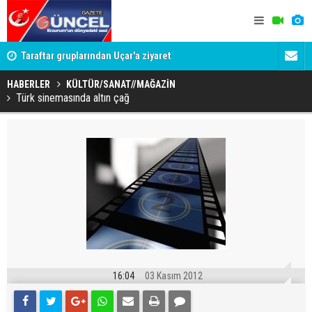
 var!
Taraftar gruplarından Uçar'a ziyaret
Erzurumspo
yolculuğun
HABERLER
KÜLTÜR/SANAT//MAĞAZİN
Türk sinemasında altın çağ
16:04
03 Kasım 2012