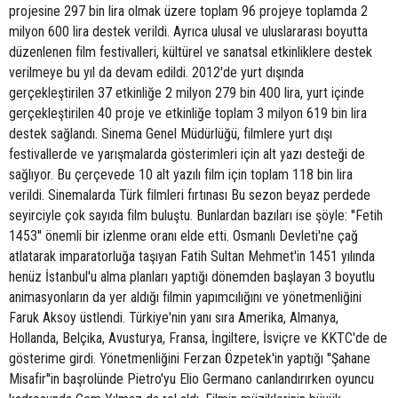
projesine 297 bin lira olmak üzere toplam 96 projeye toplamda 2
milyon 600 lira destek verildi. Ayrıca ulusal ve uluslararası boyutta
düzenlenen film festivalleri, kültürel ve sanatsal etkinliklere destek
verilmeye bu yıl da devam edildi. 2012'de yurt dışında
gerçekleştirilen 37 etkinliğe 2 milyon 279 bin 400 lira, yurt içinde
gerçekleştirilen 40 proje ve etkinliğe toplam 3 milyon 619 bin lira
destek sağlandı. Sinema Genel Müdürlüğü, filmlere yurt dışı
festivallerde ve yarışmalarda gösterimleri için alt yazı desteği de
sağlıyor. Bu çerçevede 10 alt yazılı film için toplam 118 bin lira
verildi. Sinemalarda Türk filmleri fırtınası Bu sezon beyaz perdede
seyirciyle çok sayıda film buluştu. Bunlardan bazıları ise şöyle: ''Fetih
1453'' önemli bir izlenme oranı elde etti. Osmanlı Devleti'ne çağ
atlatarak imparatorluğa taşıyan Fatih Sultan Mehmet'in 1451 yılında
henüz İstanbul'u alma planları yaptığı dönemden başlayan 3 boyutlu
animasyonların da yer aldığı filmin yapımcılığını ve yönetmenliğini
Faruk Aksoy üstlendi. Türkiye'nin yanı sıra Amerika, Almanya,
Hollanda, Belçika, Avusturya, Fransa, İngiltere, İsviçre ve KKTC'de de
gösterime girdi. Yönetmenliğini Ferzan Özpetek'in yaptığı ''Şahane
Misafir''in başrolünde Pietro'yu Elio Germano canlandırırken oyuncu