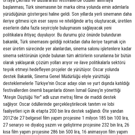
ortaya çıkması ve uluslararası festivallerde ödüller alınmaya
başlanması, Türk sinemasının bir marka olma yolunda emin adımlarla
yürüdüğünün göstergesi haline geldi. Son yıllarda yerli sinemanın daha
ileriye gitmesi için eser sayısı ve niteliğinde artış oluşturacak, üretilen
eserlerin daha fazla seyirciyle buluşmasını sağlayacak yeni
politikalara ihtiyaç duyuluyor. Bu durumu göz önünde bulunduran
bakanlık, Türk sinemasını geldiği noktadan daha ileriye taşımak için
eser üretim sürecinde yer alanlardan, sinema salonu işletenlere kadar
sinema sektörünün içinde bulunan tüm aktörlerin sorunlarına bir bütün
olarak yaklaşarak çözüm yolları arıyor ve ilave politikalarla sektörü
teşvik etmeyi hedefleyen projeler de yürütüyor. Oscar yolunda
destek Bakanlık, Sinema Genel Müdürlüğü eliyle yürüttüğü
desteklemelerle Türkiye'nin Oscar adayı olan ve yurt dışında katıldığı
festivallerden önemli başarılarla dönen İsmail Güneş'in yönettiği
''Ateşin Düştüğü Yer'' adlı uzun metraj filme de maddi destek
sağlıyor. Oscar ödüllerinde gerçekleştirilecek tanıtım ve lobi
faaliyetleri için ilk etapta 200 bin lira destek sağlandı. Öte yandan
2012'de 27 belgesel film yapım projesine 1 milyon 185 bin 100 lira,
27 senaryo ve diyalog yazım ve geliştirme projesine 232 bin lira, 26
kısa film yapım projesine 286 bin 500 lira, 16 animasyon film yapım