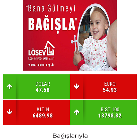
DOLAR
EURO
47.58
54.93
ALTIN
BIST 100
6489.98
13798.82