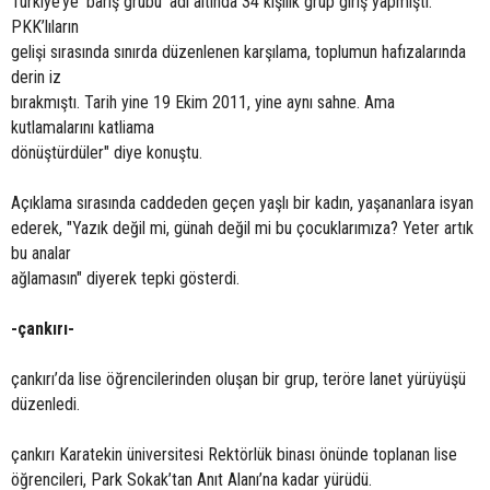
Türkiye’ye ’barış grubu’ adı altında 34 kişilik grup giriş yapmıştı.
PKK’lıların
gelişi sırasında sınırda düzenlenen karşılama, toplumun hafızalarında
derin iz
bırakmıştı. Tarih yine 19 Ekim 2011, yine aynı sahne. Ama
kutlamalarını katliama
dönüştürdüler" diye konuştu.
Açıklama sırasında caddeden geçen yaşlı bir kadın, yaşananlara isyan
ederek, "Yazık değil mi, günah değil mi bu çocuklarımıza? Yeter artık
bu analar
ağlamasın" diyerek tepki gösterdi.
-çankırı-
çankırı’da lise öğrencilerinden oluşan bir grup, teröre lanet yürüyüşü
düzenledi.
çankırı Karatekin üniversitesi Rektörlük binası önünde toplanan lise
öğrencileri, Park Sokak’tan Anıt Alanı’na kadar yürüdü.