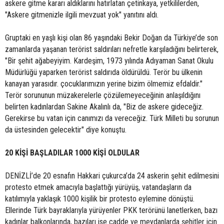
askere gitme kararı aldıklarını hatırlatan çetinkaya, yetkililerden,
"Askere gitmenizle ilgili mevzuat yok" yanıtını aldı.
Gruptaki en yaşlı kişi olan 86 yaşındaki Bekir Doğan da Türkiye’de son
zamanlarda yaşanan terörist saldırıları nefretle karşıladığını belirterek,
"Bir şehit ağabeyiyim. Kardeşim, 1973 yılında Adıyaman Sanat Okulu
Müdürlüğü yaparken terörist saldırıda öldürüldü. Terör bu ülkenin
kanayan yarasıdır. çocuklarımızın yerine bizim ölmemiz efdaldir."
Terör sorununun müzakerelerle çözülemeyeceğinin anlaşıldığını
belirten kadınlardan Sakine Akalınlı da, "Biz de askere gideceğiz.
Gerekirse bu vatan için canımızı da vereceğiz. Türk Milleti bu sorunun
da üstesinden gelecektir" diye konuştu.
20 KİŞİ BAŞLADILAR 1000 KİŞİ OLDULAR
DENİZLİ’de 20 esnafın Hakkari çukurca’da 24 askerin şehit edilmesini
protesto etmek amacıyla başlattığı yürüyüş, vatandaşların da
katılımıyla yaklaşık 1000 kişilik bir protesto eylemine dönüştü.
Ellerinde Türk bayraklarıyla yürüyenler PKK terörünü lanetlerken, bazı
kadınlar balkonlarında, bazıları ise cadde ve meydanlarda şehitler için