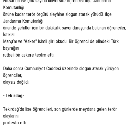
Niksar’da ise çok sayıda üniversite öğrencisi İlçe Jandarma
Komutanlığı
önüne kadar terör örgütü aleyhine slogan atarak yürüdü. İlçe
Jandarma Komutanlığı
önünde şehitler için bir dakikalık saygı duruşunda bulunan öğrenciler,
İstiklal
Marşı’nı ve "Asker" isimli şiiri okudu. Bir öğrenci de elindeki Türk
bayrağını
rütbeli bir askere teslim etti.
Daha sonra Cumhuriyet Caddesi üzerinde slogan atarak yürüyen
öğrenciler,
olaysız dağıldı.
-Tekirdağ-
Tekirdağ’da lise öğrencileri, son günlerde meydana gelen terör
olaylarını
protesto etti.