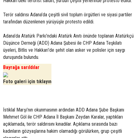
Hakkari’deki terörist saldırı, yurdun çeşitli yerlerinde protesto edildi.
Terör saldırısı Adana’da çeşitli sivil toplum örgütleri ve siyasi partiler
tarafından düzenlenen yürüyüşle protesto edildi.
Adana’da Atatürk Parkı’ndaki Atatürk Anıtı önünde toplanan Atatürkçü
Düşünce Derneği (ADD) Adana Şubesi ile CHP Adana Teşkilatı
üyeleri, Bitlis ve Hakkari’de şehit olan asker ve polisler için saygı
duruşunda bulundu.
Bayrağa sarıldılar
Foto galeri için tıklayın
İstiklal Marşı’nın okunmasının ardından ADD Adana Şube Başkanı
Mehmet Göl ile CHP Adana İl Başkanı Zeydan Karalar, yaptıkları
açıklamada, terör saldırısını kınadılar. Açıklama sırasında bazı
kadınların gözyaşlarına hakim olamadığı görülürken, grup çeşitli