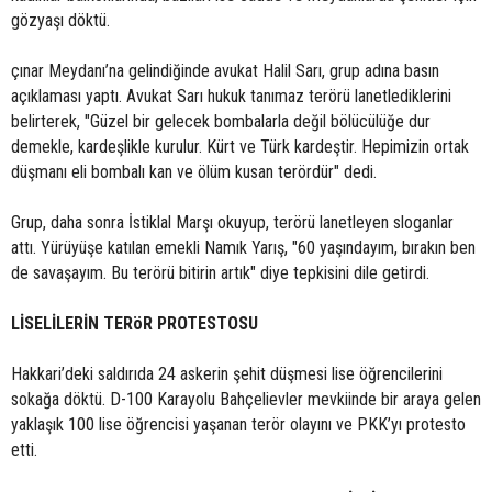
gözyaşı döktü.
çınar Meydanı’na gelindiğinde avukat Halil Sarı, grup adına basın
açıklaması yaptı. Avukat Sarı hukuk tanımaz terörü lanetlediklerini
belirterek, "Güzel bir gelecek bombalarla değil bölücülüğe dur
demekle, kardeşlikle kurulur. Kürt ve Türk kardeştir. Hepimizin ortak
düşmanı eli bombalı kan ve ölüm kusan terördür" dedi.
Grup, daha sonra İstiklal Marşı okuyup, terörü lanetleyen sloganlar
attı. Yürüyüşe katılan emekli Namık Yarış, "60 yaşındayım, bırakın ben
de savaşayım. Bu terörü bitirin artık" diye tepkisini dile getirdi.
LİSELİLERİN TERöR PROTESTOSU
Hakkari’deki saldırıda 24 askerin şehit düşmesi lise öğrencilerini
sokağa döktü. D-100 Karayolu Bahçelievler mevkiinde bir araya gelen
yaklaşık 100 lise öğrencisi yaşanan terör olayını ve PKK’yı protesto
etti.