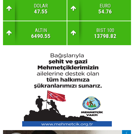
DOLAR
EURO
47.55
54.76
ALTIN
BIST 100
6490.55
13798.82