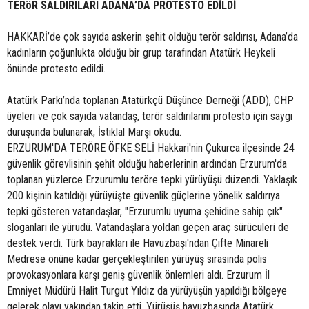
TERöR SALDIRILARI ADANA’DA PROTESTO EDİLDİ
HAKKARİ’de çok sayıda askerin şehit olduğu terör saldırısı, Adana’da
kadınların çoğunlukta olduğu bir grup tarafından Atatürk Heykeli
önünde protesto edildi.
Atatürk Parkı’nda toplanan Atatürkçü Düşünce Derneği (ADD), CHP
üyeleri ve çok sayıda vatandaş, terör saldırılarını protesto için saygı
duruşunda bulunarak, İstiklal Marşı okudu.
ERZURUM'DA TERÖRE ÖFKE SELİ Hakkari'nin Çukurca ilçesinde 24
güvenlik görevlisinin şehit olduğu haberlerinin ardından Erzurum'da
toplanan yüzlerce Erzurumlu teröre tepki yürüyüşü düzendi. Yaklaşık
200 kişinin katıldığı yürüyüşte güvenlik güçlerine yönelik saldırıya
tepki gösteren vatandaşlar, "Erzurumlu uyuma şehidine sahip çık"
sloganları ile yürüdü. Vatandaşlara yoldan geçen araç sürücüleri de
destek verdi. Türk bayrakları ile Havuzbaşı'ndan Çifte Minareli
Medrese önüne kadar gerçekleştirilen yürüyüş sırasında polis
provokasyonlara karşı geniş güvenlik önlemleri aldı. Erzurum İl
Emniyet Müdürü Halit Turgut Yıldız da yürüyüşün yapıldığı bölgeye
gelerek olayı yakından takip etti. Yürüşüş havuzbaşında Atatürk