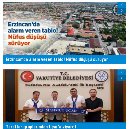
Erzincan'da alarm veren tablo! Nüfus düşüşü sürüyor
Taraftar gruplarından Uçar'a ziyaret