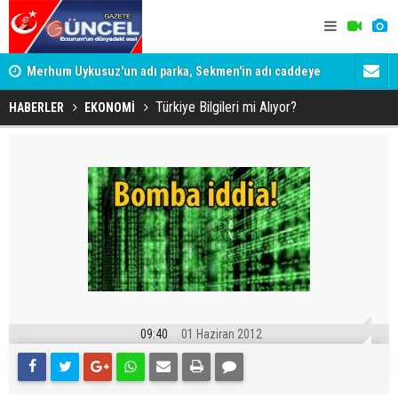
Merhum Uykusuz'un adı parka, Sekmen'in adı caddeye
Konuşanlar'
verildi
Gözaltına a
Türkiye Bilgileri mi Alıyor?
HABERLER
EKONOMİ
09:40
01 Haziran 2012