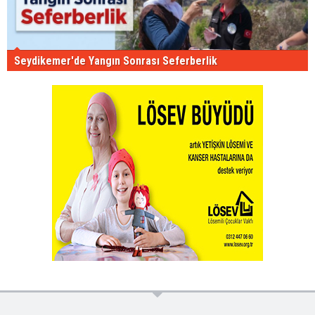
Seydikemer'de Yangın Sonrası Seferberlik