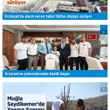
Erzincan'da alarm veren tablo! Nüfus düşüşü sürüyor
Erzurum'un judocularından büyük başarı