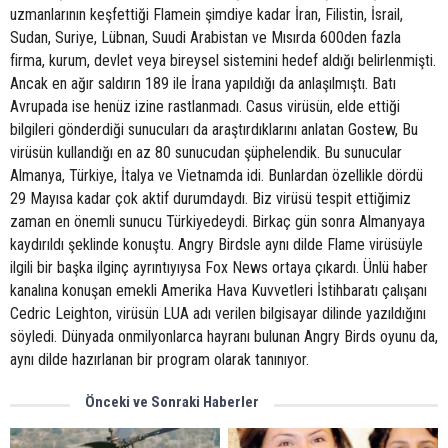
uzmanlarının keşfettiği Flamein şimdiye kadar İran, Filistin, İsrail,
Sudan, Suriye, Lübnan, Suudi Arabistan ve Mısırda 600den fazla
firma, kurum, devlet veya bireysel sistemini hedef aldığı belirlenmişti.
Ancak en ağır saldırın 189 ile İrana yapıldığı da anlaşılmıştı. Batı
Avrupada ise henüz izine rastlanmadı. Casus virüsün, elde ettiği
bilgileri gönderdiği sunucuları da araştırdıklarını anlatan Gostew, Bu
virüsün kullandığı en az 80 sunucudan şüphelendik. Bu sunucular
Almanya, Türkiye, İtalya ve Vietnamda idi. Bunlardan özellikle dördü
29 Mayısa kadar çok aktif durumdaydı. Biz virüsü tespit ettiğimiz
zaman en önemli sunucu Türkiyedeydi. Birkaç gün sonra Almanyaya
kaydırıldı şeklinde konuştu. Angry Birdsle aynı dilde Flame virüsüyle
ilgili bir başka ilginç ayrıntıyıysa Fox News ortaya çıkardı. Ünlü haber
kanalına konuşan emekli Amerika Hava Kuvvetleri İstihbaratı çalışanı
Cedric Leighton, virüsün LUA adı verilen bilgisayar dilinde yazıldığını
söyledi. Dünyada onmilyonlarca hayranı bulunan Angry Birds oyunu da,
aynı dilde hazırlanan bir program olarak tanınıyor.
Önceki ve Sonraki Haberler