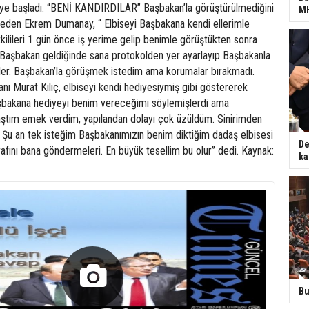
ye başladı. “BENİ KANDIRDILAR” Başbakan’la görüştürülmediğini
MH
ia eden Ekrem Dumanay, “ Elbiseyi Başbakana kendi ellerimle
kilileri 1 gün önce iş yerime gelip benimle görüştükten sonra
a ‘Başbakan geldiğinde sana protokolden yer ayarlayıp Başbakanla
ler. Başbakan’la görüşmek istedim ama korumalar bırakmadı.
nı Murat Kılıç, elbiseyi kendi hediyesiymiş gibi göstererek
şbakana hediyeyi benim vereceğimi söylemişlerdi ama
ğraştım emek verdim, yapılandan dolayı çok üzüldüm. Sinirimden
Şu an tek isteğim Başbakanımızın benim diktiğim dadaş elbisesi
De
ğrafını bana göndermeleri. En büyük tesellim bu olur” dedi. Kaynak:
ka
Bu