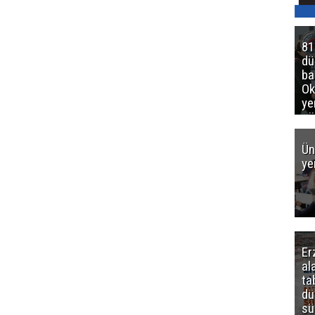
81
d
ba
Ok
ye
gö
Ün
ye
Er
al
ta
dü
sü