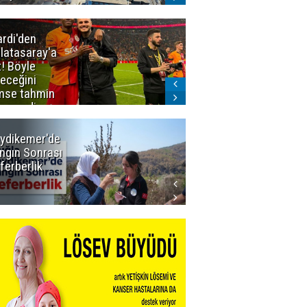
ardi'den
Taraftar
latasaray'a
gruplarından
t! Böyle
Uçar'a ziyaret
teceğini
mse tahmin
emezdi
ydikemer'de
Muğla
ngın Sonrası
Büyükşehir
ferberlik
Tüm
İmkânlarıyla
Yangın
Sahasında