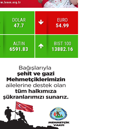
DOLAR
EURO
47.7
54.99
ALTIN
BIST 100
6591.83
13882.16