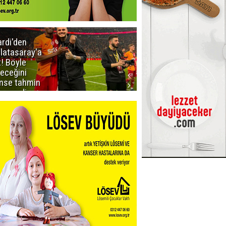
ardi'den
Taraftar
latasaray'a
gruplarından
t! Böyle
Uçar'a ziyaret
teceğini
mse tahmin
emezdi