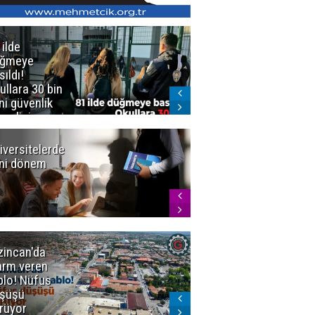
 ilde
Erzurum'da
üğmeye
Kürekle
sıldı!
işlenen
ullara 30 bin
vahşette karar
ni güvenlik
kesinleşti!
revlisi
Yargıtay
cezaları onadı
iversitelerde
Başkan
ni dönem
Sekmen'den
Tercih
Döneminde
Erzurum
Vurgusu
zincan'da
Meteoroloji
arm veren
uyardı!
blo! Nüfus
Doğu'ya yaz
şüşü
gelmeyecek
rüyor