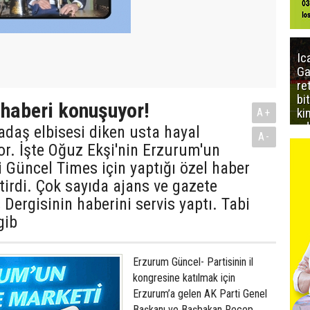
Ic
Ga
re
bi
 haberi konuşuyor!
ki
A+
ed
daş elbisesi diken usta hayal
A-
yor. İşte Oğuz Ekşi'nin Erzurum'un
 Güncel Times için yaptığı özel haber
irdi. Çok sayıda ajans ve gazete
Dergisinin haberini servis yaptı. Tabi
gib
Erzurum Güncel- Partisinin il
kongresine katılmak için
Erzurum’a gelen AK Parti Genel
Başkanı ve Başbakan Recep