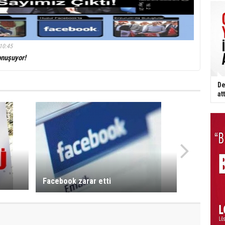
10:45
onuşuyor!
De
att
Facebook zarar etti