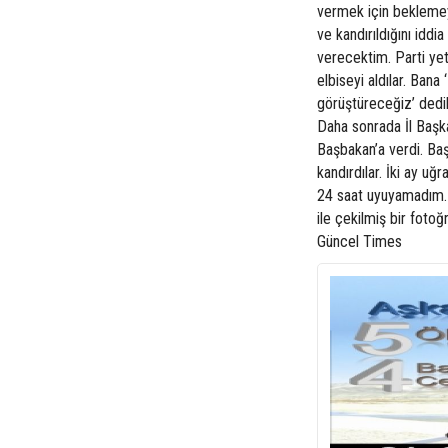
vermek için bekleme
ve kandırıldığını idd
verecektim. Parti yet
elbiseyi aldılar. Ban
görüştüreceğiz’ dedi
Daha sonrada İl Başka
Başbakan’a verdi. Ba
kandırdılar. İki ay u
24 saat uyuyamadım. 
ile çekilmiş bir foto
Güncel Times