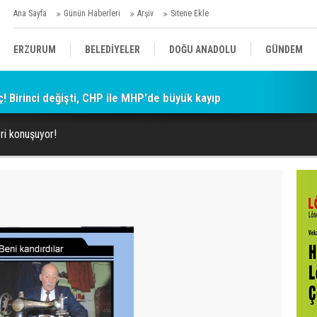
Ana Sayfa
Günün Haberleri
Arşiv
Sitene Ekle
ERZURUM
BELEDİYELER
DOĞU ANADOLU
GÜNDEM
ç! Birinci değişti, CHP ile MHP'de büyük kayıp
SİYASET
AFAD/ SAVAŞ
SPOR
ri konuşuyor!
KÜLTÜR/SANAT//MAĞAZİN
BODRUM