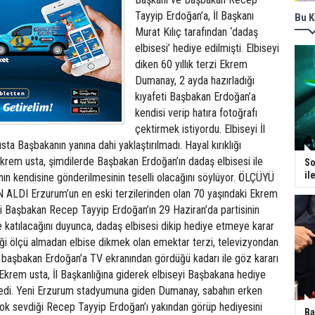
Tayyip Erdoğan’a, İl Başkanı
Bu K
Murat Kılıç tarafından ‘dadaş
elbisesi’ hediye edilmişti. Elbiseyi
diken 60 yıllık terzi Ekrem
Dumanay, 2 ayda hazırladığı
kıyafeti Başbakan Erdoğan’a
kendisi verip hatıra fotoğrafı
çektirmek istiyordu. Elbiseyi İl
sta Başbakanın yanına dahi yaklaştırılmadı. Hayal kırıklığı
krem usta, şimdilerde Başbakan Erdoğan’ın dadaş elbisesi ile
So
il
ının kendisine gönderilmesinin teselli olacağını söylüyor. ÖLÇÜYÜ
DI Erzurum’un en eski terzilerinden olan 70 yaşındaki Ekrem
 Başbakan Recep Tayyip Erdoğan’ın 29 Haziran’da partisinin
 katılacağını duyunca, dadaş elbisesi dikip hediye etmeye karar
iği ölçü almadan elbise dikmek olan emektar terzi, televizyondan
ği başbakan Erdoğan’a TV ekranından gördüğü kadarı ile göz kararı
i. Ekrem usta, İl Başkanlığına giderek elbiseyi Başbakana hediye
ledi. Yeni Erzurum stadyumuna giden Dumanay, sabahın erken
çok sevdiği Recep Tayyip Erdoğan’ı yakından görüp hediyesini
Ba