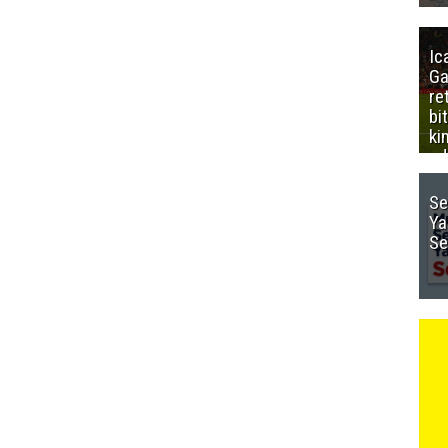
Ic
Ga
re
bi
ki
ed
Se
Ya
Se