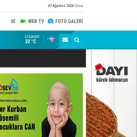
07 Ağustos 2026
Cuma
WEB TV
FOTO GALERİ
Erzurum
Erzurum'da Tarih sıvaların altından çıktı
22 °C