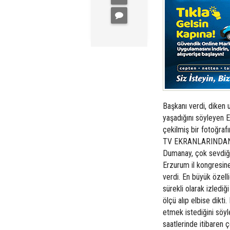
Başkanı verdi, diken u
yaşadığını söyleyen E
çekilmiş bir fotoğraf
TV EKRANLARINDAN AL
Dumanay, çok sevdiği
Erzurum il kongresine
verdi. En büyük özell
sürekli olarak izledi
ölçü alıp elbise dikt
etmek istediğini söy
saatlerinde itibaren 