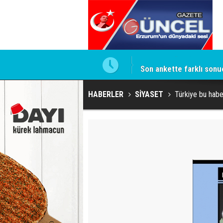
isi
Son ankette farklı sonu
HABERLER
SİYASET
Türkiye bu habe