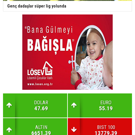
Genç dadaşlar süper lig yolunda
DOLAR
EURO
47.69
55.19
ALTIN
BIST 100
6651.39
13779.39