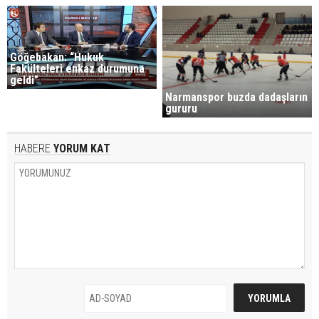
Göğebakan: “Hukuk
Fakülteleri enkaz durumuna
geldi”
Narmanspor buzda dadaşların
gururu
HABERE
YORUM KAT