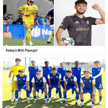
Dadaş'a Milli Piyango!