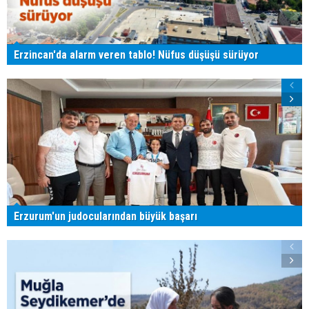
Erzincan'da alarm veren tablo! Nüfus düşüşü sürüyor
Erzurum'un judocularından büyük başarı