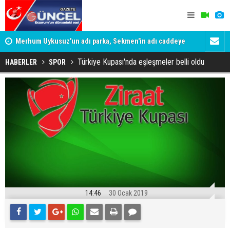
Merhum Uykusuz'un adı parka, Sekmen'in adı caddeye
Konuşanlar'
verildi
Gözaltına a
Türkiye Kupası'nda eşleşmeler belli oldu
HABERLER
SPOR
14:46
30 Ocak 2019