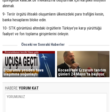
işbirliğinde kalacak bir mekanizma oluşturmak için karşılıklı inisiyatif
alınmalı.
9- Terör örgütü iltisaklı oluşumların ülkenizdeki para trafiğini kesin,
banka hesaplarını bloke edin.
10- STK görüntüsü altındaki örgütlerin Türkiye'ye karşı yürüttüğü
faaliyet ve fon toplama girişimlerini önleyin.
Önceki ve Sonraki Haberler
Erzurumlu yeniden hava
Kocaeli’nde Erzurum tanıtım
ulaşımına yoğunlaştı
günleri 24 Mayıs'ta başlıyor
HABERE
YORUM KAT