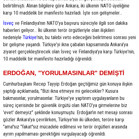
belirtilmişti. Alınan bilgilere göre Ankara, iki ülkenin NATO üyeliğine
karşı 10 maddelik bir manifesto hazırladı. İşte son gelişmeler...
İsveç
ve Finlandiya'nın NATO'ya başvuru süreciyle ilgili son dakika
haberleri geliyor... İki ülkenin terör örgütleriyle olan ilişkileri
nedeniyle
Türkiye
'nin, bu talebi veto edeceğini belirtmesi sonrası yeni
bir gelişme yaşandı. Türkiye'yi ikna çabaları kapsamında Ankara'ya
ziyaret gerçekleştirecek olan İsveç ve Finlandiya'ya karşı Türkiye'nin,
10 maddelik bir manifesto hazırladığı öğrenildi.
ERDOĞAN, "YORULMASINLAR" DEMİŞTİ
Cumhurbaşkanı Recep Tayyip Erdoğan geçtiğimiz gün konuya ilişkin
yaptığı açıklamada, "Bizi ikna etmeye mi gelecekler? Kusura
bakmasınlar, yorulmasınlar. Türkiye'ye yaptırım uygulayanların bu
süreç içerisinde bir güvenlik örgütü olan NATO'ya girmelerine biz
'evet' demeyiz" şeklinde konuşmuştu. Erdoğan'ın net mesajı sonrası
gözler Ankara'ya çevrilirken, Türkiye'nin iki ülkeden, teröre karşı
"ama"sız "fakat"sız mücadele edilmesi ve terör örgütleri arasında
ayrım yapılmaması gerektiğini vurgulayacağı öğrenildi.