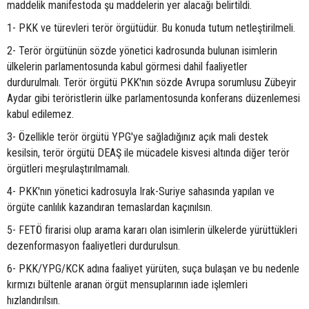
maddelik manifestoda şu maddelerin yer alacağı belirtildi.
1- PKK ve türevleri terör örgütüdür. Bu konuda tutum netleştirilmeli.
2- Terör örgütünün sözde yönetici kadrosunda bulunan isimlerin
ülkelerin parlamentosunda kabul görmesi dahil faaliyetler
durdurulmalı. Terör örgütü PKK'nın sözde Avrupa sorumlusu Zübeyir
Aydar gibi teröristlerin ülke parlamentosunda konferans düzenlemesi
kabul edilemez.
3- Özellikle terör örgütü YPG'ye sağladığınız açık mali destek
kesilsin, terör örgütü DEAŞ ile mücadele kisvesi altında diğer terör
örgütleri meşrulaştırılmamalı.
4- PKK'nın yönetici kadrosuyla Irak-Suriye sahasında yapılan ve
örgüte canlılık kazandıran temaslardan kaçınılsın.
5- FETÖ firarisi olup arama kararı olan isimlerin ülkelerde yürüttükleri
dezenformasyon faaliyetleri durdurulsun.
6- PKK/YPG/KCK adına faaliyet yürüten, suça bulaşan ve bu nedenle
kırmızı bültenle aranan örgüt mensuplarının iade işlemleri
hızlandırılsın.