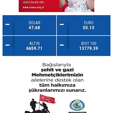
DOLAR
EURO
47.68
55.13
ALTIN
BIST 100
6659.71
13779.39