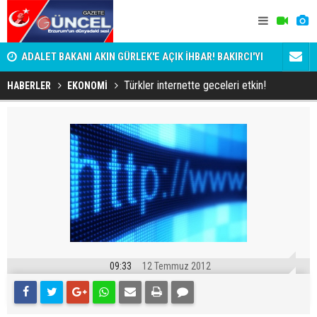
i
ADALET BAKANI AKIN GÜRLEK'E AÇIK İHBAR! BAKIRCI'YI
Bala İkra'y
KİM KORUYOR?
Türkler internette geceleri etkin!
HABERLER
EKONOMİ
09:33
12 Temmuz 2012