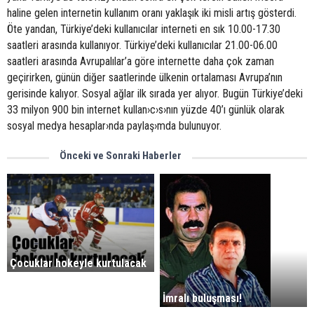
haline gelen internetin kullanım oranı yaklaşık iki misli artış gösterdi.
Öte yandan, Türkiye’deki kullanıcılar interneti en sık 10.00-17.30
saatleri arasında kullanıyor. Türkiye’deki kullanıcılar 21.00-06.00
saatleri arasında Avrupalılar’a göre internette daha çok zaman
geçirirken, günün diğer saatlerinde ülkenin ortalaması Avrupa’nın
gerisinde kalıyor. Sosyal ağlar ilk sırada yer alıyor. Bugün Türkiye’deki
33 milyon 900 bin internet kullan›c›s›nın yüzde 40’ı günlük olarak
sosyal medya hesaplar›nda paylaş›mda bulunuyor.
Önceki ve Sonraki Haberler
Çocuklar hokeyle kurtulacak
İmralı buluşması!