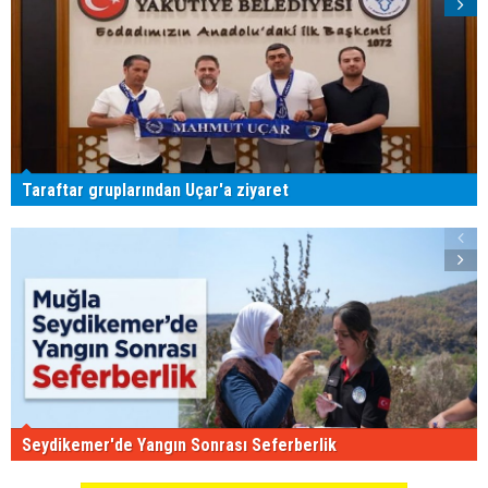
Taraftar gruplarından Uçar'a ziyaret
Seydikemer'de Yangın Sonrası Seferberlik