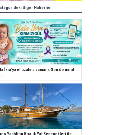
ategorideki Diğer Haberler
la İkra'ya el uzatma zamanı: Sen de umut
..
ago Yachting Kiralık Yat Seçenekleri ile