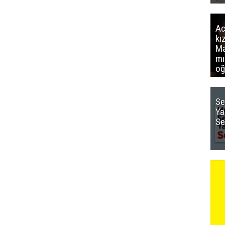
Ac
kı
Ma
mı
oğ
Se
Ya
Se