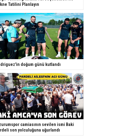
kne Tatilini Planlayın
driguez'in doğum günü kutlandı
zurumspor camiasının sevilen ismi Baki
rdeli son yolculuğuna uğurlandı