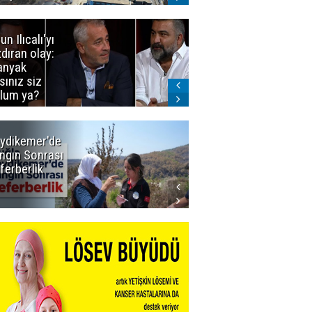
un Ilıcalı'yı
İstanbul'da
zdıran olay:
mavi-beyaz
nyak
buluşma
sınız siz
lum ya?
ydikemer'de
Muğla
ngın Sonrası
Büyükşehir
ferberlik
Tüm
İmkânlarıyla
Yangın
Sahasında