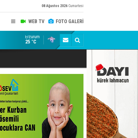
08 Ağustos 2026
Cumartesi
WEB TV
FOTO GALERİ
Erzurum
Erzurumspor Store'de yoğunluk
25 °C