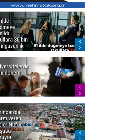
 ilde
Erzurum'da
üğmeye
Kürekle
sıldı!
işlenen
ullara 30 bin
vahşette karar
ni güvenlik
kesinleşti!
revlisi
Yargıtay
cezaları onadı
iversitelerde
Başkan
ni dönem
Sekmen'den
Tercih
Döneminde
Erzurum
Vurgusu
zincan'da
Meteoroloji
arm veren
uyardı!
blo! Nüfus
Doğu'ya yaz
şüşü
gelmeyecek
rüyor