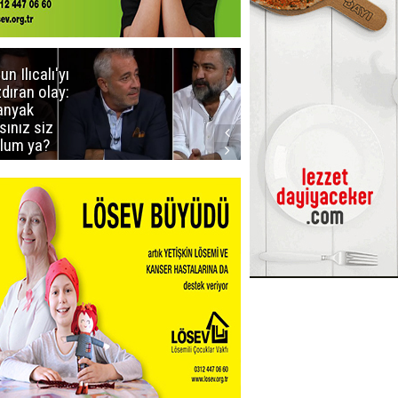
un Ilıcalı'yı
İstanbul'da
zdıran olay:
mavi-beyaz
nyak
buluşma
sınız siz
lum ya?