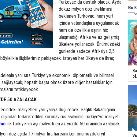
Turkovac da destek olacak. Ayda
Bu K
dokuz milyon doz üretilmesi
beklenen Turkovac, hem yurt
içinde vatandaşlara uygulanacak
hem de özellikle aşının hiç
ulaşmadığı Afrika ve az gelişmiş
ülkelere yollanacak. Önümüzdeki
günlerde sadece Afrika’ya 2,5
böylelikle ilişkilerimiz pekişecek. İsteyen her ülkeye de ihraç
Ba
cadelenin yanı sıra Türkiye'ye ekonomik, diplomatik ve bilimsel
ol.
r sağlayacak; hepatit başta olmak üzere diğer hastalıklar için
maların tetikleyecek.
ZDE 50 AZALACAK
recindeki maliyetleri yarı yarıya düşürecek. Sağlık Bakanlığının
dışından tedarik edilen koronavirus aşılarının Türkiye’ye maliyeti
vac
ile Türkiye’nin aşı maliyeti en az yüzde 50 oranında azalacak.
yon doz aşıda 17 milyar lira harcanırken önümüzdeki yıl
Vi