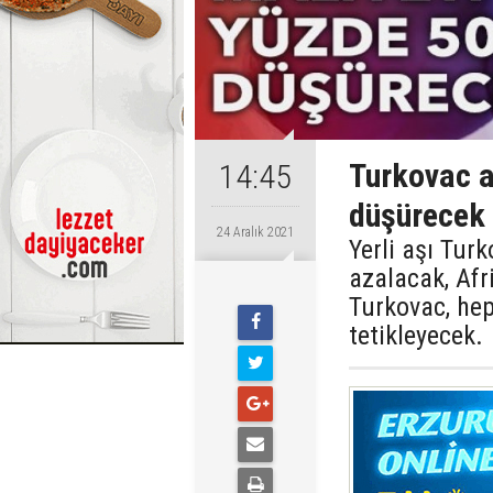
Turkovac a
14:45
düşürecek
24 Aralık 2021
Yerli aşı Tur
azalacak, Afr
Turkovac, hep
tetikleyecek.