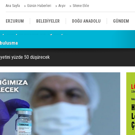
Ana Sayfa
Günün Haberleri
Arşiv
Sitene Ekle
ERZURUM
BELEDİYELER
DOĞU ANADOLU
GÜNDEM
 buluşma
SİYASET
AFAD/ SAVAŞ
SPOR
iyetini yüzde 50 düşürecek
KÜLTÜR/SANAT//MAĞAZİN
BODRUM