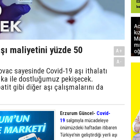
Ac
kı
Ma
mı
şı maliyetini yüzde 50
oğ
A+
A-
kovac sayesinde Covid-19 aşı ithalatı
ika ile dostluğumuz pekişecek.
atit gibi diğer aşı çalışmalarını da
Erzurum Güncel-
Covid-
19
salgınıyla mücadeleye
önümüzdeki haftadan itibaren
Türkiye’nin geliştirdiği yerli aşı