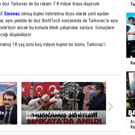
n doz Turkovac ile bu rakam 7-8 milyar liraya düşecek.
Te
tif
Sinovac
olmuş kişiler hatırlatma dozu olarak yerli aşıdan
lar, aynı şekilde iki doz BioNTech sonrasında da Turkovac’ın aynı
belirtiyor ancak bu konuda klinik çalışmalar sürüyor. Sonuçların
cağı düşünülüyor.
mamış 18 yaş üstü beş milyon kişinin bir kısmı, Turkovac’ı
Ro
te
Şenkaya'da Allahuekber şehitleri
anıldı
Er
Pa