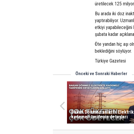
üretilecek 125 milyo
Bu arada iki doz inak
yaptırabiliyor. Uzman
etkiyi yapabileceğini 
şubata kadar açıklana
Öte yandan hiç aşı ol
beklediğini söylüyor.
Türkiye Gazetesi
Önceki ve Sonraki Haberler
Bakan Dönmez anlattı: Elektrik
kademeli tarifenin detayları