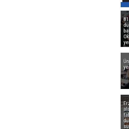
81
d
ba
Ok
ye
gö
Ün
ye
Er
al
ta
dü
sü