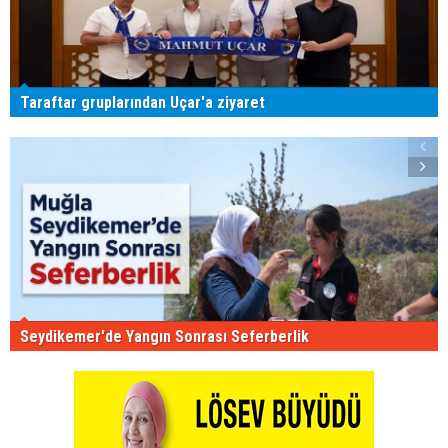
Taraftar gruplarından Uçar'a ziyaret
Seydikemer'de Yangın Sonrası Seferberlik