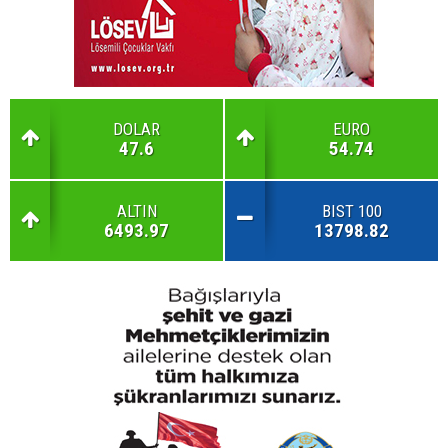
DOLAR
EURO
47.6
54.74
ALTIN
BIST 100
6493.97
13798.82