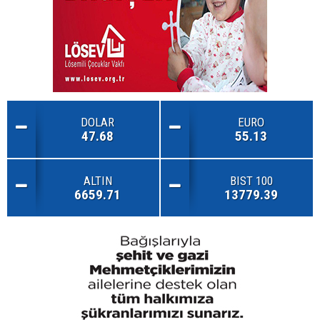
DOLAR
EURO
47.68
55.13
ALTIN
BIST 100
6659.71
13779.39