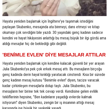
Hayata yeniden başlamak için İngiltere'ye taşınmak istediğini
paylaşan Skubenko, mesajında ata binmeyi, dans etmeyi ve kitap
okumayı çok sevdiğini bile yazdı. 30 yaşındaki genç kadının sadece
kendini ve hayat hikâyesini anlattığı bu mesaj büyük bir ilgi gördü ama
aldığı mesajlar hiç de beklediği gibi değildi.
'BENİMLE EVLEN' DİYE MESAJLAR ATTILAR
Hayata yeniden başlamak için kendine kalacak güvenli bir yer arayan
Julia Skubenko'ya pek çok erkek mesaj attı. Bu mesajların birçoğu
genç kadında derin hayal kırıklığı yaratacak cinstendi. Kısa bir sürede
genç kadının mesaj kutusu "Benimle evlen" diyen, tacize varacak
kadar çirkinleşen mesajlarla dolup taştı. Julia Skubenko, bu
mesajların her birine tek tek cevap verdi. Kendisine gelen evlilik
tekliflerinin hepsine, "Ben kadınların yaşadığı evlerde kalmak
istiyorum" diyen Skubenko, zengin bir iş insanının attığı mesaj
karşısında ise büyük bir şaşkınlık yaşadı.