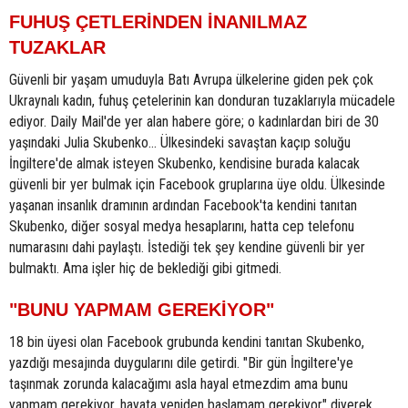
FUHUŞ ÇETLERİNDEN İNANILMAZ
TUZAKLAR
Güvenli bir yaşam umuduyla Batı Avrupa ülkelerine giden pek çok
Ukraynalı kadın, fuhuş çetelerinin kan donduran tuzaklarıyla mücadele
ediyor. Daily Mail'de yer alan habere göre; o kadınlardan biri de 30
yaşındaki Julia Skubenko... Ülkesindeki savaştan kaçıp soluğu
İngiltere'de almak isteyen Skubenko, kendisine burada kalacak
güvenli bir yer bulmak için Facebook gruplarına üye oldu. Ülkesinde
yaşanan insanlık dramının ardından Facebook'ta kendini tanıtan
Skubenko, diğer sosyal medya hesaplarını, hatta cep telefonu
numarasını dahi paylaştı. İstediği tek şey kendine güvenli bir yer
bulmaktı. Ama işler hiç de beklediği gibi gitmedi.
"BUNU YAPMAM GEREKİYOR"
18 bin üyesi olan Facebook grubunda kendini tanıtan Skubenko,
yazdığı mesajında duygularını dile getirdi. "Bir gün İngiltere'ye
taşınmak zorunda kalacağımı asla hayal etmezdim ama bunu
yapmam gerekiyor, hayata yeniden başlamam gerekiyor" diyerek