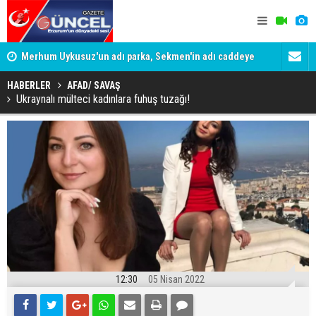
Merhum Uykusuz'un adı parka, Sekmen'in adı caddeye
Konuşanlar'
verildi
Gözaltına a
HABERLER
AFAD/ SAVAŞ
Ukraynalı mülteci kadınlara fuhuş tuzağı!
12:30
05 Nisan 2022