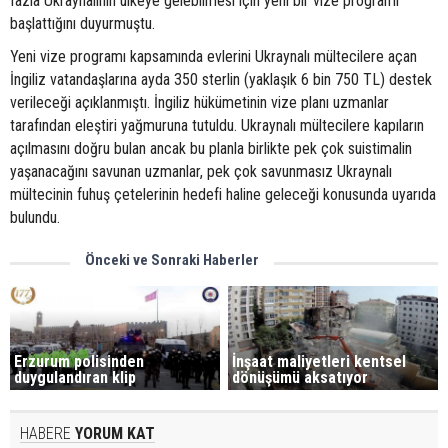
fazla Ukraynalının ülkeye gelebilmesi için yeni bir vize programı
başlattığını duyurmuştu.
Yeni vize programı kapsamında evlerini Ukraynalı mültecilere açan
İngiliz vatandaşlarına ayda 350 sterlin (yaklaşık 6 bin 750 TL) destek
verileceği açıklanmıştı. İngiliz hükümetinin vize planı uzmanlar
tarafından eleştiri yağmuruna tutuldu. Ukraynalı mültecilere kapıların
açılmasını doğru bulan ancak bu planla birlikte pek çok suistimalin
yaşanacağını savunan uzmanlar, pek çok savunmasız Ukraynalı
mültecinin fuhuş çetelerinin hedefi haline geleceği konusunda uyarıda
bulundu.
Önceki ve Sonraki Haberler
Erzurum polisinden
İnşaat maliyetleri kentsel
duygulandıran klip
dönüşümü aksatıyor
HABERE
YORUM KAT