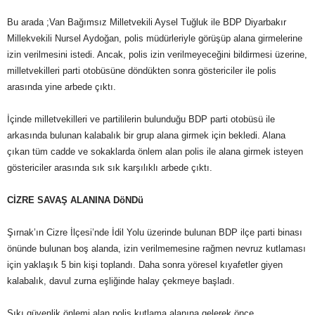
Bu arada ;Van Bağımsız Milletvekili Aysel Tuğluk ile BDP Diyarbakır
Millekvekili Nursel Aydoğan, polis müdürleriyle görüşüp alana girmelerine
izin verilmesini istedi. Ancak, polis izin verilmeyeceğini bildirmesi üzerine,
milletvekilleri parti otobüsüne döndükten sonra göstericiler ile polis
arasında yine arbede çıktı.
İçinde milletvekilleri ve partililerin bulunduğu BDP parti otobüsü ile
arkasında bulunan kalabalık bir grup alana girmek için bekledi. Alana
çıkan tüm cadde ve sokaklarda önlem alan polis ile alana girmek isteyen
göstericiler arasında sık sık karşılıklı arbede çıktı.
CİZRE SAVAŞ ALANINA DöNDü
Şırnak’ın Cizre İlçesi’nde İdil Yolu üzerinde bulunan BDP ilçe parti binası
önünde bulunan boş alanda, izin verilmemesine rağmen nevruz kutlaması
için yaklaşık 5 bin kişi toplandı. Daha sonra yöresel kıyafetler giyen
kalabalık, davul zurna eşliğinde halay çekmeye başladı.
Sıkı güvenlik önlemi alan polis kutlama alanına gelerek önce,