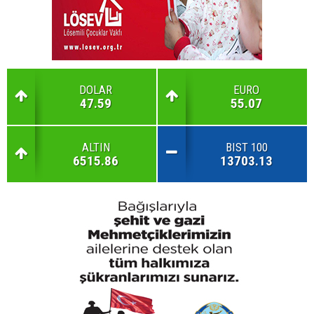
DOLAR
EURO
47.59
55.07
ALTIN
BIST 100
6515.86
13703.13