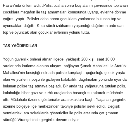
Pazarı’nda önlem aldı. ;Polis, ;daha sonra boş alanın çevresinde toplanan
çocuklara megafon ile taş atmamaları konusunda uyarıp, evlerine dönme
çağrısı yaptı. Polisler daha sonra çocuklara yanlarında bulunan top ve
oyuncakları dağıttı. Kısa süreli izdihamın yaşandığı dağıtımın ardından
top ve oyuncak alan çocuklar evlerinin yolunu tuttu.
TAŞ YAĞDIRDILAR
Yoğun güvenlik önlemi alınan ilçede, yaklaşık 200 kişi, saat 10.00
sıralarında kutlama alanına ulaşımı sağlayan Şırnak Mahallesi ile Atatürk
Mahallesi’nin kesiştiği noktada polisle karşılaştı. çoğunluğu çocuk yaşta
olan ve yüzlerini poşu ile gizleyen kalabalık, dağılmaları yönünde uyarıda
bulunan polise taş atmaya başladı. Bir anda taş yağmuruna tutulan polis,
kalabalığa biber gazı ve zırhlı araçlardan basınçlı su sıkarak müdahale
etti. Müdahale üzerine göstericiler ara sokaklara kaçtı. Yaşanan gerginlik
üzerine bölgeye ilçe merkezinden takviye polisler sevk edildi. Değişik
semtlerdeki ara sokaklarda göstericiler ile polis arasında çatışmanın
sürdüğü Viranşehir’de gerginlik devam ediyor.