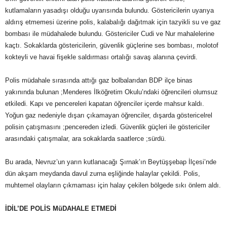
kutlamaların yasadışı olduğu uyarısında bulundu. Göstericilerin uyarıya
aldırış etmemesi üzerine polis, kalabalığı dağıtmak için tazyikli su ve gaz
bombası ile müdahalede bulundu. Göstericiler Cudi ve Nur mahalelerine
kaçtı. Sokaklarda göstericilerin, güvenlik güçlerine ses bombası, molotof
kokteyli ve havai fişekle saldırması ortalığı savaş alanına çevirdi.
Polis müdahale sırasında attığı gaz bolbalarıdan BDP ilçe binas
yakınında bulunan ;Menderes İlköğretim Okulu’ndaki öğrencileri olumsuz
etkiledi. Kapı ve pencereleri kapatan öğrenciler içerde mahsur kaldı.
Yoğun gaz nedeniyle dışarı çıkamayan öğrenciler, dışarda göstericelrel
polisin çatışmasını ;pencereden izledi. Güvenlik güçleri ile göstericiler
arasındaki çatışmalar, ara sokaklarda saatlerce ;sürdü.
Bu arada, Nevruz’un yarın kutlanacağı Şırnak’ın Beytüşşebap İlçesi’nde
dün akşam meydanda davul zurna eşliğinde halaylar çekildi. Polis,
muhtemel olayların çıkmaması için halay çekilen bölgede sıkı önlem aldı.
İDİL’DE POLİS MüDAHALE ETMEDİ