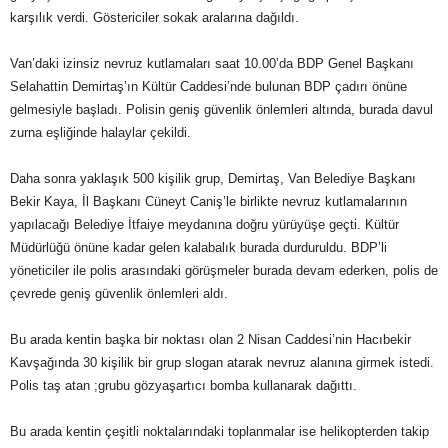
karşılık verdi. Göstericiler sokak aralarına dağıldı.
Van’daki izinsiz nevruz kutlamaları saat 10.00’da BDP Genel Başkanı
Selahattin Demirtaş’ın Kültür Caddesi’nde bulunan BDP çadırı önüne
gelmesiyle başladı. Polisin geniş güvenlik önlemleri altında, burada davul
zurna eşliğinde halaylar çekildi.
Daha sonra yaklaşık 500 kişilik grup, Demirtaş, Van Belediye Başkanı
Bekir Kaya, İl Başkanı Cüneyt Caniş’le birlikte nevruz kutlamalarının
yapılacağı Belediye İtfaiye meydanına doğru yürüyüşe geçti. Kültür
Müdürlüğü önüne kadar gelen kalabalık burada durduruldu. BDP’li
yöneticiler ile polis arasındaki görüşmeler burada devam ederken, polis de
çevrede geniş güvenlik önlemleri aldı.
Bu arada kentin başka bir noktası olan 2 Nisan Caddesi’nin Hacıbekir
Kavşağında 30 kişilik bir grup slogan atarak nevruz alanına girmek istedi.
Polis taş atan ;grubu gözyaşartıcı bomba kullanarak dağıttı.
Bu arada kentin çeşitli noktalarındaki toplanmalar ise helikopterden takip