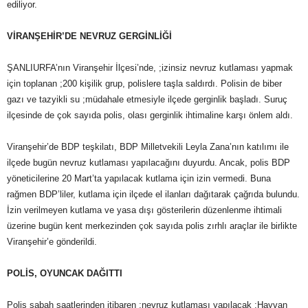
ediliyor.
VİRANŞEHİR’DE NEVRUZ GERGİNLİĞİ
ŞANLIURFA’nın Viranşehir İlçesi’nde, ;izinsiz nevruz kutlaması yapmak
için toplanan ;200 kişilik grup, polislere taşla saldırdı. Polisin de biber
gazı ve tazyikli su ;müdahale etmesiyle ilçede gerginlik başladı. Suruç
ilçesinde de çok sayıda polis, olası gerginlik ihtimaline karşı önlem aldı.
Viranşehir’de BDP teşkilatı, BDP Milletvekili Leyla Zana’nın katılımı ile
ilçede bugün nevruz kutlaması yapılacağını duyurdu. Ancak, polis BDP
yöneticilerine 20 Mart’ta yapılacak kutlama için izin vermedi. Buna
rağmen BDP’liler, kutlama için ilçede el ilanları dağıtarak çağrıda bulundu.
İzin verilmeyen kutlama ve yasa dışı gösterilerin düzenlenme ihtimali
üzerine bugün kent merkezinden çok sayıda polis zırhlı araçlar ile birlikte
Viranşehir’e gönderildi.
POLİS, OYUNCAK DAĞITTI
Polis sabah saatlerinden itibaren ;nevruz kutlaması yapılacak ;Hayvan