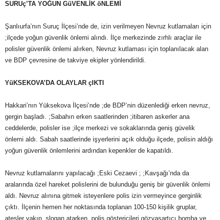
SURUç’TA YOĞUN GüVENLİK öNLEMİ
Şanlıurfa’nın Suruç İlçesi’nde de, izin verilmeyen Nevruz kutlamaları için
;ilçede yoğun güvenlik önlemi alındı. İlçe merkezinde zırhlı araçlar ile
polisler güvenlik önlemi alırken, Nevruz kutlaması için toplanılacak alan
ve BDP çevresine de takviye ekipler yönlendirildi.
YüKSEKOVA’DA OLAYLAR çIKTI
Hakkari’nın Yüksekova İlçesi’nde ;de BDP’nin düzenlediği erken nevruz,
gergin başladı. ;Sabahın erken saatlerinden ;itibaren askerler ana
ceddelerde, polisler ise ;ilçe merkezi ve sokaklarında geniş güvelik
önlemi aldı. Sabah saatlerinde işyerlerini açık olduğu ilçede, polisin aldığı
yoğun güvenlik önlemlerini ardından kepenkler de kapatıldı.
Nevruz kutlamalarını yapılacağı ;Eski Cezaevi ; ;Kavşağı’nda da
aralarında özel hareket polislerini de bulunduğu geniş bir güvenlik önlemi
aldı. Nevruz alınına gitmek isteyenlere polis izin vermeyince gerginlik
çıktı. İlçenin hemen her noktasında toplanan 100-150 kişilik gruplar,
ateşler yakıp, slogan atarken, polis göstericileri gözyaşartıcı bomba ve