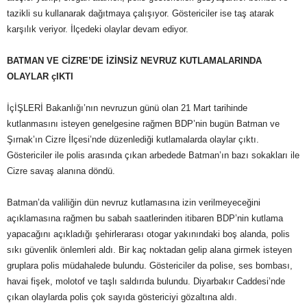
tazikli su kullanarak dağıtmaya çalışıyor. Göstericiler ise taş atarak
karşılık veriyor. İlçedeki olaylar devam ediyor.
BATMAN VE CİZRE’DE İZİNSİZ NEVRUZ KUTLAMALARINDA
OLAYLAR çIKTI
İçİŞLERİ Bakanlığı’nın nevruzun günü olan 21 Mart tarihinde
kutlanmasını isteyen genelgesine rağmen BDP’nin bugün Batman ve
Şırnak’ın Cizre İlçesi’nde düzenlediği kutlamalarda olaylar çıktı.
Göstericiler ile polis arasında çıkan arbedede Batman’ın bazı sokakları ile
Cizre savaş alanına döndü.
Batman’da valiliğin dün nevruz kutlamasına izin verilmeyeceğini
açıklamasına rağmen bu sabah saatlerinden itibaren BDP’nin kutlama
yapacağını açıkladığı şehirlerarası otogar yakınındaki boş alanda, polis
sıkı güvenlik önlemleri aldı. Bir kaç noktadan gelip alana girmek isteyen
gruplara polis müdahalede bulundu. Göstericiler da polise, ses bombası,
havai fişek, molotof ve taşlı saldırıda bulundu. Diyarbakır Caddesi’nde
çıkan olaylarda polis çok sayıda göstericiyi gözaltına aldı.