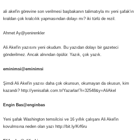
ali akel'in görevine son verilmesi başbakanın talimatıyla mı yeni şafak'ın
kraldan çok kralcılık yapmasından dolayı mı? iki türlü de rezil.
Ahmet Ay‏@yenirenkler
Ali Akel'in yazısını yeni okudum. Bu yazıdan dolayı bir gazeteci
gönderilmez. Ancak alnından öpülür. Yazık, çok yazık.
eminimsi‏@eminimsi
Şimdi Ali Akel'in yazısı daha çok okunsun, okumayan da okusun, kim
kazandı? http://yenisafak.com.tr/Yazarlar/?i=32548&y=AliAkel
Engin Bas‏@enginbas
Yeni şafak Washington temsilcisi ve 16 yıllık çalışanı Ali Akel'in
kovulmsına neden olan yazı http://bit.ly/Krf6ru