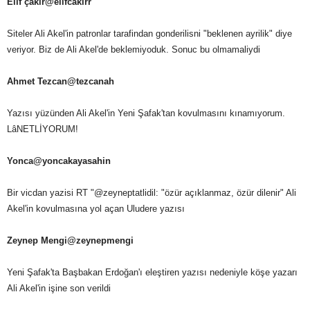
Elif çakır‏@elifcakirr
Siteler Ali Akel'in patronlar tarafindan gonderilisni "beklenen ayrilik" diye
veriyor. Biz de Ali Akel'de beklemiyoduk. Sonuc bu olmamaliydi
Ahmet Tezcan‏@tezcanah
Yazısı yüzünden Ali Akel'in Yeni Şafak'tan kovulmasını kınamıyorum.
LâNETLİYORUM!
Yonca‏@yoncakayasahin
Bir vicdan yazisi RT "@zeyneptatlidil: "özür açıklanmaz, özür dilenir" Ali
Akel'in kovulmasına yol açan Uludere yazısı
Zeynep Mengi‏@zeynepmengi
Yeni Şafak'ta Başbakan Erdoğan'ı eleştiren yazısı nedeniyle köşe yazarı
Ali Akel'in işine son verildi