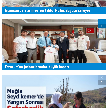
Erzincan'da alarm veren tablo! Nüfus düşüşü sürüyor
Erzurum'un judocularından büyük başarı