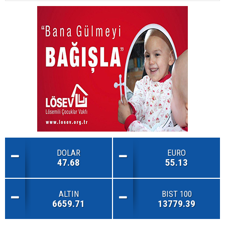
DOLAR
EURO
47.68
55.13
ALTIN
BIST 100
6659.71
13779.39