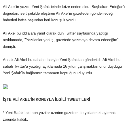
Ali Akel'in yazısı Yeni Şafak içinde krize neden oldu. Başbakan Erdoğan'ı
doğrudan, sert şekilde eleştiren Ali Akel'in gazeteden gönderileceği
haberleri hafta başından beri konuşuluyordu.
Ali Akel bu iddialara yanıt olarak dün Twitter sayfasında yaptığı
açıklamada, "Yazılanlar yanlış, gazetede yazmaya devam edeceğim"
demişti.
Ancak Ali Akel bu sabah itibariyle Yeni Şafak'tan gönderildi. Ali Akel bu
sabah Twittar’a yazdığı açıklamada 16 yıldır çalışmaktan onur duyduğu
Yeni Şafak’la bağlarının tamamen koptuğunu duyurdu..
İŞTE ALİ AKEL’İN KONUYLA İLGİLİ TWEET’LERİ
* Yeni Safak’taki son yazilar uzerine gazetem ile yollarimizi ayirmak
zorunda kaldik.