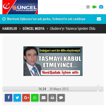
Merhum Uykusuz'un adı parka, Sekmen'in adı caddeye
Konuşanlar'
verildi
Gözaltına a
Uludere'yi Yazınca İşinden Oldu
HABERLER
GÜNCEL MEDYA
16:24
30 Mayıs 2012