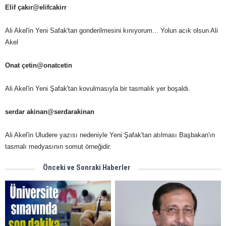
Elif çakır‏@elifcakirr
Ali Akel'in Yeni Safak'tan gonderilmesini kınıyorum... Yolun acık olsun Ali
Akel
Onat çetin‏@onatcetin
Ali Akel'in Yeni Şafak'tan kovulmasıyla bir tasmalık yer boşaldı.
serdar akinan‏@serdarakinan
Ali Akel'in Uludere yazısı nedeniyle Yeni Şafak'tan atılması Başbakan'ın
tasmalı medyasının somut örneğidir.
Önceki ve Sonraki Haberler