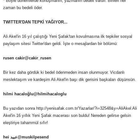
* Böyle dönemlerde konuşmanın, yazmanın bedeli vardır. Birileri her
zaman bu bedeli öder.
TWITTER'DAN TEPKİ YAĞIYOR...
Ali Akel'in 16 yıl çalıştığı Yeni Şafak'tan kovulmasına ilk tepkiler sosyal
paylaşım sitesi Twitter'dan geldi. İşte o mesajlardan bir bölümü:
rusen cakir‏@cakir_rusen
Bir kez daha gördük ki bedel ödenmeden insan olunmuyor. Vicdanlı
meslektaşım ve kardeşim Ali Akel'in başı dik gerisini başkaları düşünsün.
hilmi hacaloğlu‏@hilmihacaloglu
Bu yazıdan sonra http://yenisafak.com.tr/Yazarlar/?i=32548&y=AliAkel Ali
Akel'in 16 yıllık Yeni Şafak macerası son buldu! Nereden gelirse gelsin
eleştiriye tahammül sıfır!
hei عبيد‏@muskilpesend