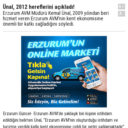
Ünal, 2012 hereflerini açıkladı!
A+
Erzurum AVM Müdürü Kemal Ünal, 2009 yılından beri
A-
hizmet veren Erzurum AVM’nin kent ekonomisine
önemli bir katkı sağladığını söyledi.
Erzurum Güncel- Erzurum AVM’de yaklaşık bin kişinin istihdam edildiğini belirten Ünal, “Erzurum AVM’nin oluşturduğu istihdam ve turizme verdiği katkı kent ekonomisine ciddi bir getiri sağlamaktadır” dedi. 2011 yılında 7 milyon ziyaretçiyi ağırladıklarını ifade eden AVM Müdürü Kemal Ünal, Alışveriş Merkezlerinin hem Anadolu şehirlerinde hem de büyükşehirlerde sosyal hayatın içerisinde olmasına rağmen büyükşehirde sosyal hayatın bir parçası, Anadolu şehirlerinde ise sosyal hayatın kendisi konumunda olduğunu, bu nedenle Anadolu şehirlerinde bulunan Alışveriş merkezleri şehrin sosyal hayatına yön verdiklerini bilerek bunun sorumluluğunda hareket etmeleri gerektiğini kaydetti. Erzurum AVM Müdürü Kemal Ünal, Erzurum AVM’nin açılışından başlayan süreçte yaşanan gelişmeleri, 2012 yılı hedeflerini, sosyal sorumluluk projeleri ve aktivitelerini anlattı. REDEVCO, NEDEN ERZURUM’DA AVM AÇMA GEREKSİNİMİ DUYDU? “Çok yoğun ve uzun süren fizibilite çalışmaları sonucunda Erzurum’un bulunduğu bölge içerisindeki potansiyeli, ulusal ve uluslararası şirketlerin bölge ofisi ve müdürlüklerinin Erzurum’da olması yani bir anlamda ticaretin merkezi konumunda olması, komşu illerden ve ülkelerden aldığı ziyaretçi sayıları, sınır ticareti ile ilgili yapılması beklenen düzenlemeler, yapılması planlanan yatırımlar, artan turizm potansiyeli gibi parametreleri dikkate aldığınızda ve zaten tarihte de İpekyolu üzerinde bulunmasının getirdiği önemle Erzurum’da AVM yatırımı şirketin kararında etkili olmuştur. Bugün gelinen noktaya baktığımızda ise bu kararın yanlış olmadığını, aksine özel sektörün Erzurum’a yatırım yapması için gerekli kriterlerin bulunduğunu gösteren ve ilk olmanın getirdiği avantaj ve dezavantajları yaşayan bir yatırım haline gelmiştir. YEREL YÖNETİMLERLE HER HANGİ BİR İŞLETME SIKINTISI YAŞIYOR MUSUNUZ? Öncelikle operasyonel açıdan zor bir bölge. Doğa şartları gereği lojistik, tedarik, temizlik, teknik konularda zaman zaman sıkıntılarla karşılaşıldı. Bugüne kadar, Erzurum’da yaşanan doğa şartlarında bir operasyon deneyimimiz olmadığı için kendimizi bu şartlara adapte etmemiz ve geliştimemiz gerekiyordu. Bunu da çok kısa zamanda atlatarak hem iş ortaklarımız olan kiracılarımızın hem de AVM’ye gelen ziyaretçilerimizin rahat, güvenli ve keyifli bir ortamda eğlenmelerini ve alışveriş yapmalarını sağlamaya çalıştık. Diğer taraftan, bugüne kadar batıya veya yakın bölgelerdeki AVM’lere ziyaretçi olarak giden ve Erzurum’da perakende ile ilgili yatırımları bulunan ama ilk defa AVM’de kiralama yapacak olan iş ortaklarımızla doğal olarak uygulamalarda birtakım zorluklar yaşandı fakat yukarıda da değindiğim gibi, biz nasıl Erzurum’a kısa sürede alıştıysak Erzurumlu yatırımcılarımızda AVM’ye kısa sürede alıştılar. Redevco, yaptığı her uygulamanın ve projenin yasalara, kurallara uygun olmasını ister. Yerel yönetimlerimiz de yasalara ve kurallara uygun hareket etmeleri gerektiği için herhangibir sıkıntı ile karşılaşmıyoruz. Yani her iki taraf da aynı kriterler ve etik değerler içerisinde hareket etmek istediği için uyum içerisindeyiz. Bunun en son örneğini, yakın zamanda ziyaret ettiğimiz bir kurumda gördük. Kendilerine projelerini nasıl hazırlamaları gerektiği ile ilgili başvuru yapanlara Erzurum AVM’yi ziyaret etmelerini ve örnek olarak almaları gerektiğini ifade ettiler. Demek ki doğru yoldayız. ERZURUM AVM’NİN ZİYARETÇİ POTANSİYELİ NEDİR? Ziyaretçi potansiyelimiz, şehrin nüfusu, ekonomik yapısı, AVM’nin metrekare büyüklüğü gibi parametrelere göre değerlendirildiğinde ilk üçe girecek durumda. 2011 yılında 7 milyon ziyaretçi ağırladık. Bu 2010 yılında da yaklaşık olarak aynıydı. Kiracımız olan ulusal markaların Erzurum AVM şubeleri şirket içerisindeki sıralamalarında üst sıralarda yer alıyor. 43 AVM’nin bilgilerini paylaştığı bir çalışmaya göre Aralık 2011 ayında her metrekare için ziyaretçi sayısı ortalaması 11.6 iken Erzurum AVM’nin ziyaretçi sayısı 18.1 kişi olarak gerçekleşmiştir. Rakamlar böyle olunca sektörün Erzurum’a olan bakışı da farklı oluyor ve konuşuluyoruz. Ulusal ve uluslararası markalar Erzurum AVM’de yeralabilmek için sırada bekliyorlar. ERZURUM AVM’NİN KENT EKONOMİSİNE KATKISI NE OLDU? Kent ekonomisine katkımızı inşaatından başlayarak halen devam eden bir süreç olarak görüyorum. İnşaat sırasında hafriyatından başlayıp malzeme alımına ve işçiliğine kadar olan süreçlerde öncelikli olarak Erzurum firmalarıyla işbirlikleri oluşturuldu. Kiralama yapılırken öncelik Erzurum’lu yatırımcılara verildi. Erzurum AVM açıldıktan sonrasına baktığımızda ise yaklaşık olarak 1.000 kişinin direkt istihdam edildiği, mağazaların ihtiyaçlarının karşılanmasında ortaya çıkan işgücü potansiyelinin yarattığı istihdam, örneğin kargo hizmetleri, taşımacılık, dekorasyon, teknik hizmetler gibi hizmetleri de dikkate aldığımızda çok daha yukarılara çıkmaktadır. Erzurum AVM’nin açılmasından sonra komşu il ve ülkelerden gelen turistik ziyaretçilerimizin sadece Erzurum AVM’de harcama yapmadıklarını da hatırlatmak isterim. Erzurum’a yapılan ziyaretler sırasında, ulaşım, konaklama, yeme-içme-eğlence sektörlerine ciddi katkıda bulunmaktadır. Kent ekonomisine verdiğimiz katkı sadece satış olarak değil, şehirde alışveriş yapan tüketicilere sağladığımız uygun fiyata istediği ürünü satınalma fırsatı yaratarak bir anlamda tüketicilerin harcama yapmak istedikleri bütçeleriyle daha fazla ürün almalarını veya ihtiyaçları olan ürünleri daha ucuza almalarını dolayısıyla tasarruf yapmalarını sağlayarak da katkımız olduğunu düşünüyorum. Hem Erzurum AVM’nin yarattığı istihdamdan faydalanan çalışanların elde ettiği gelirler, hem de turizme verdiği katkı kent ekonomisine ciddi bir getiri sağlamaktadır. SOSYAL SORUMLULUK PROJELERİNİZ VAR MI? 2011 Universiade Kış Oyunları esnasında halk ile federasyon arasında bir bağ olduk. Van’da yaşanan üzücü afetin ardından onların yanında olduğumuzu bilmelerini istedik. Ve biz açıldığımız günden beri hem halkın ihtiyaçlarına cevap verebilmek hem de onlara farklı imkanları sunabilmek için çalıştık. Bunları yaparken de diğer kurumlardan destek aldık. Mesela, Türk Oftalmoloji Derneği’nin “ Glokom’a Göz Yummayın” söylemiyle yola çıktığı sağlık tırının durak nokatalrından birisini Erzurum AVM yaptık ve halka ücretsiz göz kontrolü imkanı sunuldu. Yine “ Reflüye Set Tırı “ vatandaşlarımıza ücretsiz hizmet verdi. Bunun dışında Kızılay Kan Merkezi ile belirli aralıklarla çalışıyoruz. AVM içinde oluşturmuş olduğumuz alanlarda testler yapılıp belki de acil kana ihtiyacı olan vatandaşlarımıza anında kan ulaştırma konusunda aracı olabiliyoruz. Erzurum Sağlık Müdürlüğü ile olan yakın temaslarımız sayesinde organ bağışı hakkında bilgilendirme standları , diyabet ölçümleri yapma standları , sigarayı bırakma konusunda halka destek olabileceğimiz tarama ve konusu insan sağlığı olan bilgilendirme noktalarına ev sahipliği yapıyoruz. Ziyaretçi sayımız göz önünde bulundurulduğunda en fazla insana ulaşma çabasında olan ve halkı kendi alanlarında bilinçlendiremeye çalışan devlet kurumlarına kapılarımızı açıyoruz. Sosyal Güvenlik Kurumu, Erzurum Emniyet Müdürlüğü, Türk Hemşireler Derneği, Erzurum Vergi Dairesi Müdürlüğü bunlardan sadece bazıları. Netice de bunlar da birer sosyal sorumluluk ve amaç halka hizmet ise biz her zaman buradayız. 2012 yılında ise daha çok sosyal aktivitelerle halkımıza dokunmaya çalışacağız tabi bunlar yine destek alarak gerçekleştireceğimiz aktiviteler olacak. Mesela daha önce hiç sinema ile tanışmamış köy çocuklarını Cinebonusûn desteğiyle getirmeyi planlıyoruz. Ya da Devlet Tiyatroları’nın desteği ile tiyaotro kunusunda çalışmalarımız olacak. Kimsesiz Çocuklar yurdu ile yapılacak görüşmelerin ardından orada ki çocukları Erzurum Çocuk Kulübü alanında ağırlayıp Ezi ile tanıştıracağız. Değişen ve gelişen şartlar doğrultusunda sosyal sorumluluk alanında nasıl bir aksiyon almamız gerekiyorsa elimizden geleni yapacağız. 2012 YILINDA NE GİBİ ETKİNLİKLERİNİZ OLACAK? Öncelikle 2012 pazarlama çalışmalarının temel taşını oluşturduk ve reklam kampanyamızı tamamladık. 2011 yılında “ Alışveriş, Lezzet, Eğlence, Moda ve Sinema Erzurum Avm’de “ dedik. 2012’de ise “ Erzurum AVM’de Mutluyum , Erzurum AVM’de Mutluyuz “ söylemiyle yola çıkarak yeni imajımıjla müşterilerimizin karşısına çıktık. Bu hafta hem bilboardlarda hem de AVM’de ki bütün görsel noktalarımızda imajlarımızı görebilirsiniz. ,net sade ve anlaşılır bir söylem ile hedef kitlemizle aramızda duygusal bir bağ yakalamaya çalıştık. 2012 yılı aktivite ve organizasyonlarımızı planlarken yine özel günleri baz alarak hedef kitlemizin istek ve beklentilerine uygun çalışmalar yaptık. Ocak ayında yapmış olduğumuz 2012 Kiracı toplantısında bütün planlarımızı kiracılarımızla ve iş ortaklarımızla paylaştık onların da görüşlerini alarak ilerlemeye karar verdik. Sevgililer Günü, Anneler Günü, Babalar Günü vb özel günlerde zaten mutlaka bir kampanya ve aktivite yapıyoruz bunlar 2012’de de devam edecek. Yine halkımız ve bizim için çok önemli bir ay olan Ramazan’da özel aktiviteler gerçekleştireceğiz. Bunların dışında - 2 otoparkımızda açılan Go - kart alanımızda kurumlara özel turnuvalar planladık. Örnek vermek gerekirse Polis Haftası münasebetiyle 7 - 14 Nisan arasında emniyet mensuplarına turnuva düzenlenecek ve yıl içinde bunlar farklı kurumlarla devam ettirilecek. Basın mensupları, öğretmenler ve öğretim görevlileri, öğrenciler hatta kiracılarımız arasında turnuvalar yapacağız. Genel aktivitelerimizin yanı sıra sadakat programı çerçevesinde oluşturduğumuz ve üye sayıları 2000’ e yaklaşan Kadınlar Kulübü ve Çocuk Kulübümüz içiin aktiviteler planladık. Ocak ayında Cinebonus’da kendileri için özel gösterimi yapılan filmde buluşan Kadınlar Kulübü üyeleri 8 Mart Dünya Kadınlar Günü’nde tekrar biraraya gelecek. Zaman zaman seminerlerde zaman zaman imza günleri ya da hoby kurslarında buluşacak olan üyelerimiz her zaman olduğu gibi bu sene de bizim ayrıcalıklı müşterilerimiz arasında yer alacak. Çocuk Kulübü ise çok yeni olmasına rağmen oldukça fazla ilgi gördü. 23 Eylül’de yıldönümünü kutlayacağımız kulübümüzü