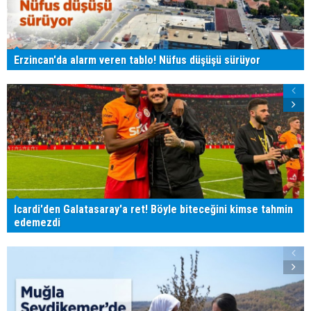
Erzincan'da alarm veren tablo! Nüfus düşüşü sürüyor
Icardi'den Galatasaray'a ret! Böyle biteceğini kimse tahmin
edemezdi