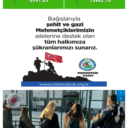
6591.83
13882.16