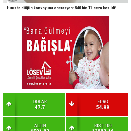
Hınıs'ta düğün konvoyuna operasyon: 540 bin TL ceza kesildi!
DOLAR
EURO
47.7
54.99
ALTIN
BIST 100