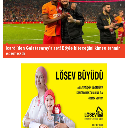
Icardi'den Galatasaray'a ret! Böyle biteceğini kimse tahmin
edemezdi