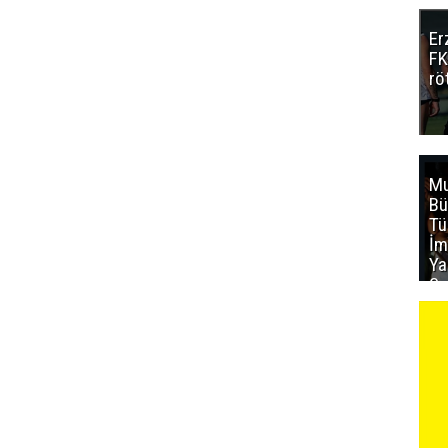
Er
FK
rö
Mu
Bü
T
İm
Ya
Sa