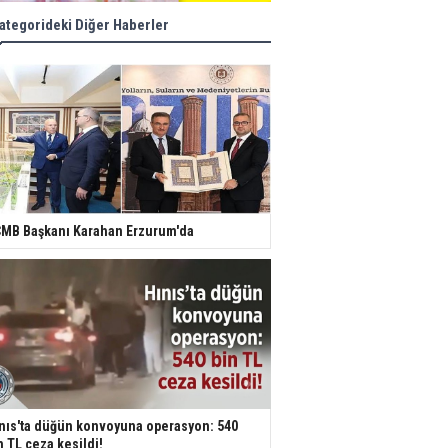
ategorideki Diğer Haberler
MB Başkanı Karahan Erzurum'da
nıs'ta düğün konvoyuna operasyon: 540
n TL ceza kesildi!