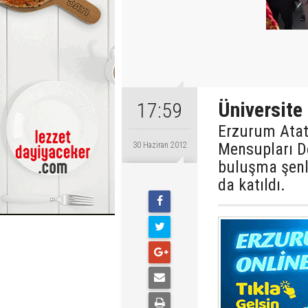
Üniversite
17:59
Erzurum Atat
Mensupları D
30 Haziran 2012
buluşma şenl
da katıldı.