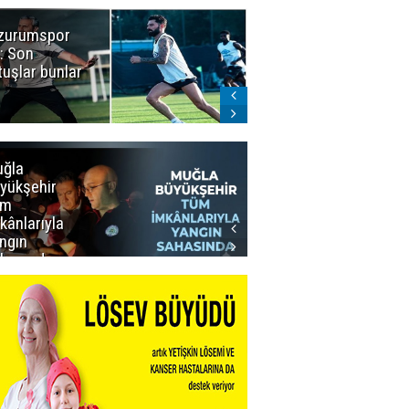
zurumspor
Naruman'dan
: Son
sempatik
tuşlar bunlar
mesaj
ğla
Muğla
yükşehir
Büyükşehir’den
üm
Personeline
kânlarıyla
Rekor
ngın
Promosyon
hasında