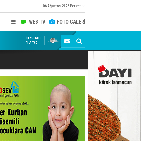
06 Ağustos 2026
Perşembe
WEB TV
FOTO GALERİ
Erzurum
Erzurumspor FK: Son rötuşlar bunlar
17 °C