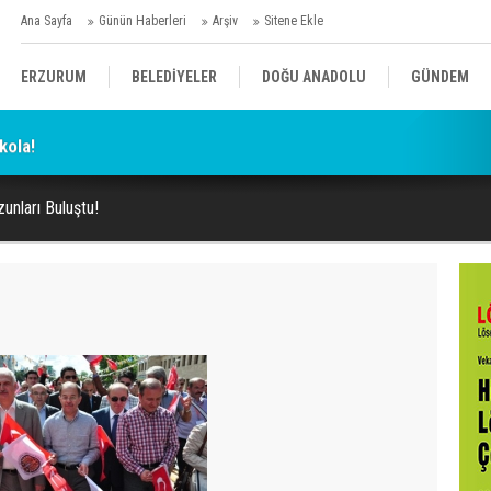
Ana Sayfa
Günün Haberleri
Arşiv
Sitene Ekle
ERZURUM
BELEDİYELER
DOĞU ANADOLU
GÜNDEM
kola!
SİYASET
AFAD/ SAVAŞ
SPOR
unları Buluştu!
KÜLTÜR/SANAT//MAĞAZİN
BODRUM