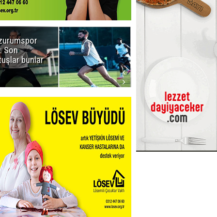
zurumspor
Naruman'dan
: Son
sempatik
tuşlar bunlar
mesaj