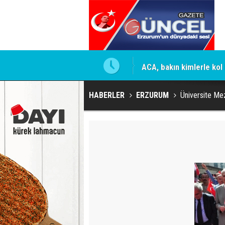
mesi için firmaya resmi talimat
ACA, bakın kimlerle kol 
HABERLER
ERZURUM
Üniversite Mez