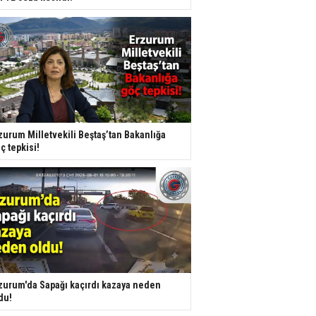
zurum Milletvekili Beştaş’tan Bakanlığa
ç tepkisi!
zurum'da Sapağı kaçırdı kazaya neden
du!