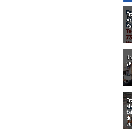
Er
Ar
Ya
Ün
ye
Er
al
ta
dü
sü