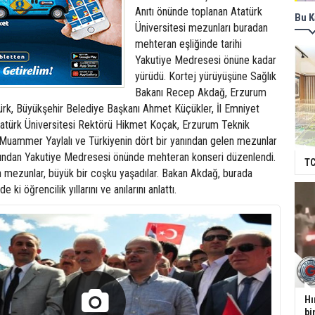
Anıtı önünde toplanan Atatürk
Bu K
Üniversitesi mezunları buradan
mehteran eşliğinde tarihi
Yakutiye Medresesi önüne kadar
yürüdü. Kortej yürüyüşüne Sağlık
Bakanı Recep Akdağ, Erzurum
türk, Büyükşehir Belediye Başkanı Ahmet Küçükler, İl Emniyet
Atatürk Üniversitesi Rektörü Hikmet Koçak, Erzurum Teknik
 Muammer Yaylalı ve Türkiyenin dört bir yanından gelen mezunlar
rdından Yakutiye Medresesi önünde mehteran konseri düzenlendi.
TC
 mezunlar, büyük bir coşku yaşadılar. Bakan Akdağ, burada
 ki öğrencilik yıllarını ve anılarını anlattı.
Hı
bi