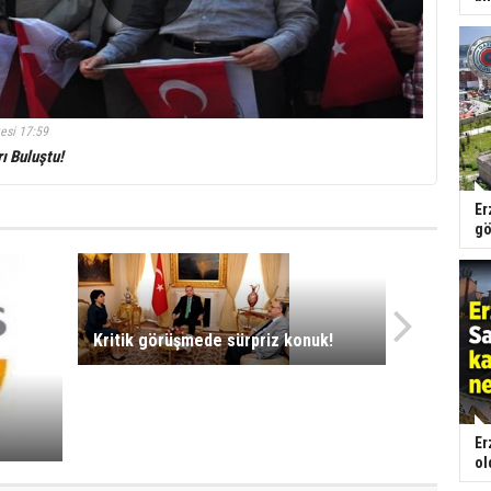
esi 17:59
ı Buluştu!
Er
gö
Kritik görüşmede sürpriz konuk!
Er
ol