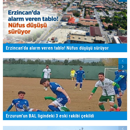
Erzincan'da alarm veren tablo! Nüfus düşüşü sürüyor
Erzurum'un BAL ligindeki 3 eski rakibi çekildi