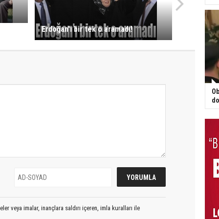
Erdoğan'ı bir tek o aramadı!
Ob
do
er veya imalar, inançlara saldırı içeren, imla kuralları ile