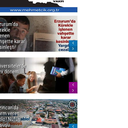
zurum'da
Erzurum dâhil
rekle
Çok Sayıda
lenen
İlde
hşette karar
Uyuşturucuya
sinleşti!
Darbe
rgıtay
zaları onadı
iversitelerde
Başkan
ni dönem
Sekmen'den
Tercih
Döneminde
Erzurum
Vurgusu
zincan'da
Meteoroloji
arm veren
uyardı!
blo! Nüfus
Doğu'ya yaz
şüşü
gelmeyecek