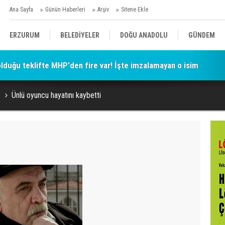
Ana Sayfa
Günün Haberleri
Arşiv
Sitene Ekle
ERZURUM
BELEDİYELER
DOĞU ANADOLU
GÜNDEM
 olduğu teklifte MHP'den fire var! İşte imzalamayan o isim
SİYASET
AFAD/ SAVAŞ
SPOR
Ünlü oyuncu hayatını kaybetti
KÜLTÜR/SANAT//MAĞAZİN
BODRUM