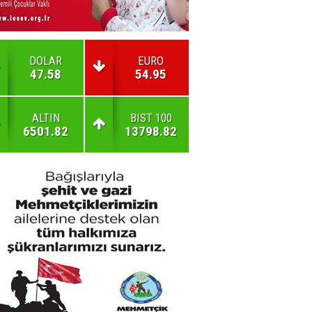
DOLAR
EURO
47.58
54.95
ALTIN
BIST 100
6501.82
13798.82