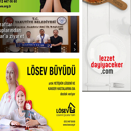
raftar
Ligde yeni
uplarından
sezon
ar'a ziyaret
başlıyor! İlk
düdük Bolu'da
çalacak