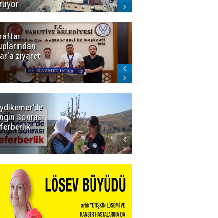
rüyor
raftar
Ligde yeni
uplarından
sezon
ar'a ziyaret
başlıyor! İlk
düdük Bolu'da
çalacak
ydikemer'de
Muğla
ngın Sonrası
Büyükşehir
ferberlik
Tüm
İmkânlarıyla
Yangın
Sahasında