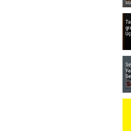
sü
Ta
gr
Uç
Se
Ya
Se