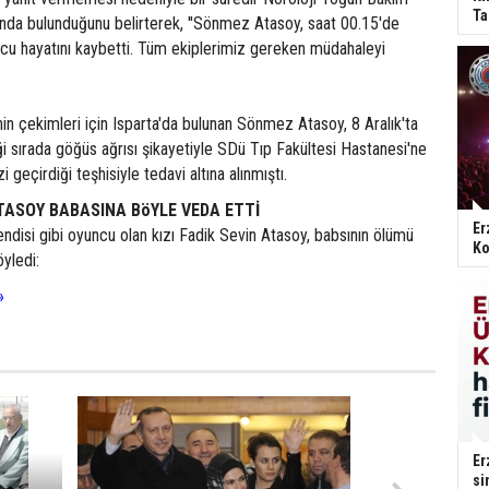
Ta
tında bulunduğunu belirterek, ''Sönmez Atasoy, saat 00.15'de
ucu hayatını kaybetti. Tüm ekiplerimiz gereken müdahaleyi
sinin çekimleri için Isparta'da bulunan Sönmez Atasoy, 8 Aralık'ta
ği sırada göğüs ağrısı şikayetiyle SDü Tıp Fakültesi Hastanesi'ne
zi geçirdiği teşhisiyle tedavi altına alınmıştı.
ATASOY BABASINA BöYLE VEDA ETTİ
Er
disi gibi oyuncu olan kızı Fadik Sevin Atasoy, babsının ölümü
Ko
öyledi:
»
Er
si