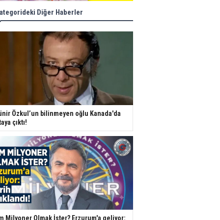
ategorideki Diğer Haberler
nir Özkul’un bilinmeyen oğlu Kanada'da
taya çıktı!
m Milyoner Olmak İster? Erzurum'a geliyor: