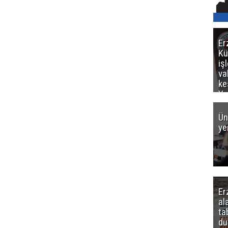
Er
Kü
iş
va
ke
Ya
ce
Ün
ye
Er
al
ta
dü