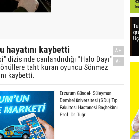
Ta
gr
Uç
u hayatını kaybetti
A+
si" dizisinde canlandırdığı "Halo Dayı"
A-
 gönüllere taht kuran oyuncu Sönmez
nı kaybetti.
Erzurum Güncel- Süleyman
Demirel üniversitesi (SDü) Tıp
Fakültesi Hastanesi Başhekimi
Prof. Dr. Tuğr