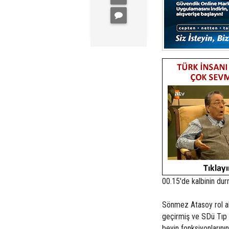
00.15'de kalbinin durm
Sönmez Atasoy rol aldı
geçirmiş ve SDü Tıp F
beyin fonksiyonlarını