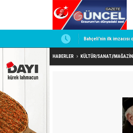
ntrol altında
Bahçeli'nin ilk imzacısı
HABERLER
KÜLTÜR/SANAT//MAĞAZİN