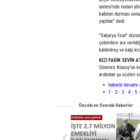
ünitesi'nde tedavi al
kalbinin durması son
yaptılar'' dedi.
''Sakarya Fırat'' dizi
çekimlere ara verildi
kaldırılmış ve kalp kri
KIZI FADİK SEVİN 
Sönmez Atasoy'un ken
ardından şu sözleri s
haberin devamı 
1
-
2
-
3
-
4
-
5
-
Önceki ve Sonraki Haberler