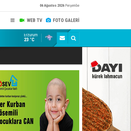
06 Ağustos 2026
Perşembe
WEB TV
FOTO GALERİ
Erzurum
Siyaset-Sermaye Çizgisinde Haklılığın Resmi: Selami Al
23 °C