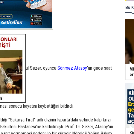
Bu K
ul Sezer, oyuncu
Sönmez Atasoy
'un gece saat
Mü
or
ası sonucu hayatını kaybettiğini bildirdi.
ğı "Sakarya Fırat" adlı dizinin Isparta'daki setinde kalp krizi
akültesi Hastanesi'ne kaldırılmıştı. Prof. Dr. Sezer, Atasoy'un
Ki
n yanıt vermemesi nedeniyle bir süredir Nöroloji Yoğun Bakım