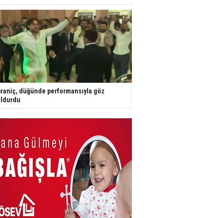
raniç, düğünde performansıyla göz
ldurdu