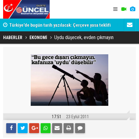
Türkiye'de bugün tarih yazılacak: Çerçeve yasa teklifi
Şener ve E
TBMM Genel Kurulu'na geliyor
Uydu düşecek, evden çıkmayın
HABERLER
EKONOMİ
17:51
23 Eylül 2011