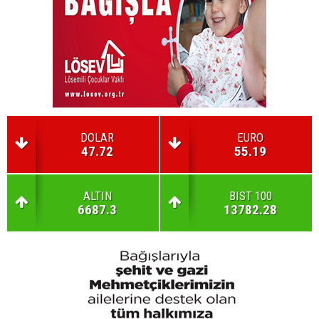
DOLAR
EURO
47.72
55.19
ALTIN
BIST 100
6687.3
13782.28