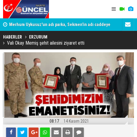
Merhum Uykusuz'un adı parka, Sekmen'in adı caddeye
Konuşanlar'
verildi
Gözaltına a
HABERLER
ERZURUM
Vali Okay Memiş şehit ailesini ziyaret etti
08:17
14 Kasım 2021