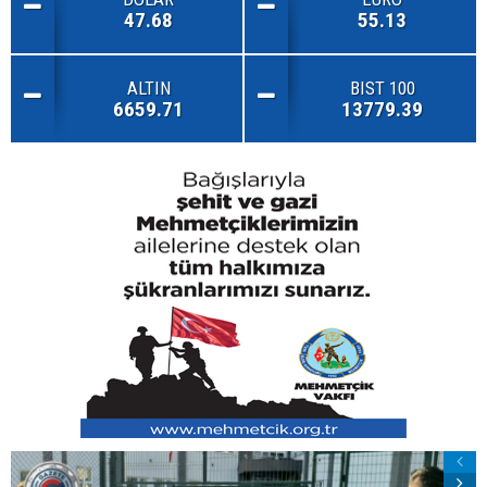
47.68
55.13
ALTIN
BIST 100
6659.71
13779.39