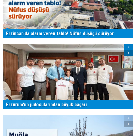
Erzincan'da alarm veren tablo! Nüfus düşüşü sürüyor
Erzurum'un judocularından büyük başarı