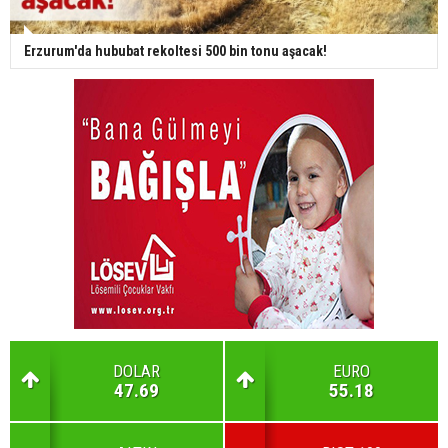
Erzurum'da hububat rekoltesi 500 bin tonu aşacak!
DOLAR
EURO
47.69
55.18