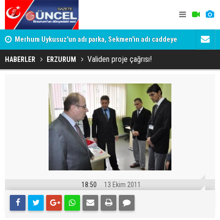
Merhum Uykusuz'un adı parka, Sekmen'in adı caddeye
Konuşanlar'
verildi
Gözaltına a
Validen proje çağrısı!
HABERLER
ERZURUM
18:50
13 Ekim 2011