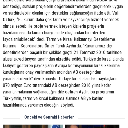
benzediği, sunulan projelerin değerlendirmelerden geçirilerek uygun
ve sürdürülebilir olanlar için destekler sağlanacağını ifade etti. Vali
Öztürk, “Bu kurum daha çok tarım ve hayvancılığa hizmet verecek
olması sebebi ile proje vermek isteyen kişilerin projelerin
hazırlanmasında kurum bünyesinde oluşturulan birimlerden
faydalanılabilecek” dedi. Tarım ve Kırsal Kalkınmayı Destekleme
Kurumu İl Koordinatörü Ömer Faruk Aydın’da, “Kurumumuz dış
denetimlerden başarılı bir şekilde geçti. 21 Temmuz 2010 tarihinde
ulusal akreditasyon tarafından akredite edildi. Türkiye’de kırsal alanda
faaliyet gösteren paydaşların Avrupa komisyonunun kırsal kalkınma
kuruluşlarına onay verilmesinin ardından AB desteğinden
yararlanabilecek” diye konuştu. Türkiye kırsal alandaki paydaşların
870 milyon Euro tutarındaki AB desteğinden 2016 yılına kadar
yararlanmalarının sağlanacağını dile getiren Aydın, bu programın
Türkiye’nin, tarım ve kırsal kalkınma alanında AB’ye katılım
hazırlıklarında yardımcı olacağını söyledi.
Önceki ve Sonraki Haberler