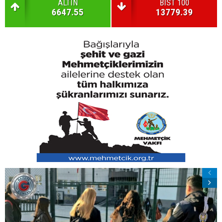
ALTIN
BIST 100
6647.55
13779.39