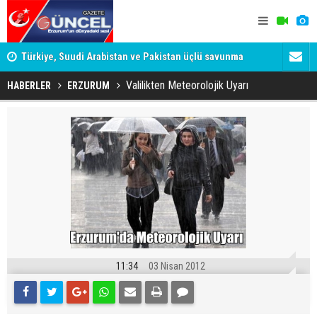
yor
Türkiye, Suudi Arabistan ve Pakistan üçlü savunma
Karanlık İl
anlaşmasını imzaladı
Memet Aca
Valilikten Meteorolojik Uyarı
HABERLER
ERZURUM
11:34
03 Nisan 2012