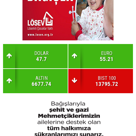
DOLAR
EURO
47.7
55.21
ALTIN
BIST 100
6677.74
13795.72