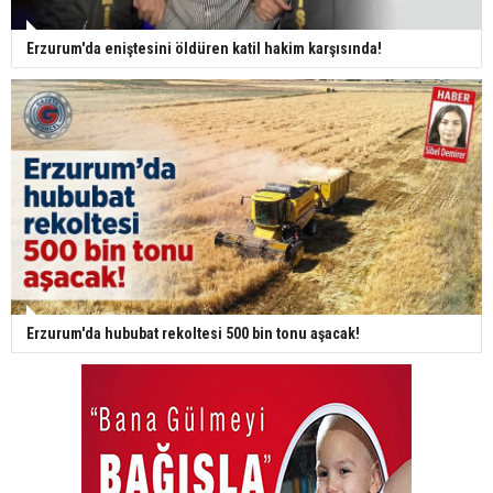
Erzurum'da eniştesini öldüren katil hakim karşısında!
Erzurum'da hububat rekoltesi 500 bin tonu aşacak!