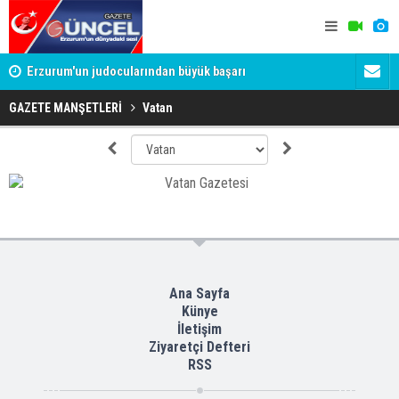
Erzurum'un judocularından büyük başarı
Merhum Uyk
verildi
GAZETE MANŞETLERİ
Vatan
Ana Sayfa
Künye
İletişim
Ziyaretçi Defteri
RSS