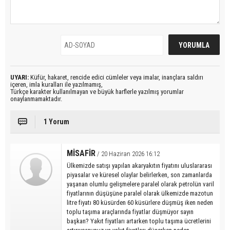
UYARI:
Küfür, hakaret, rencide edici cümleler veya imalar, inançlara saldırı
içeren, imla kuralları ile yazılmamış,
Türkçe karakter kullanılmayan ve büyük harflerle yazılmış yorumlar
onaylanmamaktadır.
1 Yorum
MİSAFİR
/ 20 Haziran 2026 16:12
Ülkemizde satışı yapılan akaryakıtın fiyatını uluslararası
piyasalar ve küresel olaylar belirlerken, son zamanlarda
yaşanan olumlu gelişmelere paralel olarak petrolün varil
fiyatlarının düşüşüne paralel olarak ülkemizde mazotun
litre fiyatı 80 küsürden 60 küsürlere düşmüş iken neden
toplu taşıma araçlarında fiyatlar düşmüyor sayın
başkan? Yakıt fiyatları artarken toplu taşıma ücretlerini