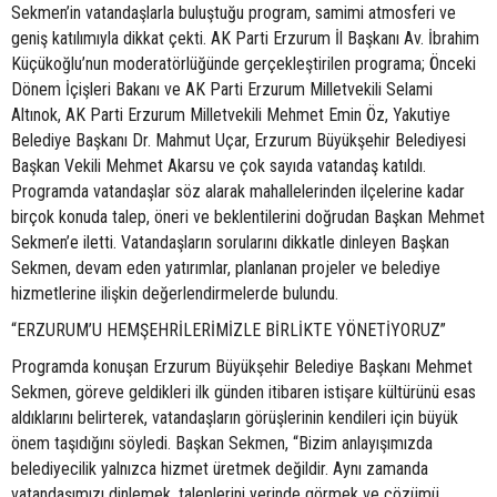
Sekmen’in vatandaşlarla buluştuğu program, samimi atmosferi ve
geniş katılımıyla dikkat çekti. AK Parti Erzurum İl Başkanı Av. İbrahim
Küçükoğlu’nun moderatörlüğünde gerçekleştirilen programa; Önceki
Dönem İçişleri Bakanı ve AK Parti Erzurum Milletvekili Selami
Altınok, AK Parti Erzurum Milletvekili Mehmet Emin Öz, Yakutiye
Belediye Başkanı Dr. Mahmut Uçar, Erzurum Büyükşehir Belediyesi
Başkan Vekili Mehmet Akarsu ve çok sayıda vatandaş katıldı.
Programda vatandaşlar söz alarak mahallelerinden ilçelerine kadar
birçok konuda talep, öneri ve beklentilerini doğrudan Başkan Mehmet
Sekmen’e iletti. Vatandaşların sorularını dikkatle dinleyen Başkan
Sekmen, devam eden yatırımlar, planlanan projeler ve belediye
hizmetlerine ilişkin değerlendirmelerde bulundu.
“ERZURUM’U HEMŞEHRİLERİMİZLE BİRLİKTE YÖNETİYORUZ”
Programda konuşan Erzurum Büyükşehir Belediye Başkanı Mehmet
Sekmen, göreve geldikleri ilk günden itibaren istişare kültürünü esas
aldıklarını belirterek, vatandaşların görüşlerinin kendileri için büyük
önem taşıdığını söyledi. Başkan Sekmen, “Bizim anlayışımızda
belediyecilik yalnızca hizmet üretmek değildir. Aynı zamanda
vatandaşımızı dinlemek, taleplerini yerinde görmek ve çözümü