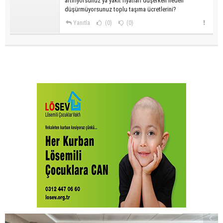
artırıyorsunuz ya yakıt fiyatları düşerken neden
düşürmüyorsunuz toplu taşıma ücretlerini?
Yanıtla
(0)
(0)