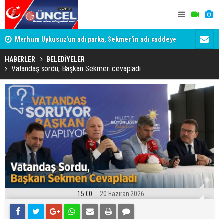
Merhum Uykusuz'un adı parka, Sekmen'in adı caddeye
Konuşanlar'
verildi
Gözaltına a
HABERLER
BELEDİYELER
Vatandaş sordu, Başkan Sekmen cevapladı
15:00
20 Haziran 2026