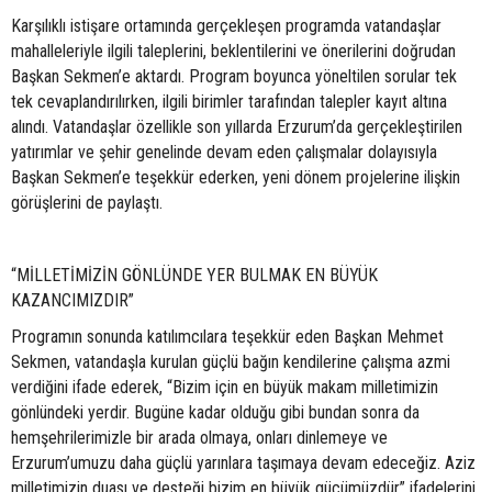
Karşılıklı istişare ortamında gerçekleşen programda vatandaşlar
mahalleleriyle ilgili taleplerini, beklentilerini ve önerilerini doğrudan
Başkan Sekmen’e aktardı. Program boyunca yöneltilen sorular tek
tek cevaplandırılırken, ilgili birimler tarafından talepler kayıt altına
alındı. Vatandaşlar özellikle son yıllarda Erzurum’da gerçekleştirilen
yatırımlar ve şehir genelinde devam eden çalışmalar dolayısıyla
Başkan Sekmen’e teşekkür ederken, yeni dönem projelerine ilişkin
görüşlerini de paylaştı.
“MİLLETİMİZİN GÖNLÜNDE YER BULMAK EN BÜYÜK
KAZANCIMIZDIR”
Programın sonunda katılımcılara teşekkür eden Başkan Mehmet
Sekmen, vatandaşla kurulan güçlü bağın kendilerine çalışma azmi
verdiğini ifade ederek, “Bizim için en büyük makam milletimizin
gönlündeki yerdir. Bugüne kadar olduğu gibi bundan sonra da
hemşehrilerimizle bir arada olmaya, onları dinlemeye ve
Erzurum’umuzu daha güçlü yarınlara taşımaya devam edeceğiz. Aziz
milletimizin duası ve desteği bizim en büyük gücümüzdür” ifadelerini