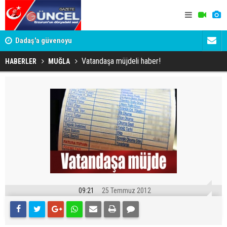
Dadaş'a güvenoyu
Murat Ağıre
belediyeye
Vatandaşa müjdeli haber!
HABERLER
MUĞLA
09:21
25 Temmuz 2012