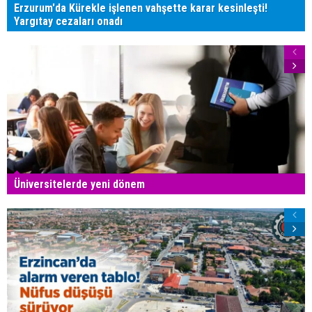
Erzurum'da Kürekle işlenen vahşette karar kesinleşti!
Yargıtay cezaları onadı
Üniversitelerde yeni dönem