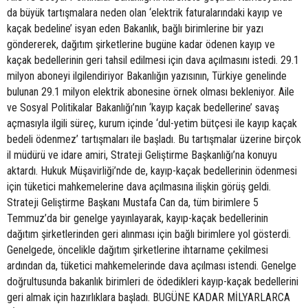
da büyük tartışmalara neden olan ‘elektrik faturalarındaki kayıp ve
kaçak bedeline’ isyan eden Bakanlık, bağlı birimlerine bir yazı
göndererek, dağıtım şirketlerine bugüne kadar ödenen kayıp ve
kaçak bedellerinin geri tahsil edilmesi için dava açılmasını istedi. 29.1
milyon aboneyi ilgilendiriyor Bakanlığın yazısının, Türkiye genelinde
bulunan 29.1 milyon elektrik abonesine örnek olması bekleniyor. Aile
ve Sosyal Politikalar Bakanlığı’nın ‘kayıp kaçak bedellerine’ savaş
açmasıyla ilgili süreç, kurum içinde ‘dul-yetim bütçesi ile kayıp kaçak
bedeli ödenmez’ tartışmaları ile başladı. Bu tartışmalar üzerine birçok
il müdürü ve idare amiri, Strateji Geliştirme Başkanlığı’na konuyu
aktardı. Hukuk Müşavirliği’nde de, kayıp-kaçak bedellerinin ödenmesi
için tüketici mahkemelerine dava açılmasına ilişkin görüş geldi.
Strateji Geliştirme Başkanı Mustafa Can da, tüm birimlere 5
Temmuz’da bir genelge yayınlayarak, kayıp-kaçak bedellerinin
dağıtım şirketlerinden geri alınması için bağlı birimlere yol gösterdi.
Genelgede, öncelikle dağıtım şirketlerine ihtarname çekilmesi
ardından da, tüketici mahkemelerinde dava açılması istendi. Genelge
doğrultusunda bakanlık birimleri de ödedikleri kayıp-kaçak bedellerini
geri almak için hazırlıklara başladı. BUGÜNE KADAR MİLYARLARCA