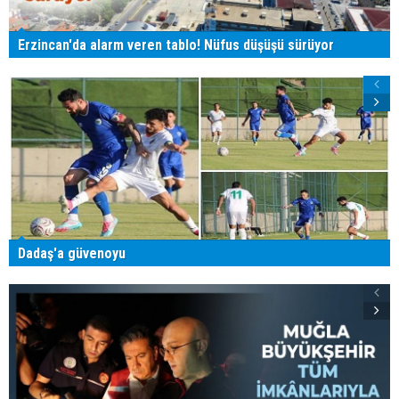
Erzincan'da alarm veren tablo! Nüfus düşüşü sürüyor
Dadaş'a güvenoyu