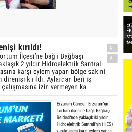
Er
FK
st
te
nişi kırıldı!
A+
ortum İlçesi’ne bağlı Bağbaşı
A-
klaşık 2 yıldır Hidroelektrik Santrali
asına karşı eylem yapan bölge sakini
n direnişi kırıldı. Aylardan beri iş
n çalışmasına izin vermeyen ka
Erzurum Güncel- Erzurum'un
Tortum ilçesine bağlı Bağbaşı
Beldesi'nde yaklaşık iki yıldır
Hidroelektrik Santrali'nin (HES)
kurulmasına karşı eylem yapan