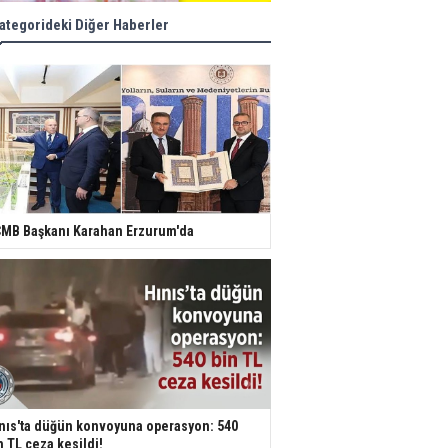
ategorideki Diğer Haberler
MB Başkanı Karahan Erzurum'da
nıs'ta düğün konvoyuna operasyon: 540
n TL ceza kesildi!