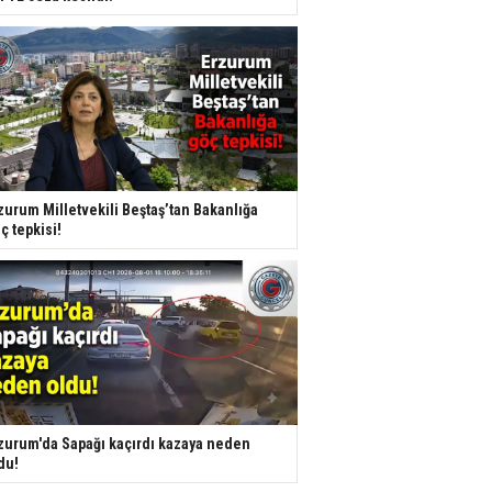
zurum Milletvekili Beştaş’tan Bakanlığa
ç tepkisi!
zurum'da Sapağı kaçırdı kazaya neden
du!