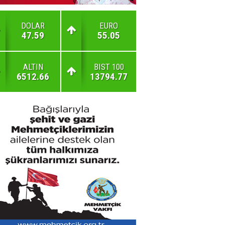
DOLAR
EURO
47.59
55.05
ALTIN
BIST 100
6512.66
13794.77