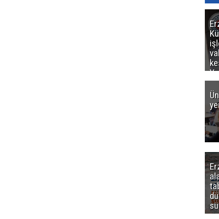
Er
Kü
iş
va
ke
Ya
ce
Ün
ye
Er
al
ta
dü
sü