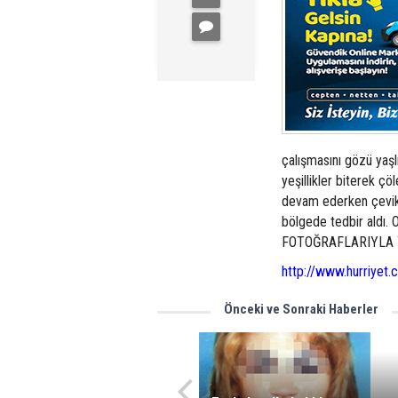
çalışmasını gözü yaşl
yeşillikler biterek ç
devam ederken çevik 
bölgede tedbir ald
FOTOĞRAFLARIYLA YAYI
http://www.hurriyet
Önceki ve Sonraki Haberler