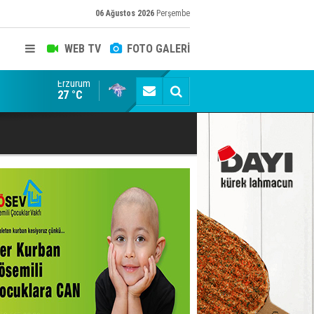
06 Ağustos 2026
Perşembe
WEB TV
FOTO GALERİ
Erzurum
Erzurum'da Kürekle işlenen vahşette karar kesinleşti
27 °C