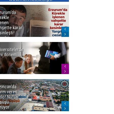
zurum'da
Erzurum dâhil
rekle
Çok Sayıda
lenen
İlde
hşette karar
Uyuşturucuya
sinleşti!
Darbe
rgıtay
zaları onadı
iversitelerde
Başkan
ni dönem
Sekmen'den
Tercih
Döneminde
Erzurum
Vurgusu
zincan'da
Meteoroloji
arm veren
uyardı!
blo! Nüfus
Doğu'ya yaz
şüşü
gelmeyecek
rüyor