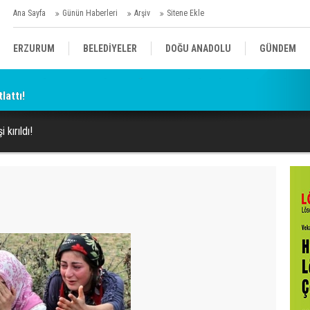
Ana Sayfa
Günün Haberleri
Arşiv
Sitene Ekle
ERZURUM
BELEDİYELER
DOĞU ANADOLU
GÜNDEM
lattı!
SİYASET
AFAD/ SAVAŞ
SPOR
 kırıldı!
KÜLTÜR/SANAT//MAĞAZİN
BODRUM