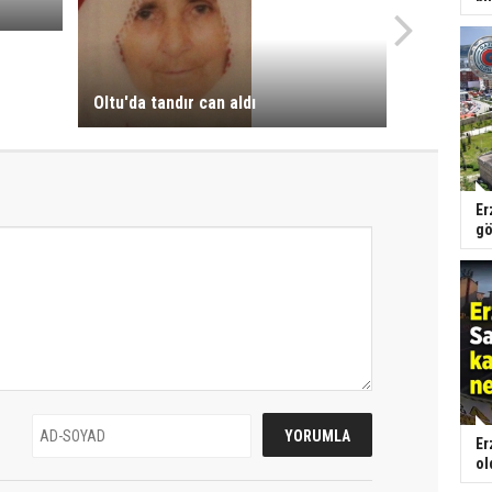
Oltu'da tandır can aldı
Er
gö
Er
ol