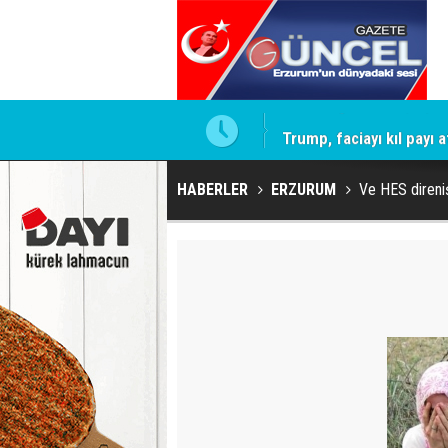
elediyeye operasyon geliyor!
Trump, faciayı kıl payı at
HABERLER
ERZURUM
Ve HES direnişi