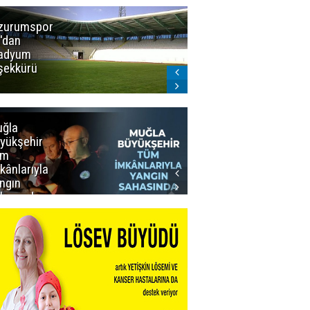
zurumspor
Trabzon
'dan
Büyükşehir
adyum
Belediye
şekkürü
Başkanı servet
değerinde
Salah forması
aldı
ğla
Muğla
yükşehir
Büyükşehir’den
üm
Personeline
kânlarıyla
Rekor
ngın
Promosyon
hasında