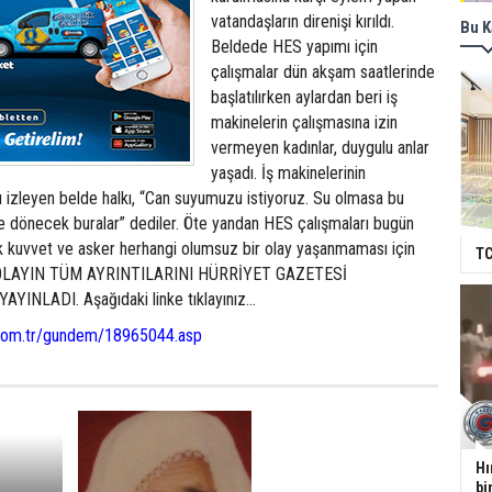
vatandaşların direnişi kırıldı.
Bu K
Beldede HES yapımı için
çalışmalar dün akşam saatlerinde
başlatılırken aylardan beri iş
makinelerin çalışmasına izin
vermeyen kadınlar, duygulu anlar
yaşadı. İş makinelerinin
ı izleyen belde halkı, “Can suyumuzu istiyoruz. Su olmasa bu
öle dönecek buralar” dediler. Öte yandan HES çalışmaları bugün
kuvvet ve asker herhangi olumsuz bir olay yaşanmaması için
TC
ı. OLAYIN TÜM AYRINTILARINI HÜRRİYET GAZETESİ
NLADI. Aşağıdaki linke tıklayınız...
.com.tr/gundem/18965044.asp
Hı
bi