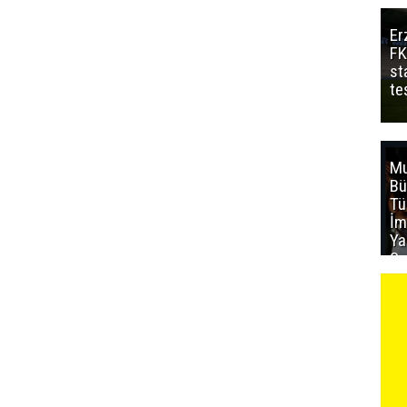
Er
FK
st
te
Mu
Bü
T
İm
Ya
Sa