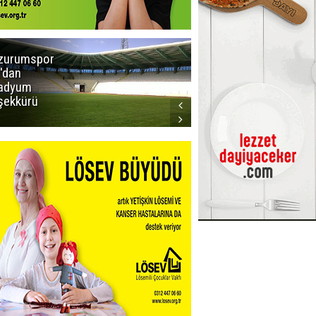
zurumspor
Trabzon
'dan
Büyükşehir
adyum
Belediye
şekkürü
Başkanı servet
değerinde
Salah forması
aldı