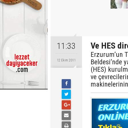
Ve HES dire
11:33
Erzurum’un T
Beldesi’nde ya
12 Ekim 2011
(HES) kurulm
ve çevrecileri
makinelerini