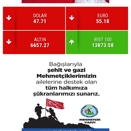
DOLAR
EURO
47.71
55.18
ALTIN
BIST 100
6657.27
13873.58