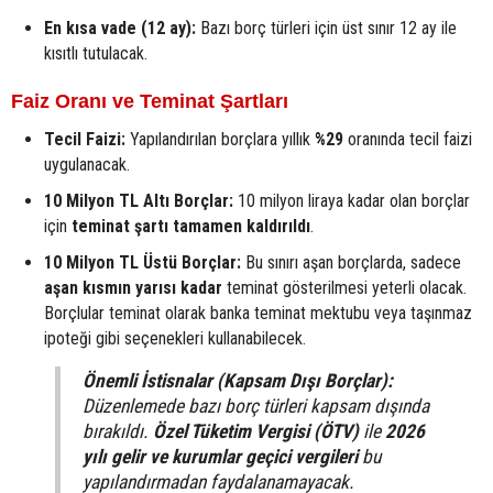
En kısa vade (12 ay):
Bazı borç türleri için üst sınır 12 ay ile
kısıtlı tutulacak.
Faiz Oranı ve Teminat Şartları
Tecil Faizi:
Yapılandırılan borçlara yıllık
%29
oranında tecil faizi
uygulanacak.
10 Milyon TL Altı Borçlar:
10 milyon liraya kadar olan borçlar
için
teminat şartı tamamen kaldırıldı
.
10 Milyon TL Üstü Borçlar:
Bu sınırı aşan borçlarda, sadece
aşan kısmın yarısı kadar
teminat gösterilmesi yeterli olacak.
Borçlular teminat olarak banka teminat mektubu veya taşınmaz
ipoteği gibi seçenekleri kullanabilecek.
Önemli İstisnalar (Kapsam Dışı Borçlar):
Düzenlemede bazı borç türleri kapsam dışında
bırakıldı.
Özel Tüketim Vergisi (ÖTV)
ile
2026
yılı gelir ve kurumlar geçici vergileri
bu
yapılandırmadan faydalanamayacak.