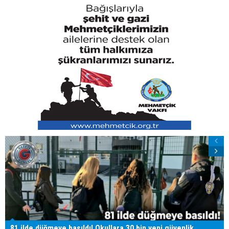
81 ilde düğmeye basıldı! Okullara 30 bin yeni güvenlik