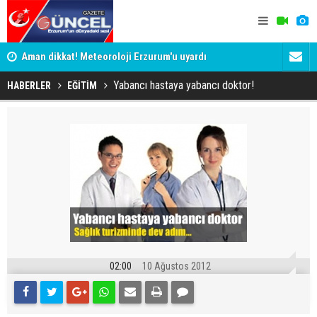
ak
Aman dikkat! Meteoroloji Erzurum'u uyardı
Güneş ve Ov
Yabancı hastaya yabancı doktor!
HABERLER
EĞİTİM
02:00
10 Ağustos 2012