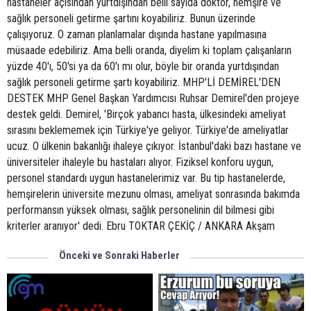
hastaneler açısından yurtdışından belli sayıda doktor, hemşire ve
sağlık personeli getirme şartını koyabiliriz. Bunun üzerinde
çalışıyoruz. O zaman planlamalar dışında hastane yapılmasına
müsaade edebiliriz. Ama belli oranda, diyelim ki toplam çalışanların
yüzde 40'ı, 50'si ya da 60'ı mı olur, böyle bir oranda yurtdışından
sağlık personeli getirme şartı koyabiliriz. MHP'Lİ DEMİREL'DEN
DESTEK MHP Genel Başkan Yardımcısı Ruhsar Demirel'den projeye
destek geldi. Demirel, 'Birçok yabancı hasta, ülkesindeki ameliyat
sırasını beklememek için Türkiye'ye geliyor. Türkiye'de ameliyatlar
ucuz. O ülkenin bakanlığı ihaleye çıkıyor. İstanbul'daki bazı hastane ve
üniversiteler ihaleyle bu hastaları alıyor. Fiziksel konforu uygun,
personel standardı uygun hastanelerimiz var. Bu tip hastanelerde,
hemşirelerin üniversite mezunu olması, ameliyat sonrasında bakımda
performansın yüksek olması, sağlık personelinin dil bilmesi gibi
kriterler aranıyor' dedi. Ebru TOKTAR ÇEKİÇ / ANKARA Akşam
Önceki ve Sonraki Haberler