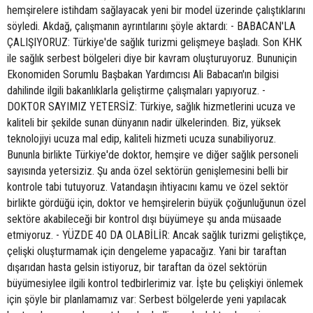
hemşirelere istihdam sağlayacak yeni bir model üzerinde çalıştıklarını
söyledi. Akdağ, çalışmanın ayrıntılarını şöyle aktardı: - BABACAN'LA
ÇALIŞIYORUZ: Türkiye'de sağlık turizmi gelişmeye başladı. Son KHK
ile sağlık serbest bölgeleri diye bir kavram oluşturuyoruz. Bununiçin
Ekonomiden Sorumlu Başbakan Yardımcısı Ali Babacan'ın bilgisi
dahilinde ilgili bakanlıklarla geliştirme çalışmaları yapıyoruz. -
DOKTOR SAYIMIZ YETERSİZ: Türkiye, sağlık hizmetlerini ucuza ve
kaliteli bir şekilde sunan dünyanın nadir ülkelerinden. Biz, yüksek
teknolojiyi ucuza mal edip, kaliteli hizmeti ucuza sunabiliyoruz.
Bununla birlikte Türkiye'de doktor, hemşire ve diğer sağlık personeli
sayısında yetersiziz. Şu anda özel sektörün genişlemesini belli bir
kontrole tabi tutuyoruz. Vatandaşın ihtiyacını kamu ve özel sektör
birlikte gördüğü için, doktor ve hemşirelerin büyük çoğunluğunun özel
sektöre akabileceği bir kontrol dışı büyümeye şu anda müsaade
etmiyoruz. - YÜZDE 40 DA OLABİLİR: Ancak sağlık turizmi geliştikçe,
çelişki oluşturmamak için dengeleme yapacağız. Yani bir taraftan
dışarıdan hasta gelsin istiyoruz, bir taraftan da özel sektörün
büyümesiylee ilgili kontrol tedbirlerimiz var. İşte bu çelişkiyi önlemek
için şöyle bir planlamamız var: Serbest bölgelerde yeni yapılacak