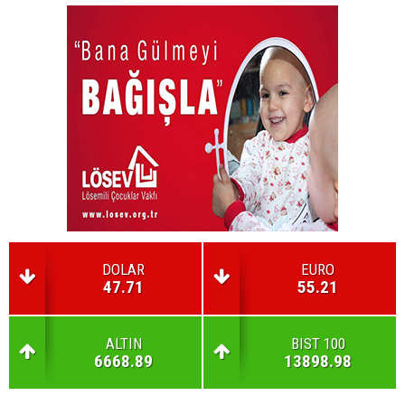
DOLAR
EURO
47.71
55.21
ALTIN
BIST 100
6668.89
13898.98