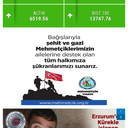
ALTIN
BIST 100
6519.56
13747.76