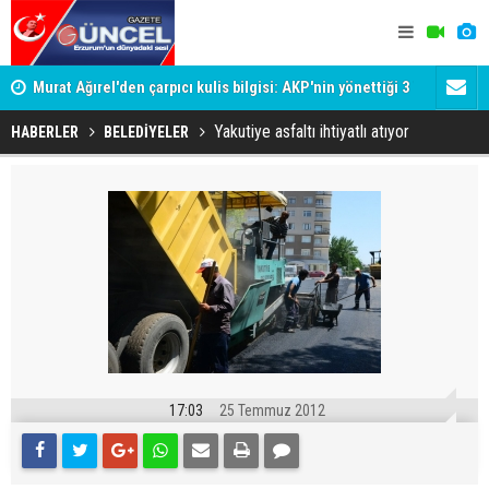
Murat Ağırel'den çarpıcı kulis bilgisi: AKP'nin yönettiği 3
Trump, facia
belediyeye operasyon geliyor!
Yakutiye asfaltı ihtiyatlı atıyor
HABERLER
BELEDİYELER
17:03
25 Temmuz 2012