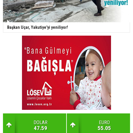
Başkan Uçar, Yakutiye'yi yeniliyor!
DOLAR
EURO
47.59
55.05