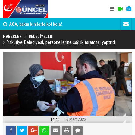
n
ACA, bakın kimlerle kol kola!
Erzurumspo
HABERLER
BELEDİYELER
Yakutiye Belediyesi, personellerine sağlık taraması yaptırdı
14:45
16 Mart 2022