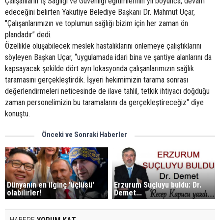
Çalışanların İş Sağlığı ve Güvenliği eğitimlerinin yıl boyunca, devam
edeceğini belirten Yakutiye Belediye Başkanı Dr. Mahmut Uçar,
"Çalışanlarımızın ve toplumun sağlığı bizim için her zaman ön
plandadır” dedi.
Özellikle oluşabilecek meslek hastalıklarını önlemeye çalıştıklarını
söyleyen Başkan Uçar, “uygulamada idari bina ve şantiye alanlarını da
kapsayacak şekilde dört ayrı lokasyonda çalışanlarımızın sağlık
taramasını gerçekleştirdik. İşyeri hekimimizin tarama sonrası
değerlendirmeleri neticesinde de ilave tahlil, tetkik ihtiyacı doğduğu
zaman personelimizin bu taramalarını da gerçekleştireceğiz" diye
konuştu.
Önceki ve Sonraki Haberler
Dünyanın en ilginç 'üçlüsü'
Erzurum Suçluyu buldu: Dr.
olabilirler!
Demet...