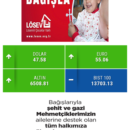
DOLAR
EURO
47.58
55.06
ALTIN
BIST 100
6508.81
13703.13