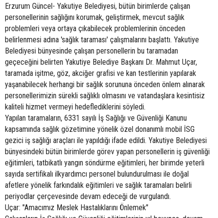
Erzurum Güncel- Yakutiye Belediyesi, bütün birimlerde çalışan
personellerinin sağlığını korumak, geliştirmek, mevcut sağlık
problemleri veya ortaya çıkabilecek problemlerinin önceden
belirlenmesi adına 'sağlık taraması' çalışmalarını başlattı. Yakutiye
Belediyesi bünyesinde çalışan personellerin bu taramadan
geçeceğini belirten Yakutiye Belediye Başkanı Dr. Mahmut Uçar,
taramada işitme, göz, akciğer grafisi ve kan testlerinin yapılarak
yaşanabilecek herhangi bir sağlık sorununa önceden önlem alınarak
personellerimizin sürekli sağlıklı olmasını ve vatandaşlara kesintisiz
kaliteli hizmet vermeyi hedeflediklerini söyledi.
Yapılan taramaların, 6331 sayılı İş Sağlığı ve Güvenliği Kanunu
kapsamında sağlık gözetimine yönelik özel donanımlı mobil İSG
gezici iş sağlığı araçları ile yapıldığı ifade edildi. Yakutiye Belediyesi
bünyesindeki bütün birimlerde görev yapan personellerin iş güvenliği
eğitimleri, tatbikatlı yangın söndürme eğitimleri, her birimde yeterli
sayıda sertifikalı ilkyardımcı personel bulundurulması ile doğal
afetlere yönelik farkındalık eğitimleri ve sağlık taramaları belirli
periyodlar çerçevesinde devam edeceği de vurgulandı.
Uçar: "Amacımız Meslek Hastalıklarını Önlemek"