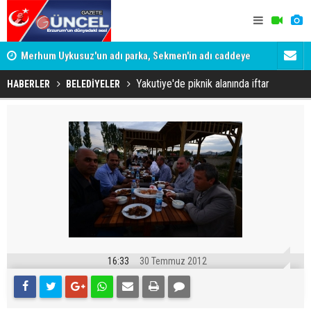
Merhum Uykusuz'un adı parka, Sekmen'in adı caddeye
Konuşanlar'
verildi
Gözaltına a
Yakutiye'de piknik alanında iftar
HABERLER
BELEDİYELER
16:33
30 Temmuz 2012