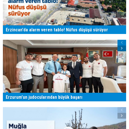
Erzincan'da alarm veren tablo! Nüfus düşüşü sürüyor
Erzurum'un judocularından büyük başarı