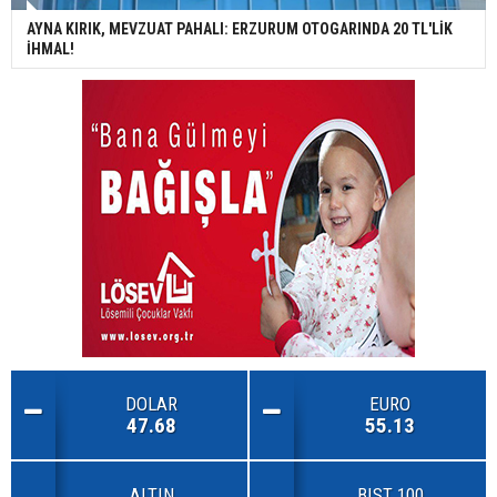
AYNA KIRIK, MEVZUAT PAHALI: ERZURUM OTOGARINDA 20 TL'LİK
İHMAL!
DOLAR
EURO
47.68
55.13
ALTIN
BIST 100