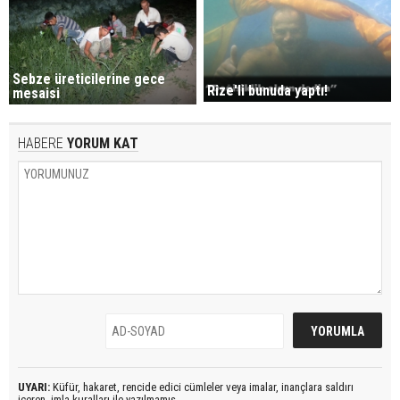
Sebze üreticilerine gece
Rize'li bunuda yaptı!
mesaisi
HABERE
YORUM KAT
UYARI:
Küfür, hakaret, rencide edici cümleler veya imalar, inançlara saldırı
içeren, imla kuralları ile yazılmamış,