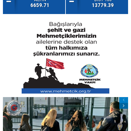
6659.71
13779.39