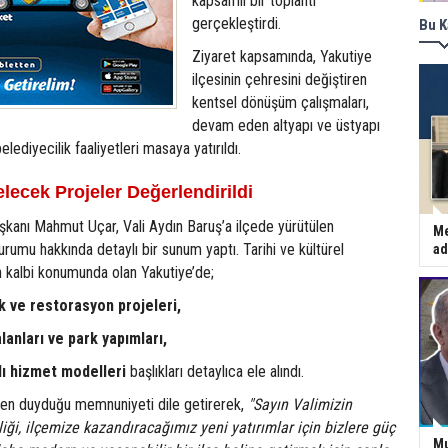
kapsamlı bir toplantı
gerçekleştirdi.
Bu K
Ziyaret kapsamında, Yakutiye
ilçesinin çehresini değiştiren
kentsel dönüşüm çalışmaları,
devam eden altyapı ve üstyapı
belediyecilik faaliyetleri masaya yatırıldı.
elecek Projeler Değerlendirildi
şkanı Mahmut Uçar, Vali Aydın Baruş’a ilçede yürütülen
Me
urumu hakkında detaylı bir sunum yaptı. Tarihi ve kültürel
ad
 kalbi konumunda olan Yakutiye’de;
k ve restorasyon projeleri,
anları ve park yapımları,
ı hizmet modelleri
başlıkları detaylıca ele alındı.
ten duyduğu memnuniyeti dile getirerek,
"Sayın Valimizin
liği, ilçemize kazandıracağımız yeni yatırımlar için bizlere güç
Mu