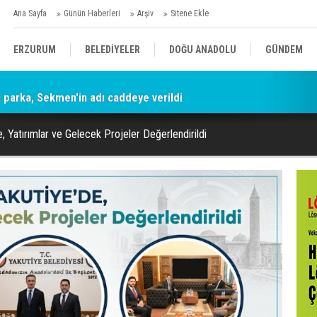
Ana Sayfa
Günün Haberleri
Arşiv
Sitene Ekle
ERZURUM
BELEDİYELER
DOĞU ANADOLU
GÜNDEM
parka, Sekmen'in adı caddeye verildi
SİYASET
AFAD/ SAVAŞ
SPOR
, Yatırımlar ve Gelecek Projeler Değerlendirildi
KÜLTÜR/SANAT//MAĞAZİN
BODRUM