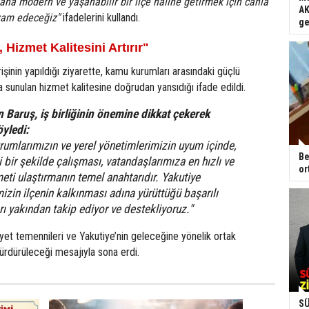
 daha modern ve yaşanabilir bir ilçe haline getirmek için canla
AK
vam edeceğiz"
ifadelerini kullandı.
ge
Hizmet Kalitesini Artırır"
erişinin yapıldığı ziyarette, kamu kurumları arasındaki güçlü
a sunulan hizmet kalitesine doğrudan yansıdığı ifade edildi.
n Baruş, iş birliğinin önemine dikkat çekerek
öyledi:
umlarımızın ve yerel yönetimlerimizin uyum içinde,
Be
 bir şekilde çalışması, vatandaşlarımıza en hızlı ve
or
meti ulaştırmanın temel anahtarıdır. Yakutiye
izin ilçenin kalkınması adına yürüttüğü başarılı
rı yakından takip ediyor ve destekliyoruz."
i niyet temennileri ve Yakutiye’nin geleceğine yönelik ortak
 sürdürüleceği mesajıyla sona erdi.
SÜ