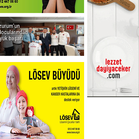
zurum'un
Amar süper
docularından
ligi seviyor!
yük başarı