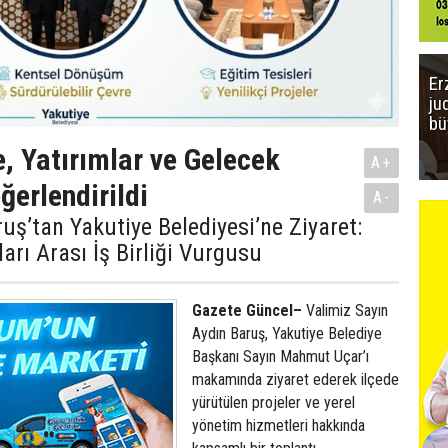
Er
ju
bü
e, Yatırımlar ve Gelecek
A+
ğerlendirildi
A-
ruş’tan Yakutiye Belediyesi’ne Ziyaret:
ı Arası İş Birliği Vurgusu
Gazete Güncel–
Valimiz Sayın
Aydın Baruş, Yakutiye Belediye
Başkanı Sayın Mahmut Uçar’ı
makamında ziyaret ederek ilçede
yürütülen projeler ve yerel
yönetim hizmetleri hakkında