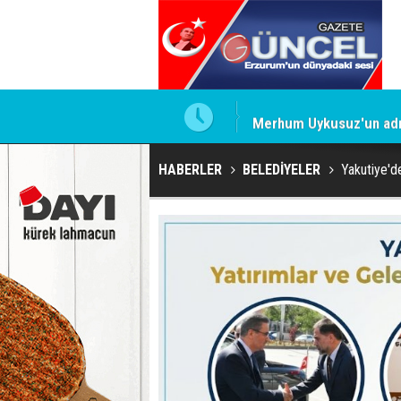
Merhum Uykusuz'un adı 
HABERLER
BELEDİYELER
Yakutiye'de