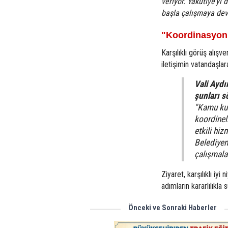
veriyor. Yakutiye’yi
başla çalışmaya de
"Koordinasyon, 
Karşılıklı görüş alışv
iletişimin vatandaşlar
Vali Aydı
şunları s
"Kamu kur
koordineli
etkili hiz
Belediyem
çalışmala
Ziyaret, karşılıklı iy
adımların kararlılıkla
Önceki ve Sonraki Haberler