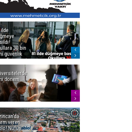
 ilde
Erzurum'da
üğmeye
Kürekle
sıldı!
işlenen
ullara 30 bin
vahşette karar
ni güvenlik
kesinleşti!
revlisi
Yargıtay
cezaları onadı
iversitelerde
Başkan
ni dönem
Sekmen'den
Tercih
Döneminde
Erzurum
Vurgusu
zincan'da
Meteoroloji
arm veren
uyardı!
blo! Nüfus
Doğu'ya yaz