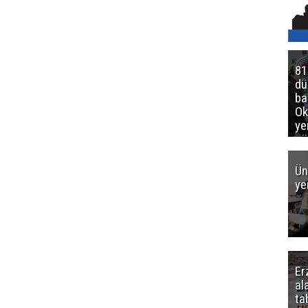
81
d
ba
Ok
ye
gö
Ün
ye
Er
al
ta