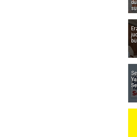
dü
sü
Er
ju
bü
Se
Ya
Se