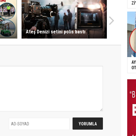
Zİ
Ateş Denizi setini polis bastı
AY
OT