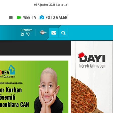
08 Ağustos 2026
Cumartesi
WEB TV
FOTO GALERİ
Erzurum
Konuşanlar'a katıldı, söyledikleri başına iş açtı! Göza
21 °C