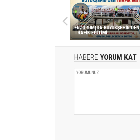
ERZURUM(DA BÜYÜKŞEHİR’DEN
TRAFİK EĞİTİMİ
HABERE
YORUM KAT