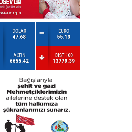
DOLAR
EURO
47.68
55.13
ALTIN
BIST 100
6655.42
13779.39