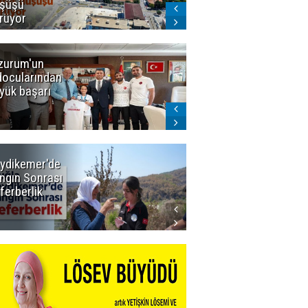
şüşü
gelmeyecek
rüyor
zurum'un
Amar süper
docularından
ligi seviyor!
yük başarı
ydikemer'de
Muğla
ngın Sonrası
Büyükşehir
ferberlik
Tüm
İmkânlarıyla
Yangın
Sahasında