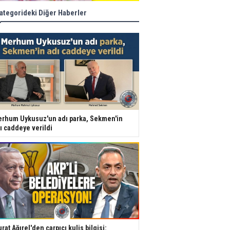
ategorideki Diğer Haberler
rhum Uykusuz'un adı parka, Sekmen'in
ı caddeye verildi
rat Ağırel'den çarpıcı kulis bilgisi: