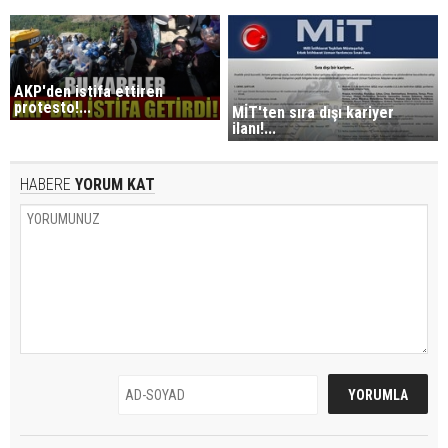
AKP'den istifa ettiren
protesto!...
MİT'ten sıra dışı kariyer
ilanı!...
HABERE
YORUM KAT