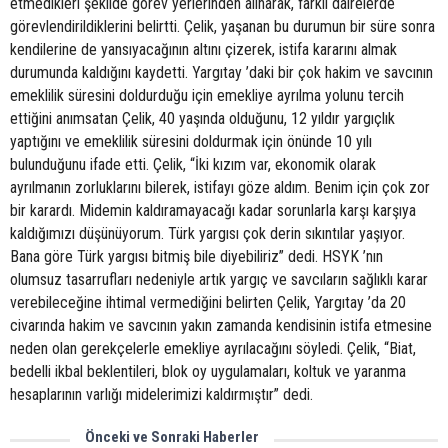
etmedikleri şekilde görev yerlerinden alınarak, farklı dairelerde
görevlendirildiklerini belirtti. Çelik, yaşanan bu durumun bir süre sonra
kendilerine de yansıyacağının altını çizerek, istifa kararını almak
durumunda kaldığını kaydetti. Yargıtay ’daki bir çok hakim ve savcının
emeklilik süresini doldurduğu için emekliye ayrılma yolunu tercih
ettiğini anımsatan Çelik, 40 yaşında olduğunu, 12 yıldır yargıçlık
yaptığını ve emeklilik süresini doldurmak için önünde 10 yılı
bulunduğunu ifade etti. Çelik, “İki kızım var, ekonomik olarak
ayrılmanın zorluklarını bilerek, istifayı göze aldım. Benim için çok zor
bir karardı. Midemin kaldıramayacağı kadar sorunlarla karşı karşıya
kaldığımızı düşünüyorum. Türk yargısı çok derin sıkıntılar yaşıyor.
Bana göre Türk yargısı bitmiş bile diyebiliriz” dedi. HSYK ’nın
olumsuz tasarrufları nedeniyle artık yargıç ve savcıların sağlıklı karar
verebileceğine ihtimal vermediğini belirten Çelik, Yargıtay ’da 20
civarında hakim ve savcının yakın zamanda kendisinin istifa etmesine
neden olan gerekçelerle emekliye ayrılacağını söyledi. Çelik, “Biat,
bedelli ikbal beklentileri, blok oy uygulamaları, koltuk ve yaranma
hesaplarının varlığı midelerimizi kaldırmıştır” dedi.
Önceki ve Sonraki Haberler