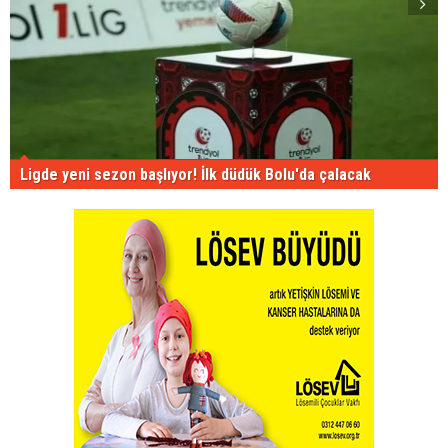
Ligde yeni sezon başlıyor! İlk düdük Bolu'da çalacak