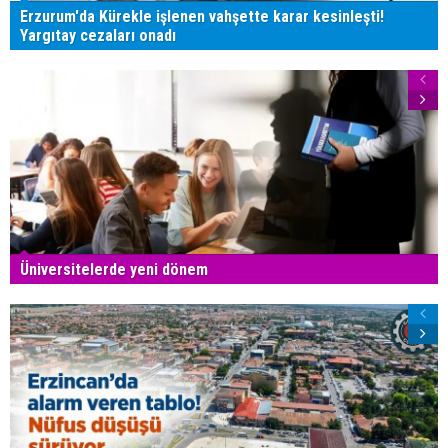
Erzurum'da Kürekle işlenen vahşette karar kesinleşti!
Yargıtay cezaları onadı
Üniversitelerde yeni dönem