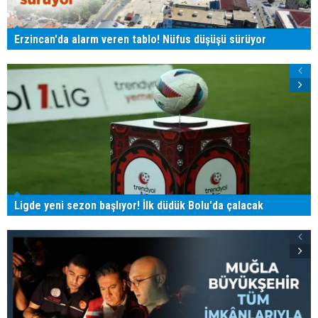
Erzincan'da alarm veren tablo! Nüfus düşüşü sürüyor
Ligde yeni sezon başlıyor! İlk düdük Bolu'da çalacak