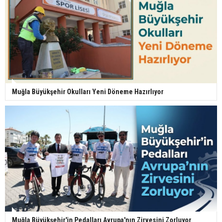
Muğla Büyükşehir Okulları Yeni Döneme Hazırlıyor
Muğla Büyükşehir'in Pedalları Avrupa'nın Zirvesini Zorluyor