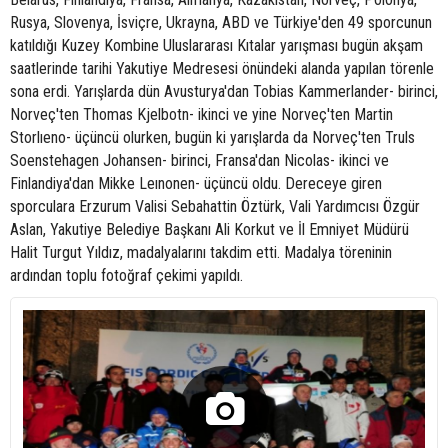
Rusya, Slovenya, İsviçre, Ukrayna, ABD ve Türkiye'den 49 sporcunun
katıldığı Kuzey Kombine Uluslararası Kıtalar yarışması bugün akşam
saatlerinde tarihi Yakutiye Medresesi önündeki alanda yapılan törenle
sona erdi. Yarışlarda dün Avusturya'dan Tobias Kammerlander- birinci,
Norveç'ten Thomas Kjelbotn- ikinci ve yine Norveç'ten Martin
Storlıeno- üçüncü olurken, bugün ki yarışlarda da Norveç'ten Truls
Soenstehagen Johansen- birinci, Fransa'dan Nicolas- ikinci ve
Finlandiya'dan Mikke Leınonen- üçüncü oldu. Dereceye giren
sporculara Erzurum Valisi Sebahattin Öztürk, Vali Yardımcısı Özgür
Aslan, Yakutiye Belediye Başkanı Ali Korkut ve İl Emniyet Müdürü
Halit Turgut Yıldız, madalyalarını takdim etti. Madalya töreninin
ardından toplu fotoğraf çekimi yapıldı.