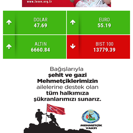
DOLAR
EURO
47.69
55.19
ALTIN
BIST 100
6660.84
13779.39