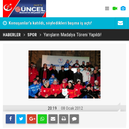
ye
Konuşanlar'a katıldı, söyledikleri başına iş açtı!
ADALET BAK
Gözaltına alındı
KİM KORU
Yarışların Madalya Töreni Yapıldı!
HABERLER
SPOR
20:19
08 Ocak 2012