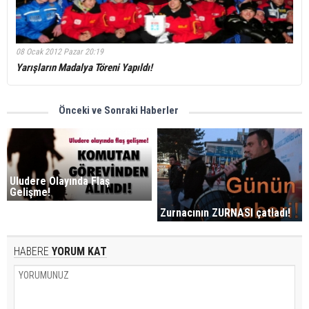
08 Ocak 2012 Pazar 20:19
Yarışların Madalya Töreni Yapıldı!
Önceki ve Sonraki Haberler
Uludere Olayında Flaş
Gelişme!
Zurnacının ZURNASI çatladı!
HABERE
YORUM KAT