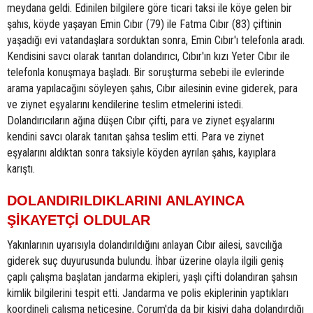
meydana geldi. Edinilen bilgilere göre ticari taksi ile köye gelen bir
şahıs, köyde yaşayan Emin Cıbır (79) ile Fatma Cıbır (83) çiftinin
yaşadığı evi vatandaşlara sorduktan sonra, Emin Cıbır'ı telefonla aradı.
Kendisini savcı olarak tanıtan dolandırıcı, Cıbır'ın kızı Yeter Cıbır ile
telefonla konuşmaya başladı. Bir soruşturma sebebi ile evlerinde
arama yapılacağını söyleyen şahıs, Cıbır ailesinin evine giderek, para
ve ziynet eşyalarını kendilerine teslim etmelerini istedi.
Dolandırıcıların ağına düşen Cıbır çifti, para ve ziynet eşyalarını
kendini savcı olarak tanıtan şahsa teslim etti. Para ve ziynet
eşyalarını aldıktan sonra taksiyle köyden ayrılan şahıs, kayıplara
karıştı.
DOLANDIRILDIKLARINI ANLAYINCA
ŞİKAYETÇİ OLDULAR
Yakınlarının uyarısıyla dolandırıldığını anlayan Cıbır ailesi, savcılığa
giderek suç duyurusunda bulundu. İhbar üzerine olayla ilgili geniş
çaplı çalışma başlatan jandarma ekipleri, yaşlı çifti dolandıran şahsın
kimlik bilgilerini tespit etti. Jandarma ve polis ekiplerinin yaptıkları
koordineli çalışma neticesine, Çorum'da da bir kişiyi daha dolandırdığı