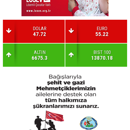
DOLAR
EURO
47.72
55.22
ALTIN
BIST 100
6675.3
13870.18