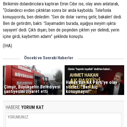
Birikimini dolandırıcılara kaptıran Emin Cıbır ise, olay anını anlatarak,
“Dolandırıcı evden çıktıktan sonra bir anda kayboldu. Telefonla
konuşuyordu, ben dinledim. 'Sen de dolar varmış getir, bakalım' dedi.
Ben de getirdim, baktı. 'Sayamadım burada, aşağıya ineyim ışıkta
sayayım' dedi. Çıktı dışarı, ben de peşinden çıktım yer delindi, yerin
içine girdi, kaybettim adamı” şeklinde konuştu.
(İHA)
Önceki ve Sonraki Haberler
Hakan'dan AK Parti'ye olay
Çimşir, Büyükşehir Belediyesi
sözler: ''Bari hiç
şantiyesini ziyaret etti
konuşmayın!''
HABERE
YORUM KAT