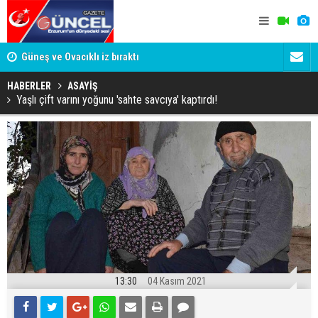
Güneş ve Ovacıklı iz bıraktı
BEYAZLI S
BAŞLADI
HABERLER
ASAYİŞ
Yaşlı çift varını yoğunu 'sahte savcıya' kaptırdı!
13:30
04 Kasım 2021