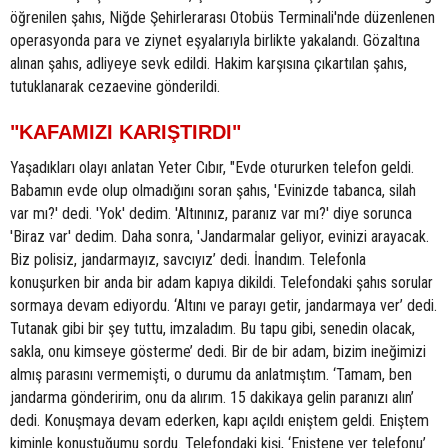
öğrenilen şahıs, Niğde Şehirlerarası Otobüs Terminali'nde düzenlenen
operasyonda para ve ziynet eşyalarıyla birlikte yakalandı. Gözaltına
alınan şahıs, adliyeye sevk edildi. Hakim karşısına çıkartılan şahıs,
tutuklanarak cezaevine gönderildi.
"KAFAMIZI KARIŞTIRDI"
Yaşadıkları olayı anlatan Yeter Cıbır, "Evde otururken telefon geldi.
Babamın evde olup olmadığını soran şahıs, 'Evinizde tabanca, silah
var mı?' dedi. 'Yok' dedim. 'Altınınız, paranız var mı?' diye sorunca
'Biraz var' dedim. Daha sonra, 'Jandarmalar geliyor, evinizi arayacak.
Biz polisiz, jandarmayız, savcıyız’ dedi. İnandım. Telefonla
konuşurken bir anda bir adam kapıya dikildi. Telefondaki şahıs sorular
sormaya devam ediyordu. ‘Altını ve parayı getir, jandarmaya ver’ dedi.
Tutanak gibi bir şey tuttu, imzaladım. Bu tapu gibi, senedin olacak,
sakla, onu kimseye gösterme’ dedi. Bir de bir adam, bizim ineğimizi
almış parasını vermemişti, o durumu da anlatmıştım. ‘Tamam, ben
jandarma gönderirim, onu da alırım. 15 dakikaya gelin paranızı alın’
dedi. Konuşmaya devam ederken, kapı açıldı eniştem geldi. Eniştem
kiminle konuştuğumu sordu. Telefondaki kişi, ‘Eniştene ver telefonu’