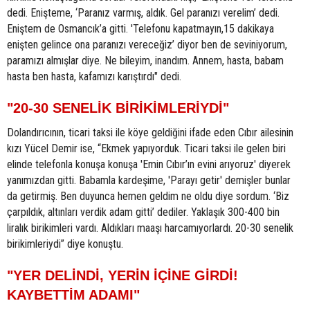
dedi. Enişteme, ‘Paranız varmış, aldık. Gel paranızı verelim’ dedi.
Eniştem de Osmancık’a gitti. 'Telefonu kapatmayın,15 dakikaya
enişten gelince ona paranızı vereceğiz’ diyor ben de seviniyorum,
paramızı almışlar diye. Ne bileyim, inandım. Annem, hasta, babam
hasta ben hasta, kafamızı karıştırdı" dedi.
"20-30 SENELİK BİRİKİMLERİYDİ"
Dolandırıcının, ticari taksi ile köye geldiğini ifade eden Cıbır ailesinin
kızı Yücel Demir ise, “Ekmek yapıyorduk. Ticari taksi ile gelen biri
elinde telefonla konuşa konuşa 'Emin Cıbır’ın evini arıyoruz' diyerek
yanımızdan gitti. Babamla kardeşime, 'Parayı getir' demişler bunlar
da getirmiş. Ben duyunca hemen geldim ne oldu diye sordum. ‘Biz
çarpıldık, altınları verdik adam gitti’ dediler. Yaklaşık 300-400 bin
liralık birikimleri vardı. Aldıkları maaşı harcamıyorlardı. 20-30 senelik
birikimleriydi” diye konuştu.
"YER DELİNDİ, YERİN İÇİNE GİRDİ!
KAYBETTİM ADAMI"