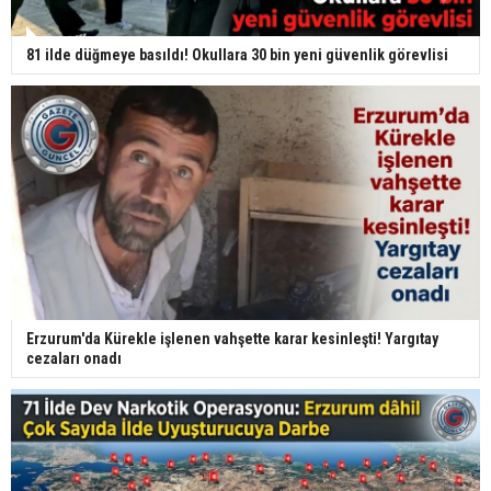
81 ilde düğmeye basıldı! Okullara 30 bin yeni güvenlik görevlisi
Erzurum'da Kürekle işlenen vahşette karar kesinleşti! Yargıtay
cezaları onadı