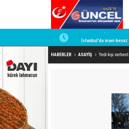
İstanbul'da mavi-beyaz
HABERLER
ASAYİŞ
Yedi kişi serbest 