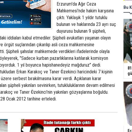
Erzurum'da Ağır Ceza
Bu K
Mahkemesi'nde hakim karşısına
çıktı. Yaklaşık 1 yıldır tutuklu
bulunan ve haklarında 23 ayrı suç
duyurusu bulunan 9 şüpheli,
i iddiaları kabul etmediler. Şüpheli avukatları yaşanan olayın
ık ve örgüt suçlarından çıkarılıp asli ceza mahkemesine
tti. Şüpheli şahıslar mahkemede verdikleri ifadelerinde olayla
ı söyleyerek, "Sadece kurban pazarlıklarına katılarak komisyon
apıyorduk. 1 yıl boyunca hapishanedeyiz mağduruz" dedi.
81
ukludan Erkan Karakoç ve Taner Özekinci haricindeki 7 kişinin
gü
üzere serbest bırakılmasına karar verdi. Açıklanan karar
lan şüpheli yakınları sevinirken, tutukluluklarının devam edilmesi
 Karakoç ve Taner Özekinci'nin yakınları gözyaşlarına boğuldu.
8 Ocak 2012 tarihine erteledi.
Er