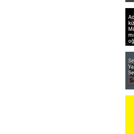
Ac
kı
Ma
mı
oğ
Se
Ya
Se