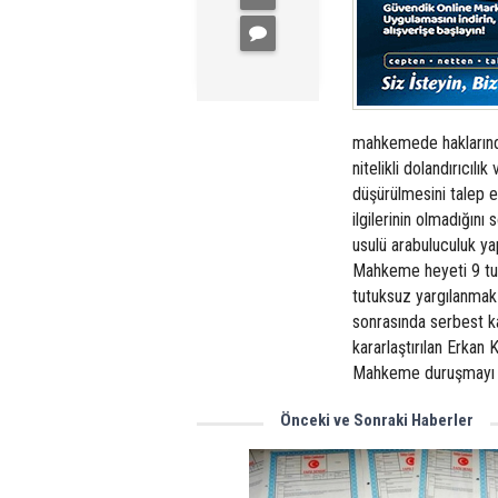
mahkemede haklarındak
nitelikli dolandırıcıl
düşürülmesini talep e
ilgilerinin olmadığın
usulü arabuluculuk y
Mahkeme heyeti 9 tut
tutuksuz yargılanmak 
sonrasında serbest ka
kararlaştırılan Erkan
Mahkeme duruşmayı 2
Önceki ve Sonraki Haberler