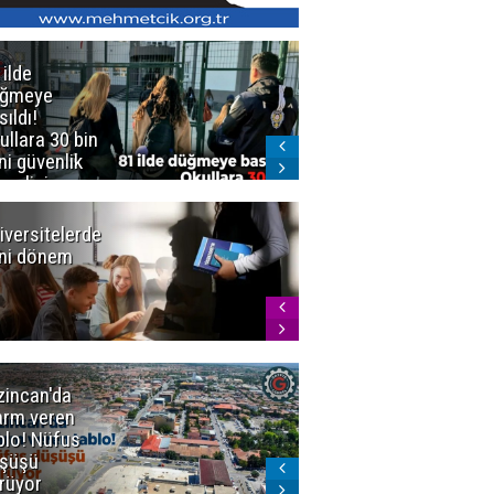
 ilde
Erzurum'da
üğmeye
Kürekle
sıldı!
işlenen
ullara 30 bin
vahşette karar
ni güvenlik
kesinleşti!
revlisi
Yargıtay
cezaları onadı
iversitelerde
Başkan
ni dönem
Sekmen'den
Tercih
Döneminde
Erzurum
Vurgusu
zincan'da
Meteoroloji
arm veren
uyardı!
blo! Nüfus
Doğu'ya yaz
şüşü
gelmeyecek
rüyor