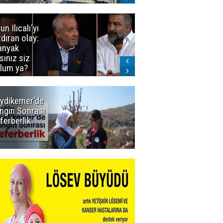
un Ilıcalı'yı
İstanbul'da
zdıran olay:
mavi-beyaz
nyak
buluşma
sınız siz
lum ya?
ydikemer'de
Muğla
ngın Sonrası
Büyükşehir
ferberlik
Tüm
İmkânlarıyla
Yangın
Sahasında