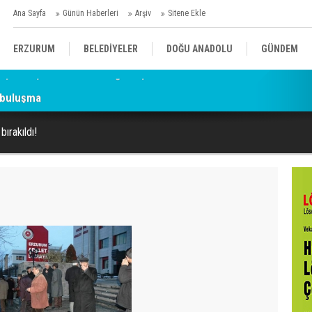
Ana Sayfa
Günün Haberleri
Arşiv
Sitene Ekle
ERZURUM
BELEDİYELER
DOĞU ANADOLU
GÜNDEM
 buluşma
SİYASET
AFAD/ SAVAŞ
SPOR
bırakıldı!
KÜLTÜR/SANAT//MAĞAZİN
BODRUM