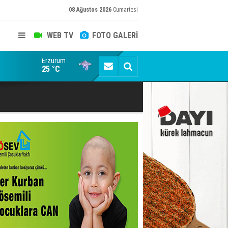
08 Ağustos 2026
Cumartesi
WEB TV
FOTO GALERİ
Erzurum
Erzurumspor Store'de yoğunluk
25 °C