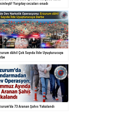
sinleşti! Yargıtay cezaları onadı
zurum dâhil Çok Sayıda İlde Uyuşturucuya
rbe
zurum'da 73 Aranan Şahıs Yakalandı