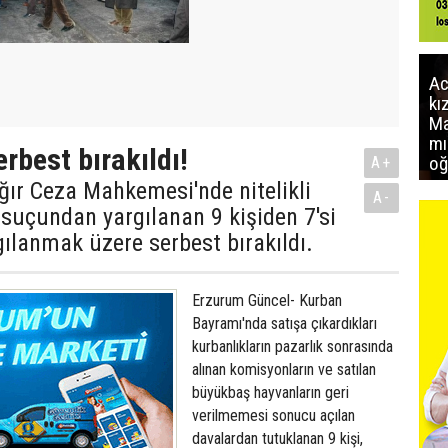
Ac
kı
Ma
mı
erbest bırakıldı!
oğ
A+
ır Ceza Mahkemesi'nde nitelikli
A-
k suçundan yargılanan 9 kişiden 7'si
ılanmak üzere serbest bırakıldı.
Erzurum Güncel- Kurban
Bayramı'nda satışa çıkardıkları
kurbanlıkların pazarlık sonrasında
alınan komisyonların ve satılan
büyükbaş hayvanların geri
verilmemesi sonucu açılan
davalardan tutuklanan 9 kişi,