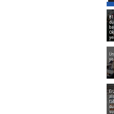
81
d
ba
Ok
ye
gö
Ün
ye
Er
al
ta
dü
sü