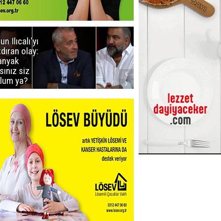
un Ilıcalı'yı
İstanbul'da
zdıran olay:
mavi-beyaz
nyak
buluşma
sınız siz
lum ya?