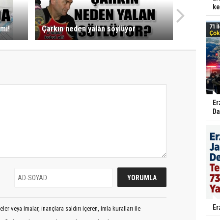
ke
mi!
Çarkın neden yalan söylüyor
Er
Da
Er
er veya imalar, inançlara saldırı içeren, imla kuralları ile