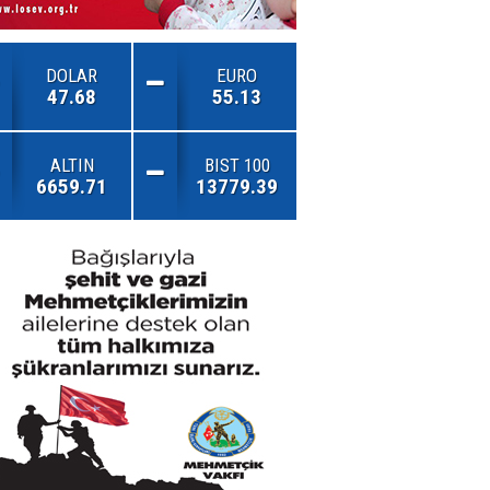
DOLAR
EURO
47.68
55.13
ALTIN
BIST 100
6659.71
13779.39