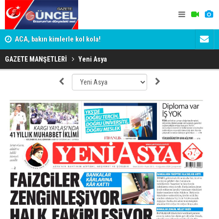
n
ACA, bakın kimlerle kol kola!
Erzurumspo
GAZETE MANŞETLERİ
Yeni Asya